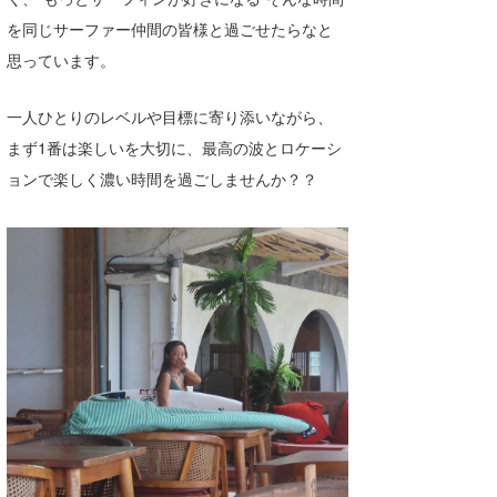
喜納海人
KID
を同じサーファー仲間の皆様と過ごせたらなと
思っています。
KOBU
一人ひとりのレベルや目標に寄り添いながら、
KY
まず1番は楽しいを大切に、最高の波とロケーシ
MIN
ョンで楽しく濃い時間を過ごしませんか？？
mitz
OYZ
S.K
Soulman
VAGY
waka☆=
YUKI☆