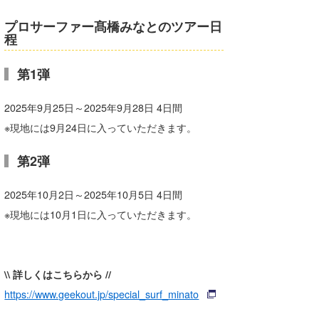
wanda
プロサーファー髙橋みなとのツアー日
程
予報士 hiro.
第1弾
banpaku
2025年9月25日～2025年9月28日 4日間
Mr.K
※現地には9月24日に入っていただきます。
chappy
第2弾
Romisea
2025年10月2日～2025年10月5日 4日間
※現地には10月1日に入っていただきます。
\\ 詳しくはこちらから //
https://www.geekout.jp/special_surf_minato