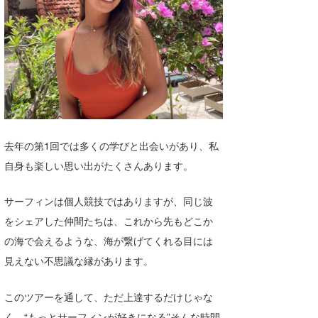
Core Surf Japan
メディア
Naoya Kimoto
波伝説アンバサダー/プロライダー
mitsuteru Kamio
SURFMEDIA
波伝説スタッフ
Yasunari Inoue
Colors MAGAZINE
福島寿実子
Yoshiyuki Obata
WAVAL
中浦“JET”章
☆加藤
波伝説
去年の第1回では多くの学びと出会いがあり、私
arukasvision
嵯峨明日香
+☆maki☆+
自身も楽しい思い出がたくさんあります。
DELTA FORCE SURF
進士剛光
Aichan
サーフィンは個人競技ではありますが、同じ波
CBA Films
田原啓江
chan-U
をシェアした仲間たちは、これから先もどこか
の海で会えるような、海が繋げてくれる目には
熊谷素子
植村未来
ECE
見えない不思議な縁があります。
NOBUFUKU
G◎Da
このツアーを通して、ただ上達するだけじゃな
大野”MAR”修聖
H
く、“もっとサーフィンが好きになる”そんな時間