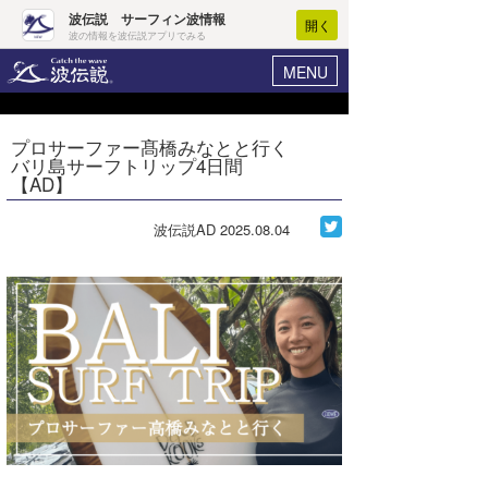
波伝説 サーフィン波情報
開く
波の情報を波伝説アプリでみる
MENU
ニュース
ヘルプ
マイホーム
プロサーファー髙橋みなとと行く
Core Surf Japan
バリ島サーフトリップ4日間
ログイン
【AD】
コンテスト
新規会員登録
波伝説AD
2025.08.04
ファッション/グッズ
波情報･概況
アート＆エンタメ
波予想ツール
WAVE HUNTER
コラム
気象情報
トラベル
ニュース
ショップ情報
サーフィンエリアガイド
ショップ情報
ウラナミ
会員メニュー