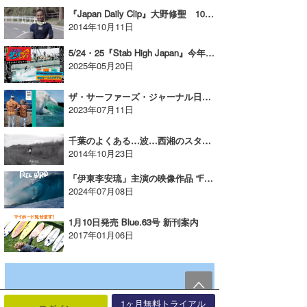
『Japan Daily Clip』大野修聖 10/4＠伊良湖セッション！
2014年10月11日
5/24・25『Stab High Japan』今年も開催決定！【AD】
2025年05月20日
ザ・サーファーズ・ジャーナル日本版は創刊13周年！最新刊のご案内【AD】
2023年07月11日
千葉のよくある…波…西湘のスタイルマスター…シンドウアキラ…
2014年10月23日
「伊東李安琉」主演の映像作品 “FREE BIRD”7/13上映会開催【AD】
2024年07月08日
1月10日発売 Blue.63号 新刊案内
2017年01月06日
1ヶ月無料トライアル