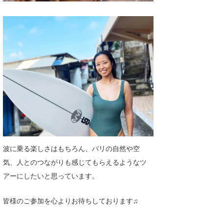
たっちー
ハンマー
まっきー
三輪予報士
小川予報士
上田純子
上條将美
波に乗る楽しさはもちろん、バリの自然や空
唐澤予報士
気、人とのつながりも感じてもらえるようなツ
SancheZ
アーにしたいと思っています。
ゴン
皆様のご参加を心よりお待ちしております♫
米山予報士