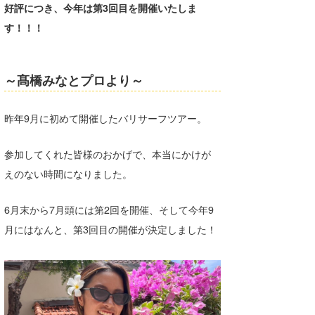
好評につき、今年は第3回目を開催いたしま
湘南
お知らせ
今月のプレゼント
す！！！
千葉北
その他
伊豆
ルール＆How to
～髙橋みなとプロより～
千葉南
VOTE!
昨年9月に初めて開催したバリサーフツアー。
大阪
サーファーズ
参加してくれた皆様のおかげで、本当にかけが
四国
えのない時間になりました。
沖縄
6月末から7月頭には第2回を開催、そして今年9
月にはなんと、第3回目の開催が決定しました！
ライター/寄稿メディア