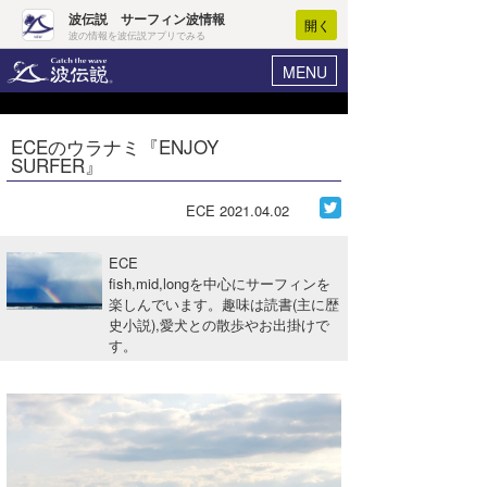
波伝説 サーフィン波情報
開く
波の情報を波伝説アプリでみる
MENU
ニュース
ヘルプ
マイホーム
ECEのウラナミ『ENJOY
Core Surf Japan
SURFER』
ログイン
コンテスト
新規会員登録
ECE
2021.04.02
ファッション/グッズ
波情報･概況
ECE
アート＆エンタメ
fish,mid,longを中心にサーフィンを
波予想ツール
WAVE HUNTER
楽しんでいます。趣味は読書(主に歴
史小説),愛犬との散歩やお出掛けで
コラム
気象情報
す。
トラベル
ニュース
ショップ情報
サーフィンエリアガイド
ショップ情報
ウラナミ
会員メニュー