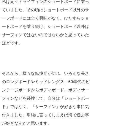
私は元々トライフィンのショートボードに乗っ
Core Surf Japan
ていました。その頃はショートボード以外のサ
ーフボードには全く興味がなく、ひたすらショ
メディア
Naoya Kimoto
ートボードを乗り続け、ショートボード以外は
波伝説アンバサダー/プロライダー
mitsuteru Kamio
SURFMEDIA
サーフィンではないのではないかと思っていた
波伝説スタッフ
ほどです。
Yasunari Inoue
Colors MAGAZINE
福島寿実子
Yoshiyuki Obata
WAVAL
中浦“JET”章
☆加藤
波伝説
arukasvision
嵯峨明日香
+☆maki☆+
それから、様々な転換期が訪れ、いろんな長さ
DELTA FORCE SURF
進士剛光
Aichan
のロングボードやミッドレングス、60年代のビ
ンテージボードからボディボード、ボディサー
CBA Films
田原啓江
chan-U
フィンなどを経験して、自分は「ショートボー
熊谷素子
植村未来
ECE
ド」ではなく、「サーフィン」が好きな事に気
付きました。単純に言ってしまえば海で遊ぶ事
NOBUFUKU
G◎Da
が好きなんだと思います。
大野”MAR”修聖
H