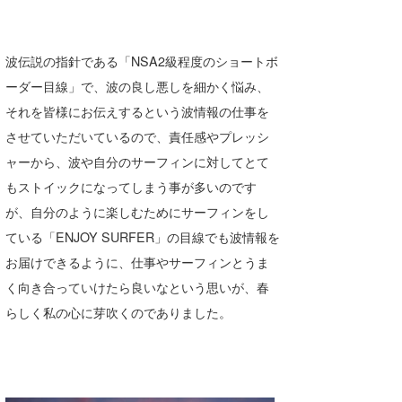
喜納海人
KID
KOBU
波伝説の指針である「NSA2級程度のショートボ
ーダー目線」で、波の良し悪しを細かく悩み、
KY
それを皆様にお伝えするという波情報の仕事を
MIN
させていただいているので、責任感やプレッシ
ャーから、波や自分のサーフィンに対してとて
mitz
もストイックになってしまう事が多いのです
OYZ
が、自分のように楽しむためにサーフィンをし
ている「ENJOY SURFER」の目線でも波情報を
S.K
お届けできるように、仕事やサーフィンとうま
Soulman
く向き合っていけたら良いなという思いが、春
らしく私の心に芽吹くのでありました。
VAGY
waka☆=
YUKI☆