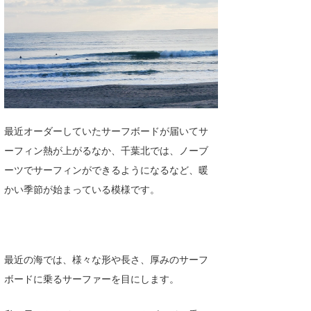
湘南
お知らせ
今月のプレゼント
千葉北
その他
伊豆
ルール＆How to
千葉南
VOTE!
大阪
最近オーダーしていたサーフボードが届いてサ
サーファーズ
ーフィン熱が上がるなか、千葉北では、ノーブ
四国
ーツでサーフィンができるようになるなど、暖
沖縄
かい季節が始まっている模様です。
最近の海では、様々な形や長さ、厚みのサーフ
ボードに乗るサーファーを目にします。
ライター/寄稿メディア