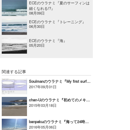
ECEのウラナミ『夏のサーフィンは
細くなれる!?』
wanda
08月09日
予報士 hiro.
ECEのウラナミ『トレーニング』
06月30日
banpaku
ECEのウラナミ『海』
Mr.K
05月20日
chappy
Romisea
関連する記事
Soulmanのウラナミ『My first surfboard』
2017年09月01日
chan-Uのウラナミ『初めてのメキシコ。～プエルトエスコンディド編～』
2015年03月18日
banpakuのウラナミ『海って24時間営業！？・・・』
2016年05月06日