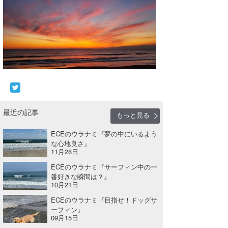
たっちー
ハンマー
まっきー
三輪予報士
小川予報士
最近の記事
もっと見る
上田純子
ECEのウラナミ『夢の中にいるよう
上條将美
な心地良さ』
11月28日
唐澤予報士
ECEのウラナミ『サーフィン中の一
番好きな瞬間は？』
SancheZ
10月21日
ECEのウラナミ『目指せ！ドッグサ
ゴン
ーフィン』
09月15日
米山予報士