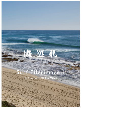
たっちー
ハンマー
まっきー
三輪予報士
小川予報士
上田純子
上條将美
唐澤予報士
SancheZ
ゴン
米山予報士