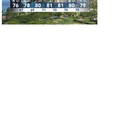
喜納海人
KID
KOBU
KY
MIN
mitz
OYZ
S.K
Soulman
VAGY
waka☆=
YUKI☆