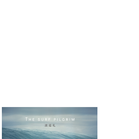
wanda
予報士 hiro.
banpaku
Mr.K
chappy
Romisea