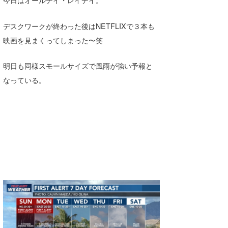
Core Surf Japan
デスクワークが終わった後はNETFLIXで３本も
メディア
Naoya Kimoto
映画を見まくってしまった〜笑
波伝説アンバサダー/プロライダー
mitsuteru Kamio
SURFMEDIA
明日も同様スモールサイズで風雨が強い予報と
波伝説スタッフ
Yasunari Inoue
Colors MAGAZINE
福島寿実子
なっている。
Yoshiyuki Obata
WAVAL
中浦“JET”章
☆加藤
波伝説
arukasvision
嵯峨明日香
+☆maki☆+
DELTA FORCE SURF
進士剛光
Aichan
CBA Films
田原啓江
chan-U
熊谷素子
植村未来
ECE
NOBUFUKU
G◎Da
大野”MAR”修聖
H