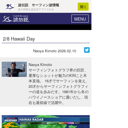
波伝説 サーフィン波情報
開く
波の情報を波伝説アプリでみる
MENU
ニュース
ヘルプ
マイホーム
2/8 Hawaii Day
Core Surf Japan
ログイン
コンテスト
Naoya Kimoto
2026.02.10
新規会員登録
ファッション/グッズ
Naoya Kimoto
波情報･概況
サーフィンフォトグラフ界の巨匠、
アート＆エンタメ
重厚なショットが魅力のKINこと木
波予想ツール
WAVE HUNTER
本直哉。 16才でサーフィンを覚え、
コラム
20才からサーフィンフォトグラフィ
気象情報
ーの道を歩みだす。1981年から冬の
ハワイノースショアに通いだし、現
トラベル
ニュース
在も最前線で活躍中。
ショップ情報
サーフィンエリアガイド
ショップ情報
ウラナミ
会員メニュー