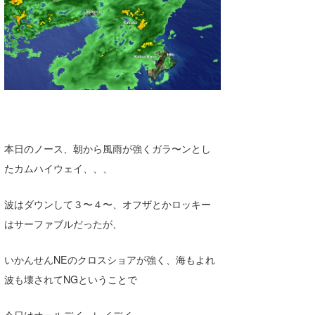
湘南
お知らせ
今月のプレゼント
千葉北
その他
伊豆
ルール＆How to
千葉南
VOTE!
大阪
本日のノース、朝から風雨が強くガラ〜ンとし
サーファーズ
四国
たカムハイウェイ、、、
沖縄
波はダウンして３〜４〜、オフザとかロッキー
はサーファブルだったが、
いかんせんNEのクロスショアが強く、海もよれ
波も壊されてNGということで
ライター/寄稿メディア
今日はオールデイ・レイデイ。