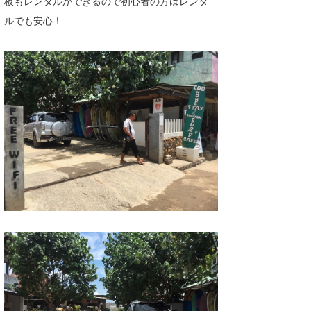
板もレンタルができるので初心者の方はレンタ
ルでも安心！
wanda
予報士 hiro.
banpaku
Mr.K
chappy
Romisea