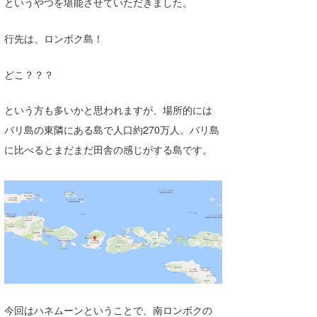
というやつを堪能させていただきました。
Core Surf Japan
行先は、ロンボク島！
メディア
Naoya Kimoto
波伝説アンバサダー/プロライダー
どこ？？？
mitsuteru Kamio
SURFMEDIA
波伝説スタッフ
Yasunari Inoue
Colors MAGAZINE
福島寿実子
という方も多いかと思われますが、場所的には
バリ島の東隣にある島で人口約270万人。バリ島
Yoshiyuki Obata
WAVAL
中浦“JET”章
☆加藤
波伝説
に比べるとまだまだ田舎の感じがする島です。
arukasvision
嵯峨明日香
+☆maki☆+
DELTA FORCE SURF
進士剛光
Aichan
CBA Films
田原啓江
chan-U
熊谷素子
植村未来
ECE
NOBUFUKU
G◎Da
大野”MAR”修聖
H
今回はハネムーンということで、南ロンボクの