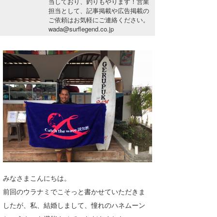
当しており、釣りもやります！営業
湘南
お知らせ
担当として、記事掲載や広告掲載の
今月のプレゼント
ご依頼はお気軽にご連絡ください。
千葉北
その他
wada@surflegend.co.jp
伊豆
ルール＆How to
千葉南
VOTE!
大阪
サーファーズ
四国
沖縄
みなさまこんにちは。
前回のウラナミでこそっと書かせていただきま
したが、私、結婚しまして、憧れのハネムーン
ライター/寄稿メディア