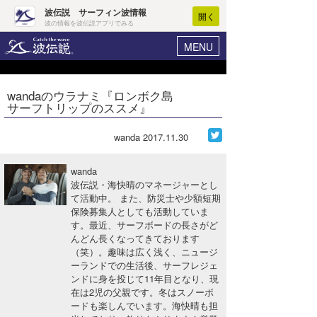
波伝説 サーフィン波情報
開く
波の情報を波伝説アプリでみる
MENU
ニュース
ヘルプ
マイホーム
wandaのウラナミ『ロンボク島
Core Surf Japan
サーフトリップのススメ』
ログイン
コンテスト
新規会員登録
wanda
2017.11.30
ファッション/グッズ
波情報･概況
wanda
アート＆エンタメ
波伝説・海快晴のマネージャーとし
波予想ツール
WAVE HUNTER
て活動中。 また、防災士や少額短期
保険募集人としても活動していま
コラム
気象情報
す。最近、サーフボードの長さがど
んどん長くなってきております
トラベル
ニュース
（笑）。趣味は広く浅く、ニュージ
ーランドでの生活後、サーフレジェ
ショップ情報
サーフィンエリアガイド
ンドに身を投じて11年目となり、現
在は2児の父親です。冬はスノーボ
ショップ情報
ウラナミ
会員メニュー
ードも楽しんでいます。海快晴も担