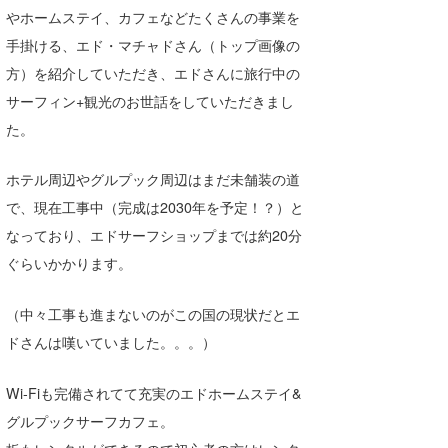
やホームステイ、カフェなどたくさんの事業を
たっちー
手掛ける、エド・マチャドさん（トップ画像の
ハンマー
方）を紹介していただき、エドさんに旅行中の
サーフィン+観光のお世話をしていただきまし
まっきー
た。
三輪予報士
ホテル周辺やグルプック周辺はまだ未舗装の道
小川予報士
で、現在工事中（完成は2030年を予定！？）と
上田純子
なっており、エドサーフショップまでは約20分
ぐらいかかります。
上條将美
（中々工事も進まないのがこの国の現状だとエ
唐澤予報士
ドさんは嘆いていました。。。）
SancheZ
Wi-Fiも完備されてて充実のエドホームステイ&
ゴン
グルプックサーフカフェ。
米山予報士