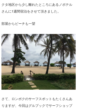
クタ地区から少し離れたところにあるノボテル
喜納海人
KID
さんに1週間宿泊をさせて頂きました。
KOBU
部屋からビーチも一望
KY
MIN
mitz
OYZ
S.K
Soulman
VAGY
waka☆=
さて、ロンボクのサーフスポットもたくさんあ
YUKI☆
りますが、今回はグルプックでサーフショップ