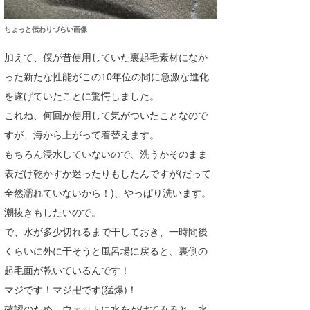
ちょっと伝わりづらい画像
加えて、僕が昔使用していた裏起毛素材になか
った新たな性能がこの10年位の間に急激な進化
を遂げていたことに驚愕しました。
これね、何回か使用して気がついたことなので
すが、海から上がって着替えます。
もちろん浸水していないので、洗うかそのまま
表だけ乾かすか迷ったりもしたんですが(だって
全然濡れていないから！)、やっぱり洗います。
潮抜きもしたいので。
で、水が多少切れるまで干しておき、一時間後
くらいに外に干そうと風呂場に戻ると、裏側の
起毛面が乾いているんです！
マジです！マジ卍です(猛爆)！
確認のため、ウェットに水をかけてみると、水