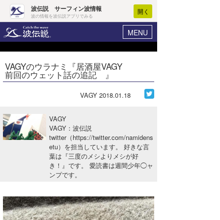
波伝説 サーフィン波情報
開く
波の情報を波伝説アプリでみる
MENU
ニュース
ヘルプ
マイホーム
VAGYのウラナミ『居酒屋VAGY
Core Surf Japan
前回のウェット話の追記 』
ログイン
コンテスト
新規会員登録
VAGY
2018.01.18
ファッション/グッズ
波情報･概況
VAGY
アート＆エンタメ
VAGY：波伝説
波予想ツール
WAVE HUNTER
twitter（https://twitter.com/namidens
etu）を担当しています。 好きな言
コラム
気象情報
葉は『三度のメシよりメシが好
き！』です。 愛読書は週間少年◯ャ
トラベル
ニュース
ンプです。
ショップ情報
サーフィンエリアガイド
ショップ情報
ウラナミ
会員メニュー