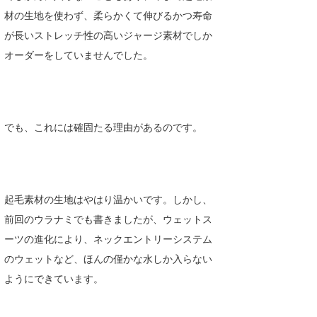
材の生地を使わず、柔らかくて伸びるかつ寿命
喜納海人
KID
が長いストレッチ性の高いジャージ素材でしか
KOBU
オーダーをしていませんでした。
KY
MIN
でも、これには確固たる理由があるのです。
mitz
OYZ
S.K
起毛素材の生地はやはり温かいです。しかし、
前回のウラナミでも書きましたが、ウェットス
Soulman
ーツの進化により、ネックエントリーシステム
VAGY
のウェットなど、ほんの僅かな水しか入らない
ようにできています。
waka☆=
YUKI☆