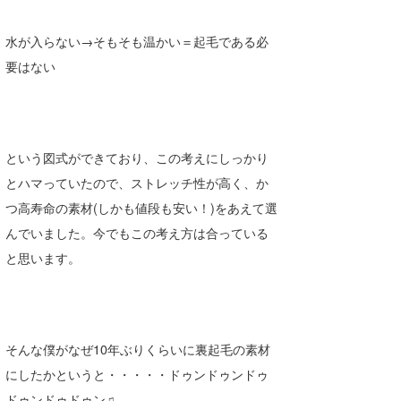
たっちー
水が入らない→そもそも温かい＝起毛である必
ハンマー
要はない
まっきー
三輪予報士
という図式ができており、この考えにしっかり
小川予報士
とハマっていたので、ストレッチ性が高く、か
つ高寿命の素材(しかも値段も安い！)をあえて選
上田純子
んでいました。今でもこの考え方は合っている
上條将美
と思います。
唐澤予報士
SancheZ
そんな僕がなぜ10年ぶりくらいに裏起毛の素材
ゴン
にしたかというと・・・・・ドゥンドゥンドゥ
米山予報士
ドゥンドゥドゥン♫