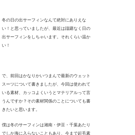
Core Surf Japan
メディア
Naoya Kimoto
冬の日の出サーフィンなんて絶対にありえな
い！と思っていましたが、最近は躊躇なく日の
波伝説アンバサダー/プロライダー
mitsuteru Kamio
SURFMEDIA
出サーフィンをしちゃいます。それくらい温か
波伝説スタッフ
Yasunari Inoue
Colors MAGAZINE
福島寿実子
い！
Yoshiyuki Obata
WAVAL
中浦“JET”章
☆加藤
波伝説
arukasvision
嵯峨明日香
+☆maki☆+
で、前回はかなりかいつまんで最新のウェット
DELTA FORCE SURF
進士剛光
Aichan
スーツについて書きましたが、今回は使われて
いる素材、カッコよくいうとマテリアルって言
CBA Films
田原啓江
chan-U
うんですか？その素材関係のことについても書
熊谷素子
植村未来
ECE
きたいと思います。
NOBUFUKU
G◎Da
僕は冬のサーフィンは湘南・伊豆・千葉あたり
大野”MAR”修聖
H
でしか海に入らないこともあり、今まで起毛素