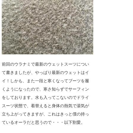
湘南
お知らせ
今月のプレゼント
千葉北
その他
伊豆
ルール＆How to
千葉南
VOTE!
大阪
サーファーズ
前回のウラナミで最新のウェットスーツについ
四国
て書きましたが、やっぱり最新のウェットはイ
沖縄
イ！しかも、また一段と寒くなってブーツを履
くようになったので、寒さ知らずでサーフィン
をしております。水も入ってこないのでドライ
スーツ状態で、着替えると身体の熱気で湯気が
立ち上がってきますが、これはきっと僕の持っ
ているオーラだと思うので・・・以下割愛。
ライター/寄稿メディア