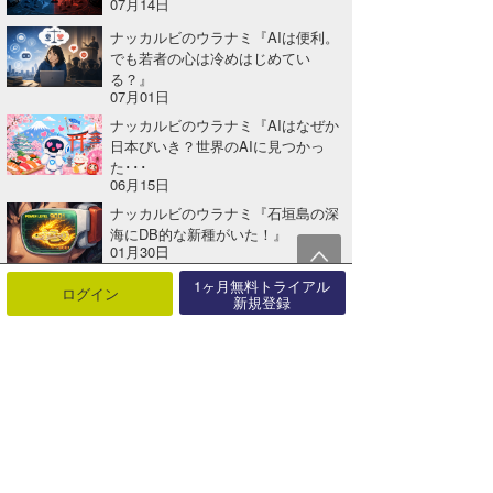
07月14日
ナッカルビのウラナミ『AIは便利。
でも若者の心は冷めはじめてい
る？』
07月01日
ナッカルビのウラナミ『AIはなぜか
日本びいき？世界のAIに見つかっ
た･･･
06月15日
ナッカルビのウラナミ『石垣島の深
海にDB的な新種がいた！』
01月30日
ナッカルビのウラナミ『“水冷"の先
1ヶ月無料トライアル
ログイン
新規登録
にあった“海冷”という発想』
11月22日
ナッカルビのウラナミ『愛されAI、
その先へ……#keep4o運動が映･･･
08月21日
関連する記事