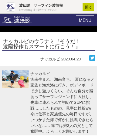
波伝説 サーフィン波情報
開く
波の情報を波伝説アプリでみる
MENU
ニュース
ヘルプ
マイホーム
ナッカルビのウラナミ『そうだ！
Core Surf Japan
遠隔操作もスマートに行こう！』
ログイン
コンテスト
新規会員登録
ナッカルビ
2020.04.20
ファッション/グッズ
波情報･概況
ナッカルビ
アート＆エンタメ
湘南生まれ、湘南育ち。 夏になると
波予想ツール
WAVE HUNTER
家族と海水浴に行き、ボディボード
で少し遊ぶくらい。そんな自分が縁
コラム
気象情報
あってサーフレジェンドに入社し、
先輩に連れられて初めてSUPに挑
トラベル
ニュース
戦……したものの、見事に挫折ww
今は仕事と家族優先の毎日ですが、
ショップ情報
サーフィンエリアガイド
いつかまた海で何かに挑戦できたら
いいな…… 家では娘2人の父として
ショップ情報
ウラナミ
会員メニュー
奮闘中。よろしくお願いします！