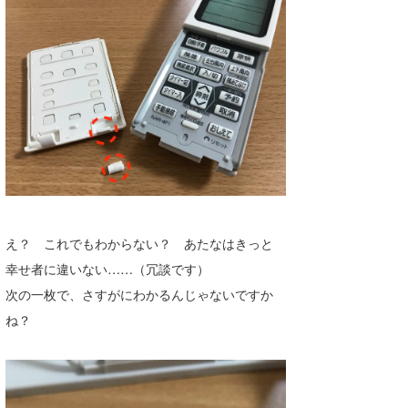
喜納海人
KID
KOBU
KY
MIN
mitz
OYZ
え？ これでもわからない？ あたなはきっと
S.K
幸せ者に違いない……（冗談です）
Soulman
次の一枚で、さすがにわかるんじゃないですか
ね？
VAGY
waka☆=
YUKI☆