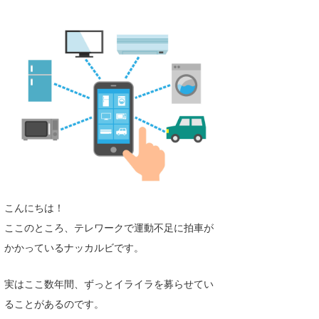
湘南
お知らせ
今月のプレゼント
千葉北
その他
伊豆
ルール＆How to
千葉南
VOTE!
大阪
サーファーズ
四国
沖縄
こんにちは！
ここのところ、テレワークで運動不足に拍車が
かかっているナッカルビです。
実はここ数年間、ずっとイライラを募らせてい
ることがあるのです。
ライター/寄稿メディア