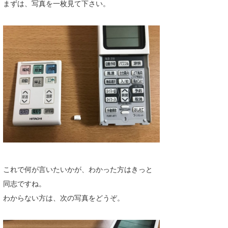
まずは、写真を一枚見て下さい。
Core Surf Japan
メディア
Naoya Kimoto
波伝説アンバサダー/プロライダー
mitsuteru Kamio
SURFMEDIA
波伝説スタッフ
Yasunari Inoue
Colors MAGAZINE
福島寿実子
Yoshiyuki Obata
WAVAL
中浦“JET”章
☆加藤
波伝説
arukasvision
嵯峨明日香
+☆maki☆+
DELTA FORCE SURF
進士剛光
Aichan
CBA Films
田原啓江
chan-U
これで何が言いたいかが、わかった方はきっと
熊谷素子
植村未来
ECE
同志ですね。
わからない方は、次の写真をどうぞ。
NOBUFUKU
G◎Da
大野”MAR”修聖
H