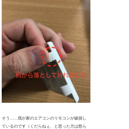
たっちー
ハンマー
まっきー
三輪予報士
小川予報士
上田純子
上條将美
唐澤予報士
SancheZ
ゴン
そう……我が家のエアコンのリモコンが破損し
ているのです（くだらねぇ、と思った方は怒ら
米山予報士