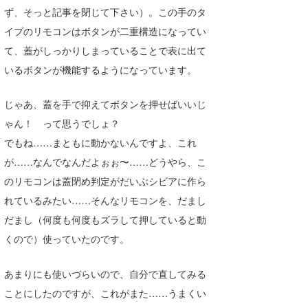
ず、そっと記事を閉じて下さい）。この手のタ
wanda
イプのリモコンはボタンが二重構造になってい
て、蓋がしっかりしまっていることで表に出て
予報士 hiro.
いるボタンが機能するようになっています。
banpaku
じゃあ、蓋を手で抑えてボタンを押せばいいじ
Mr.K
ゃん！ って思うでしょ？
chappy
でもね……まともに動かないんですよ、これ
が……なんでなんだよぉぉ〜……どうやら、こ
Romisea
のリモコンは蓋閉め判定がだいぶシビアに作ら
れているみたい……そんなリモコンを、だまし
だまし（何度も何度もズラして押していると動
くので）使っていたのです。
あまりにも使いづらいので、自分で直してみる
ことにしたのですが、これがまた……うまくい