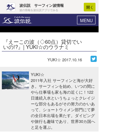
波伝説 サーフィン波情報
開く
波の情報を波伝説アプリでみる
MENU
ニュース
ヘルプ
マイホーム
『えーこの波（◇60点）貸切でい
Core Surf Japan
いの!?』| YUKI☆のウラナミ
ログイン
コンテスト
新規会員登録
YUKI☆
2017.10.16
ファッション/グッズ
波情報･概況
YUKI☆
アート＆エンタメ
2011年入社 サーフィンと海が大好
波予想ツール
WAVE HUNTER
き。サーフィンを始め、いつの間に
やら仕事場も家も海の近くに！122
コラム
気象情報
日連続入水というちょっとクレイジ
ーな部分もあるがその努力のかいあ
トラベル
ニュース
って、ショートウィメン部門にて夢
の全日本出場を果たす。ダイビング
ショップ情報
サーフィンエリアガイド
や旅行も趣味であり、世界30カ国へ
と足を運ぶ。
ショップ情報
ウラナミ
会員メニュー