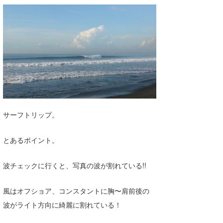
湘南
お知らせ
今月のプレゼント
千葉北
その他
伊豆
ルール＆How to
千葉南
VOTE!
大阪
サーファーズ
四国
サーフトリップ。
沖縄
とあるポイント。
波チェックに行くと、写真の波が割れている!!
風はオフショア、コンスタントに胸〜肩前後の
波がライト方向に綺麗に割れている！
ライター/寄稿メディア