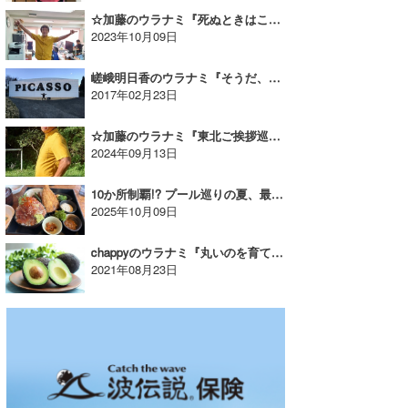
☆加藤のウラナミ『死ぬときはこんな展開なんだろうな!?』
2023年10月09日
嵯峨明日香のウラナミ『そうだ、箱根に行こう。』
2017年02月23日
☆加藤のウラナミ『東北ご挨拶巡りで幸せ太り？』
2024年09月13日
10か所制覇!? プール巡りの夏、最後に感じた海の魅力|YUKI☆のウラナミ
2025年10月09日
chappyのウラナミ『丸いのを育ててみた』
2021年08月23日