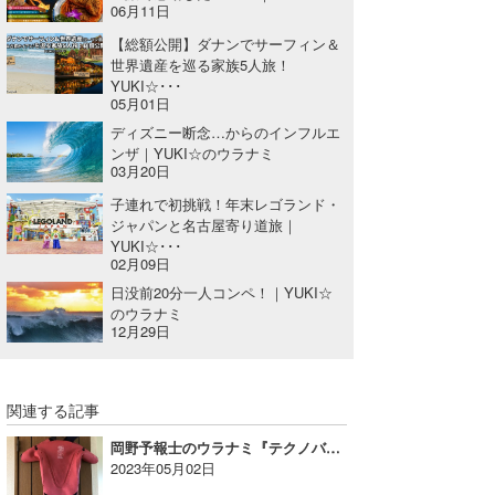
06月11日
【総額公開】ダナンでサーフィン＆
世界遺産を巡る家族5人旅！
YUKI☆･･･
05月01日
ディズニー断念…からのインフルエ
ンザ｜YUKI☆のウラナミ
03月20日
子連れで初挑戦！年末レゴランド・
ジャパンと名古屋寄り道旅｜
YUKI☆･･･
02月09日
日没前20分一人コンペ！｜YUKI☆
のウラナミ
12月29日
関連する記事
岡野予報士のウラナミ『テクノバターエアー』
2023年05月02日