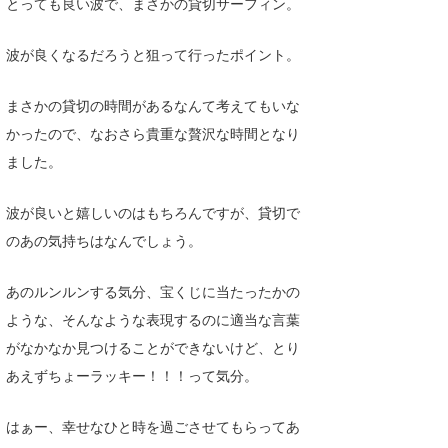
とっても良い波で、まさかの貸切サーフィン。
たっちー
波が良くなるだろうと狙って行ったポイント。
ハンマー
まさかの貸切の時間があるなんて考えてもいな
まっきー
かったので、なおさら貴重な贅沢な時間となり
三輪予報士
ました。
小川予報士
波が良いと嬉しいのはもちろんですが、貸切で
上田純子
のあの気持ちはなんでしょう。
上條将美
あのルンルンする気分、宝くじに当たったかの
唐澤予報士
ような、そんなような表現するのに適当な言葉
がなかなか見つけることができないけど、とり
SancheZ
あえずちょーラッキー！！！って気分。
ゴン
はぁー、幸せなひと時を過ごさせてもらってあ
米山予報士