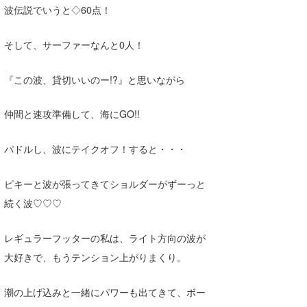
波伝説でいうと◇60点！
Core Surf Japan
メディア
Naoya Kimoto
そして、サーファーなんと0人！
波伝説アンバサダー/プロライダー
mitsuteru Kamio
SURFMEDIA
『この波、貸切いいのー!?』と思いながら
波伝説スタッフ
Yasunari Inoue
Colors MAGAZINE
福島寿実子
仲間と速攻準備して、海にGO!!
Yoshiyuki Obata
WAVAL
中浦“JET”章
☆加藤
波伝説
パドルし、波にテイクオフ！すると・・・
arukasvision
嵯峨明日香
+☆maki☆+
ピキーと波が張ってきてショルダーがずーっと
DELTA FORCE SURF
進士剛光
Aichan
続く波♡♡♡
CBA Films
田原啓江
chan-U
レギュラーフッターの私は、ライト方向の波が
熊谷素子
植村未来
ECE
大好きで、もうテンション上がりまくり。
NOBUFUKU
G◎Da
潮の上げ込みと一緒にパワーも出てきて、ボー
大野”MAR”修聖
H