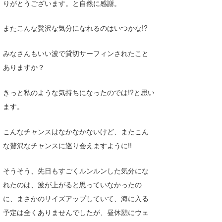
りがとうございます。と自然に感謝。
wanda
またこんな贅沢な気分になれるのはいつかな!?
予報士 hiro.
みなさんもいい波で貸切サーフィンされたこと
banpaku
ありますか？
Mr.K
きっと私のような気持ちになったのでは!?と思い
chappy
ます。
Romisea
こんなチャンスはなかなかないけど、またこん
な贅沢なチャンスに巡り会えますように!!
そうそう、先日もすごくルンルンした気分にな
れたのは、波が上がると思っていなかったの
に、まさかのサイズアップしていて、海に入る
予定は全くありませんでしたが、昼休憩にウェ