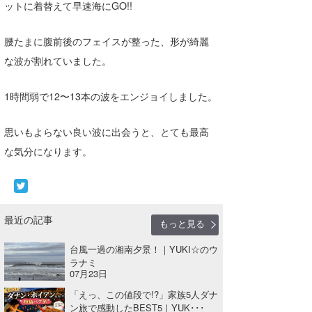
ットに着替えて早速海にGO!!
腰たまに腹前後のフェイスが整った、形が綺麗
な波が割れていました。
1時間弱で12〜13本の波をエンジョイしました。
思いもよらない良い波に出会うと、とても最高
な気分になります。
最近の記事
もっと見る
台風一過の湘南夕景！｜YUKI☆のウ
ラナミ
07月23日
「えっ、この値段で!?」家族5人ダナ
ン旅で感動したBEST5｜YUK･･･