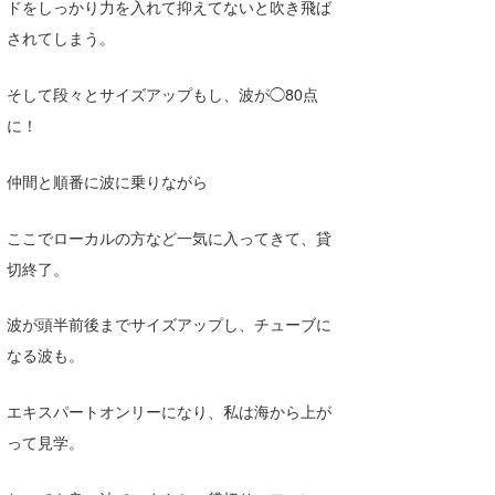
ドをしっかり力を入れて抑えてないと吹き飛ば
喜納海人
KID
されてしまう。
KOBU
そして段々とサイズアップもし、波が◯80点
KY
に！
MIN
仲間と順番に波に乗りながら
mitz
ここでローカルの方など一気に入ってきて、貸
OYZ
切終了。
S.K
波が頭半前後までサイズアップし、チューブに
Soulman
なる波も。
VAGY
エキスパートオンリーになり、私は海から上が
waka☆=
って見学。
YUKI☆