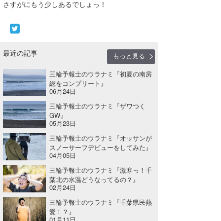
さすがにもう少しあるでしょっ！
喜納海人
KID
KOBU
最近の記事
KY
もっと見る
MIN
三輪予報士のウラナミ『初夏の南房
総をコンプリート』
06月24日
mitz
三輪予報士のウラナミ『ザワつく
OYZ
GW』
05月23日
S.K
三輪予報士のウラナミ『オッサンが
スノーサーフデビューをしてみた』
Soulman
04月05日
三輪予報士のウラナミ『激寒っ！千
VAGY
葉北の水温どうなってるの？』
02月24日
waka☆=
三輪予報士のウラナミ『千葉県民熱
愛！？』
YUKI☆
01月11日