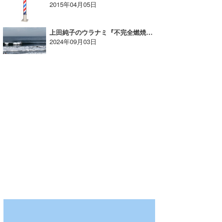
2015年04月05日
wanda
上田純子のウラナミ『不完全燃焼だった台風3号』
予報士 hiro.
2024年09月03日
banpaku
Mr.K
chappy
Romisea