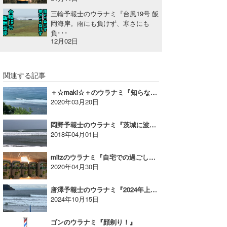
三輪予報士のウラナミ『台風19号 飯
たっちー
岡海岸。雨にも負けず、寒さにも
負･･･
ハンマー
12月02日
まっきー
関連する記事
三輪予報士
＋☆maki☆＋のウラナミ『知らなかった!! バリの新常識？』
小川予報士
2020年03月20日
上田純子
岡野予報士のウラナミ『茨城に波乗りへ』
2018年04月01日
上條将美
mitzのウラナミ『自宅での過ごし方』
唐澤予報士
2020年04月30日
SancheZ
唐澤予報士のウラナミ『2024年上半期ベストウェーブ』
2024年10月15日
ゴン
ゴンのウラナミ『顔剃り！』
米山予報士