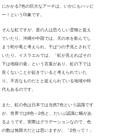
にかかる7色の巨大なアーチは、いかにもハッピ
Core Surf Japan
ー！という印象です。
メディア
Naoya Kimoto
そんな虹ですが、昔の人は恐ろしい霊物と捉え
波伝説アンバサダー/プロライダー
mitsuteru Kamio
SURFMEDIA
ていたり。沖縄や中国では、天の水を飲んでし
波伝説スタッフ
Yasunari Inoue
Colors MAGAZINE
福島寿実子
まう蛇や竜と考えられ、干ばつの予兆とされて
いたり。イスラエルでは、「虹が見えればその
Yoshiyuki Obata
WAVAL
中浦“JET”章
☆加藤
波伝説
下は地獄の釜」という言葉があり、虹の下では
arukasvision
嵯峨明日香
+☆maki☆+
良くないことが起きていると考えられていた
り。不吉なものだとと捉えられている地域や時
DELTA FORCE SURF
進士剛光
Aichan
代もあるのです。
CBA Films
田原啓江
chan-U
また、虹の色は日本では当然7色という認識です
熊谷素子
植村未来
ECE
が、世界では8色～2色と、だいぶ認識に幅があ
NOBUFUKU
G◎Da
るようです。実際はグラデーションなので、色
の数は無限大だとは思いますが。「2色って！」
大野”MAR”修聖
H