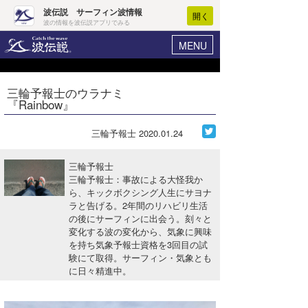
波伝説 サーフィン波情報
開く
波の情報を波伝説アプリでみる
MENU
ニュース
ヘルプ
マイホーム
三輪予報士のウラナミ
Core Surf Japan
『Rainbow』
ログイン
コンテスト
新規会員登録
三輪予報士
2020.01.24
ファッション/グッズ
波情報･概況
三輪予報士
アート＆エンタメ
三輪予報士：事故による大怪我か
波予想ツール
WAVE HUNTER
ら、キックボクシング人生にサヨナ
ラと告げる。2年間のリハビリ生活
コラム
気象情報
の後にサーフィンに出会う。刻々と
変化する波の変化から、気象に興味
トラベル
ニュース
を持ち気象予報士資格を3回目の試
験にて取得。サーフィン・気象とも
ショップ情報
サーフィンエリアガイド
に日々精進中。
ショップ情報
ウラナミ
会員メニュー