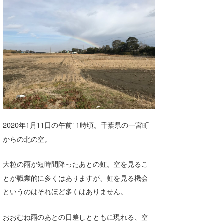
湘南
お知らせ
今月のプレゼント
千葉北
その他
伊豆
ルール＆How to
千葉南
VOTE!
大阪
サーファーズ
四国
2020年1月11日の午前11時頃。千葉県の一宮町
沖縄
からの北の空。
大粒の雨が短時間降ったあとの虹。空を見るこ
とが職業的に多くはありますが、虹を見る機会
というのはそれほど多くはありません。
ライター/寄稿メディア
おおむね雨のあとの日差しとともに現れる、空