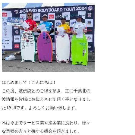
湘南
お知らせ
今月のプレゼント
千葉北
その他
伊豆
ルール＆How to
千葉南
VOTE!
大阪
サーファーズ
四国
沖縄
はじめまして！こんにちは！
この度、波伝説とのご縁を頂き、主に千葉北の
波情報を皆様にお伝えさせて頂く事となりまし
たTAIJIです。よろしくお願い致します。
私は今までサービス業や接客業に携わり、様々
な業種の方々と接する機会を頂きました。
ライター/寄稿メディア