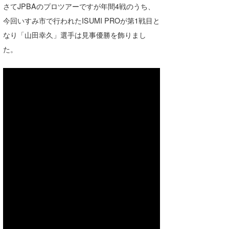
さてJPBAのプロツアーですが年間4戦のうち、
今回いすみ市で行われたISUMI PROが第1戦目と
なり「山田幸久」選手は見事優勝を飾りまし
た。