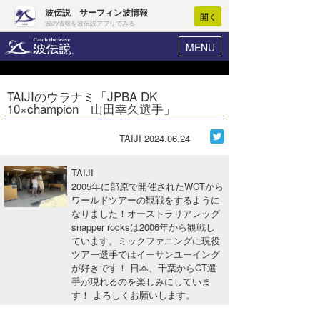
波伝説 サーフィン波情報
開く
波の情報を波伝説アプリでみる
MENU
ニュース
ヘルプ
マイホーム
TAIJIのウラナミ「JPBA DK
Core Surf Japan
10×champion 山田幸久選手」
ログイン
コンテスト
新規会員登録
TAIJI
2024.06.24
ファッション/グッズ
波情報･概況
TAIJI
アート＆エンタメ
2005年に部原で開催されたWCTから
波予想ツール
WAVE HUNTER
ワールドツアーの観戦をするように
なりました！オーストラリアレッグ
コラム
気象情報
snapper rocksは2006年から観戦し
ています。ミックファニングに現役
トラベル
ニュース
ツアー選手ではイーサンユーイング
が好きです！ 日本、千葉からCT選
ショップ情報
サーフィンエリアガイド
手が現れるのを楽しみにしていま
す！ よろしくお願いします。
ショップ情報
ウラナミ
会員メニュー