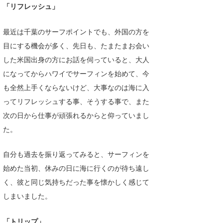
「リフレッシュ」
たっちー
最近は千葉のサーフポイントでも、外国の方を
ハンマー
目にする機会が多く、先日も、たまたまお会い
まっきー
した米国出身の方にお話を伺っていると、大人
になってからハワイでサーフィンを始めて、今
三輪予報士
も全然上手くならないけど、大事なのは海に入
小川予報士
ってリフレッシュする事、そうする事で、また
次の日から仕事が頑張れるからと仰っていまし
上田純子
た。
上條将美
自分も過去を振り返ってみると、サーフィンを
唐澤予報士
始めた当初、休みの日に海に行くのが待ち遠し
SancheZ
く、彼と同じ気持ちだった事を懐かしく感じて
しまいました。
ゴン
米山予報士
「トリップ」