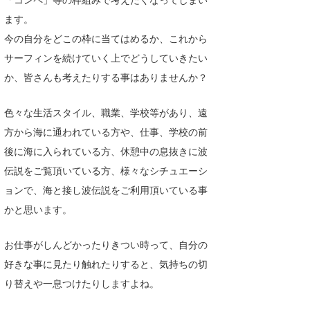
喜納海人
KID
ます。
今の自分をどこの枠に当てはめるか、これから
KOBU
サーフィンを続けていく上でどうしていきたい
KY
か、皆さんも考えたりする事はありませんか？
MIN
色々な生活スタイル、職業、学校等があり、遠
mitz
方から海に通われている方や、仕事、学校の前
後に海に入られている方、休憩中の息抜きに波
OYZ
伝説をご覧頂いている方、様々なシチュエーシ
S.K
ョンで、海と接し波伝説をご利用頂いている事
かと思います。
Soulman
お仕事がしんどかったりきつい時って、自分の
VAGY
好きな事に見たり触れたりすると、気持ちの切
waka☆=
り替えや一息つけたりしますよね。
YUKI☆