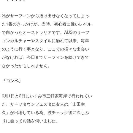
wanda
私がサーフィンから抜け出せなくなってしまっ
予報士 hiro.
た1番のきっかけが、当時、初心者に近いレベル
で向かったオーストラリアです。AUSのサーフ
banpaku
ィンカルチャーやスタイルに触れて以来、毎年
Mr.K
のように行く事となり、ここでの様々な出会い
がなければ、今日までサーフィンを続けてきて
chappy
なかったかもしれません。
Romisea
「コンペ」
6月1日と2日にいすみ市三軒家海岸で行われてい
た、サーフタウンフェスタに友人の「山田幸
久」が出場している為、波チェック後に久しぶ
りに会ってお話を伺いました。