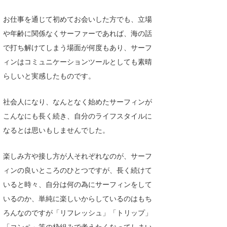
Core Surf Japan
お仕事を通じて初めてお会いした方でも、立場
メディア
Naoya Kimoto
や年齢に関係なくサーファーであれば、海の話
で打ち解けてしまう場面が何度もあり、サーフ
波伝説アンバサダー/プロライダー
mitsuteru Kamio
SURFMEDIA
ィンはコミュニケーションツールとしても素晴
波伝説スタッフ
Yasunari Inoue
Colors MAGAZINE
福島寿実子
らしいと実感したものです。
Yoshiyuki Obata
WAVAL
中浦“JET”章
☆加藤
波伝説
社会人になり、なんとなく始めたサーフィンが
arukasvision
嵯峨明日香
+☆maki☆+
こんなにも長く続き、自分のライフスタイルに
なるとは思いもしませんでした。
DELTA FORCE SURF
進士剛光
Aichan
楽しみ方や接し方が人それぞれなのが、サーフ
CBA Films
田原啓江
chan-U
ィンの良いところのひとつですが、長く続けて
熊谷素子
植村未来
ECE
いると時々、自分は何の為にサーフィンをして
いるのか、単純に楽しいからしているのはもち
NOBUFUKU
G◎Da
ろんなのですが「リフレッシュ」「トリップ」
大野”MAR”修聖
H
「コンペ」等の枠組みで考えたくなってしまい