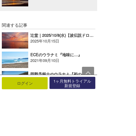
関連する記事
辻堂｜2025/10/8(水)【波伝説ドローン】たっちーの空撮
2025年10月15日
ECEのウラナミ『地味に…』
2021年09月10日
岡野予報士のウラナミ『初のチマジャ③』
2020年06月23日
1ヶ月無料トライアル
ログイン
新規登録
アイリーのウラナミ『サーフボードオーダー』
2024年06月17日
waka☆=のウラナミ『電車でGO！！』
2016年09月18日
嵯峨明日香のウラナミ『恒例となった南台湾』