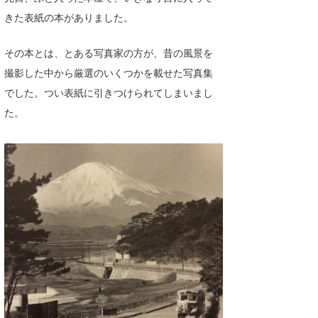
Core Surf Japan
きた表紙の本がありました。
メディア
Naoya Kimoto
その本とは、とある写真家の方が、昔の風景を
撮影した中から厳選のいくつかを載せた写真集
波伝説アンバサダー/プロライダー
mitsuteru Kamio
SURFMEDIA
でした。つい表紙に引きつけられてしまいまし
波伝説スタッフ
Yasunari Inoue
Colors MAGAZINE
福島寿実子
た。
Yoshiyuki Obata
WAVAL
中浦“JET”章
☆加藤
波伝説
arukasvision
嵯峨明日香
+☆maki☆+
DELTA FORCE SURF
進士剛光
Aichan
CBA Films
田原啓江
chan-U
熊谷素子
植村未来
ECE
NOBUFUKU
G◎Da
大野”MAR”修聖
H