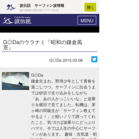
波伝説 サーフィン波情報
開く
波の情報を波伝説アプリでみる
MENU
ニュース
ヘルプ
マイホーム
G◎Daのウラナミ『昭和の鎌倉風
Core Surf Japan
景』
ログイン
コンテスト
新規会員登録
G◎Da
2015.03.08
ファッション/グッズ
波情報･概況
G◎Da
アート＆エンタメ
鎌倉生まれ。野球少年として青春を
波予想ツール
WAVE HUNTER
過ごしつつ、サーフィンに出会うま
では砂浜で走り込みをしながら
コラム
気象情報
「あ、あの人かっこいいな」と波乗
りを横目で見てました。転機は、茅
トラベル
ニュース
ヶ崎の同級生が「サーフィン教えて
やるよ！」と軽いノリで誘ってくれ
ショップ情報
サーフィンエリアガイド
たこと。気づけば波乗りにどっぷり
ハマり、今では人生の中心にサーフ
ショップ情報
ウラナミ
会員メニュー
ィンがあります。 趣味：合気道・初