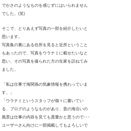
でかさのようなものを感じずにはいられません
wanda
でした。(笑)
予報士 hiro.
そこで、とりあえず写真の一部を紹介したいと
banpaku
思います。
写真集の裏にある住所を見ると近所ということ
Mr.K
もあったので、写真をウラナミに載せたいなと
chappy
思い、その写真を撮られた方の生家を訪ねてみ
ました。
Romisea
「私は仕事で海関係の気象情報を携わっていま
す。」
「ウラナミというスタッフが個々に書いてい
る、ブログのようなものがあり、昔の海沿いの
風景は仕事の内容を見ても貴重かと思うので･･･
ユーザーさん向けに一部掲載してもよろしいで