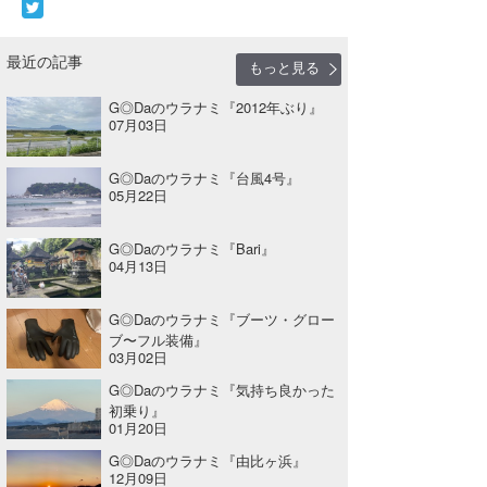
最近の記事
もっと見る
G◎Daのウラナミ『2012年ぶり』
07月03日
G◎Daのウラナミ『台風4号』
05月22日
G◎Daのウラナミ『Bari』
04月13日
G◎Daのウラナミ『ブーツ・グロー
ブ〜フル装備』
03月02日
G◎Daのウラナミ『気持ち良かった
初乗り』
01月20日
G◎Daのウラナミ『由比ヶ浜』
12月09日