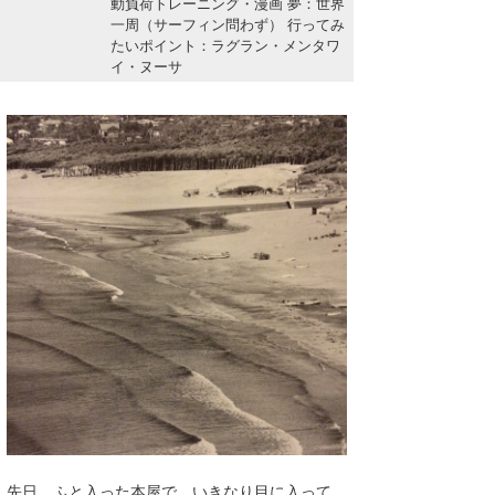
動負荷トレーニング・漫画 夢：世界
湘南
お知らせ
一周（サーフィン問わず） 行ってみ
今月のプレゼント
たいポイント：ラグラン・メンタワ
千葉北
その他
イ・ヌーサ
伊豆
ルール＆How to
千葉南
VOTE!
大阪
サーファーズ
四国
沖縄
ライター/寄稿メディア
先日、ふと入った本屋で、いきなり目に入って