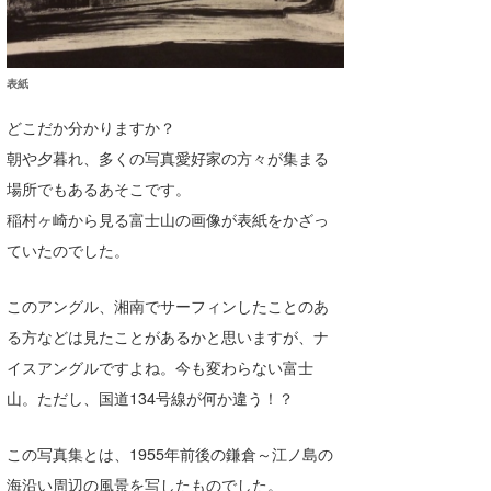
喜納海人
KID
KOBU
表紙
KY
どこだか分かりますか？
朝や夕暮れ、多くの写真愛好家の方々が集まる
MIN
場所でもあるあそこです。
mitz
稲村ヶ崎から見る富士山の画像が表紙をかざっ
ていたのでした。
OYZ
S.K
このアングル、湘南でサーフィンしたことのあ
る方などは見たことがあるかと思いますが、ナ
Soulman
イスアングルですよね。今も変わらない富士
VAGY
山。ただし、国道134号線が何か違う！？
waka☆=
この写真集とは、1955年前後の鎌倉～江ノ島の
YUKI☆
海沿い周辺の風景を写したものでした。