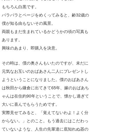
もちろん白黒です。
たっちー
パラパラとページをめくってみると、齢32歳の
ハンマー
僕が知る由もないその風景。
両親もまだ生まれているかどうかの頃の写真も
まっきー
あります。
三輪予報士
興味のあまり、即購入を決意。
小川予報士
その時は、僕の奥さんもいたのですが、未だに
上田純子
元気なお互いのおばあさん二人にプレゼントし
ようということになりました。僕のおばあさん
上條将美
は秋田から鎌倉に出てきて65年、嫁のおばあち
唐澤予報士
ゃんは在住約90年ということで、懐かし過ぎて
大いに喜んでもらうためです。
SancheZ
実際見せてみると、「覚えてないわよ！よく分
ゴン
からない。」とのこと。もう過去にはこだわっ
ていないような、人生の先輩達に底知れぬ器の
米山予報士