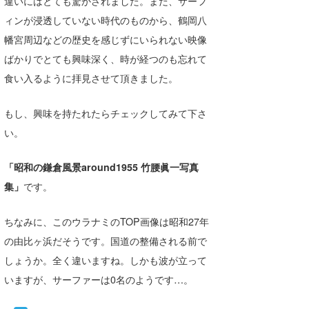
違いにはとても驚かされました。まだ、サーフ
ィンが浸透していない時代のものから、鶴岡八
幡宮周辺などの歴史を感じずにいられない映像
ばかりでとても興味深く、時が経つのも忘れて
食い入るように拝見させて頂きました。
もし、興味を持たれたらチェックしてみて下さ
い。
「昭和の鎌倉風景around1955 竹腰眞一写真
集」
です。
ちなみに、このウラナミのTOP画像は昭和27年
の由比ヶ浜だそうです。国道の整備される前で
しょうか。全く違いますね。しかも波が立って
いますが、サーファーは0名のようです…。