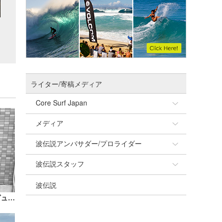
ライター/寄稿メディア
Core Surf Japan
メディア
Naoya Kimoto
波伝説アンバサダー/プロライダー
mitsuteru Kamio
SURFMEDIA
波伝説スタッフ
Yasunari Inoue
Colors MAGAZINE
福島寿実子
波伝説
Yoshiyuki Obata
WAVAL
中浦“JET”章
☆加藤
rikutoのウラナミ『ミッドレングスデビュー』
arukasvision
嵯峨明日香
+☆maki☆+