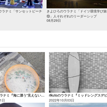
ウラナミ「サンセットビーチ
きよひろのウラナミ「ドイツ環境学び旅
⑩」人それぞれのリーダーシップ
08月29日
きよひろのウラナミ『海に漂う“見えないゴミ” ～マイクロプラスチック～』
21日
2022年10月03日