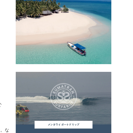
で
一。な