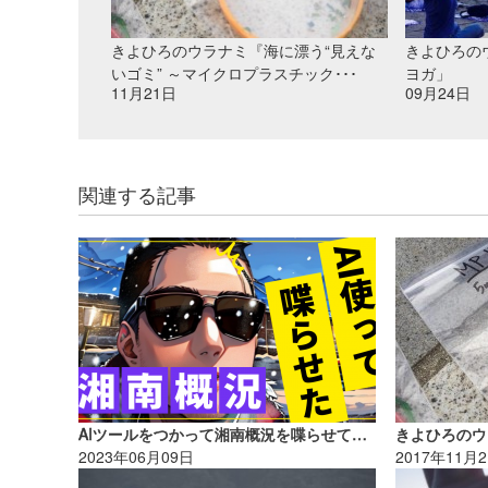
きよひろのウラナミ『海に漂う“見えな
きよひろの
いゴミ” ～マイクロプラスチック･･･
ヨガ」
11月21日
09月24日
関連する記事
AIツールをつかって湘南概況を喋らせてみた｜MINのウラナミVol.367
2023年06月09日
2017年11月