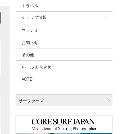
トラベル
ショップ情報
ウラナミ
ショップ情報
お知らせ
湘南
その他
千葉北
ルール＆How to
伊豆
VOTE!
千葉南
大阪
サーファーズ
四国
沖縄