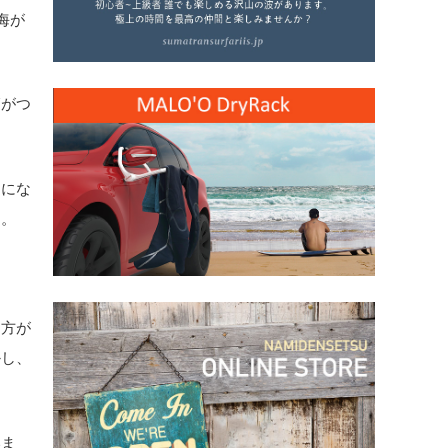
海が
師がつ
とにな
す。
え方が
かし、
いま