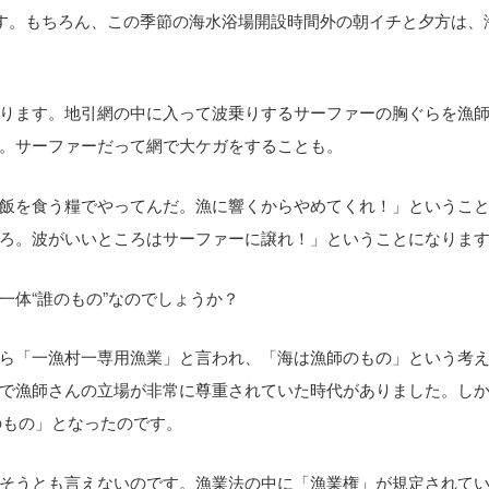
ます。もちろん、この季節の海水浴場開設時間外の朝イチと夕方は、
ります。地引網の中に入って波乗りするサーファーの胸ぐらを漁
。サーファーだって網で大ケガをすることも。
飯を食う糧でやってんだ。漁に響くからやめてくれ！」というこ
ろ。波がいいところはサーファーに譲れ！」ということになりま
一体“誰のもの”なのでしょうか？
ら「一漁村一専用漁業」と言われ、「海は漁師のもの」という考
で漁師さんの立場が非常に尊重されていた時代がありました。し
のもの」となったのです。
そうとも言えないのです。漁業法の中に「漁業権」が規定されて