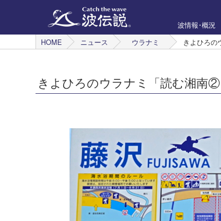
波情報･概況
HOME
ニュース
ウラナミ
きよひろの
きよひろのウラナミ「読む湘南②