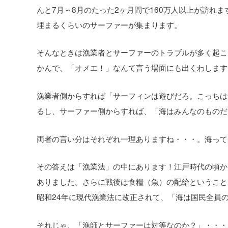
んと7月～8月のたった2ヶ月間で160万人以上が訪れ
埋まるくらいのサーファーが集まります。
そんなときは漁業者とサーファーのトラブルが多く起こ
かんで、「オメエ！」なんて言う場面にも出くわします
漁業者側からすれば「サーフィンは遊びだろ。こっちは
るし、サーファー側からすれば、「海はみんなのものだ
両者の言い分はそれぞれ一理ありますね・・・。海って
その答えは「漁業法」の中にあります！江戸時代の頃か
ありました。さらに戦後は食糧（魚）の配給ということ
昭和24年に現代漁業法に改正されて、「海は国民全員
それじゃ、「漁師とサーファーは対等なのか？」・・・