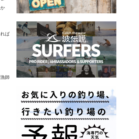
しか
あれば
が漁師