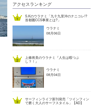
DELTA FORCE SURF
進士剛光
Aichan
アクセスランキング
CBA Films
田原啓江
chan-U
S.Kのウラナミ「九十九里沖のナニコレ!?
首都圏CCS事業とは?」
熊谷素子
植村未来
ECE
ウラナミ
NOBUFUKU
G◎Da
08月06日
大野”MAR”修聖
H
喜納海人
KID
上條将美のウラナミ『人生は暇つぶ
KOBU
し？！』
ウラナミ
KY
08月04日
MIN
mitz
サーフィンライフ新刊発売「ツインフィン
OYZ
で磨く大人のサーフスタイル」【AD】