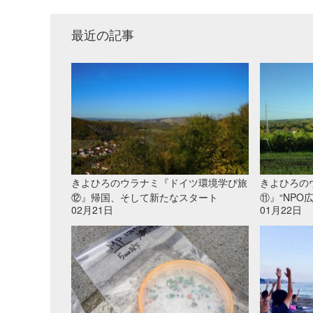
最近の記事
きよひろのウラナミ『ドイツ環境学び旅
きよひろの
⑫』帰国、そして新たなスタート
⑪』“NPO
02月21日
01月22日