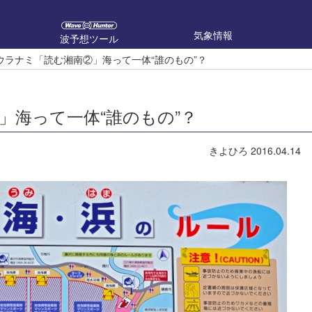
気象情報
波予想ツール
ウラナミ「読む湘南②」海って一体“誰のもの”？
」海って一体“誰のもの”？
きよひろ
2016.04.14