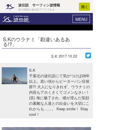
波伝説 サーフィン波情報
開く
波の情報を波伝説アプリでみる
MENU
ニュース
ヘルプ
マイホーム
S.Kのウラナミ「勘違いあるあ
Core Surf Japan
る!?」
ログイン
コンテスト
新規会員登録
2017.10.22
S.K
ファッション/グッズ
波情報･概況
S.K
アート＆エンタメ
千葉北の波伝説にて気がつけば28年
波予想ツール
WAVE HUNTER
以上。若い頃からピーターパン症候
群?! 大人になりきれず、ウラナミの
コラム
気象情報
内容もアホくさくてゴメンなさい！
(笑) 海に魅了され、瞳が澄んだ笑顔
トラベル
ニュース
の素敵な人達との出会いを大切にこ
れからも……。 Keep smile！ Stay
ショップ情報
サーフィンエリアガイド
cool！
ショップ情報
ウラナミ
会員メニュー