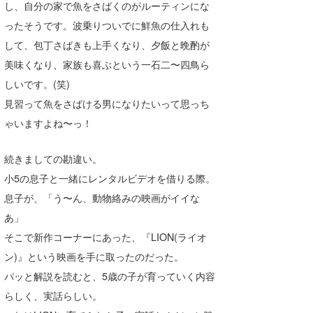
し、自分の家で魚をさばくのがルーティンにな
たっちー
ったそうです。波乗りついでに鮮魚の仕入れも
して、包丁さばきも上手くなり、夕飯と晩酌が
ハンマー
美味くなり、家族も喜ぶという一石二〜四鳥ら
まっきー
しいです。(笑)
見習って魚をさばける男になりたいって思っち
三輪予報士
ゃいますよね〜っ！
小川予報士
続きましての勘違い。
上田純子
小5の息子と一緒にレンタルビデオを借りる際。
上條将美
息子が、「う〜ん、動物絡みの映画がイイな
あ」
唐澤予報士
そこで新作コーナーにあった、『LION(ライオ
SancheZ
ン)』という映画を手に取ったのだった。
パッと解説を読むと、5歳の子が育っていく内容
ゴン
らしく、実話らしい。
米山予報士