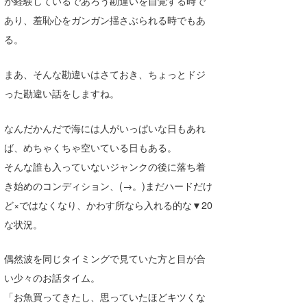
が経験しているであろう勘違いを自覚する時で
Core Surf Japan
あり、羞恥心をガンガン揺さぶられる時でもあ
る。
メディア
Naoya Kimoto
波伝説アンバサダー/プロライダー
mitsuteru Kamio
SURFMEDIA
まあ、そんな勘違いはさておき、ちょっとドジ
った勘違い話をしますね。
波伝説スタッフ
Yasunari Inoue
Colors MAGAZINE
福島寿実子
なんだかんだで海には人がいっぱいな日もあれ
Yoshiyuki Obata
WAVAL
中浦“JET”章
☆加藤
波伝説
ば、めちゃくちゃ空いている日もある。
arukasvision
嵯峨明日香
+☆maki☆+
そんな誰も入っていないジャンクの後に落ち着
DELTA FORCE SURF
進士剛光
Aichan
き始めのコンディション、(→。)まだハードだけ
ど×ではなくなり、かわす所なら入れる的な▼20
CBA Films
田原啓江
chan-U
な状況。
熊谷素子
植村未来
ECE
偶然波を同じタイミングで見ていた方と目が合
NOBUFUKU
G◎Da
い少々のお話タイム。
大野”MAR”修聖
H
「お魚買ってきたし、思っていたほどキツくな