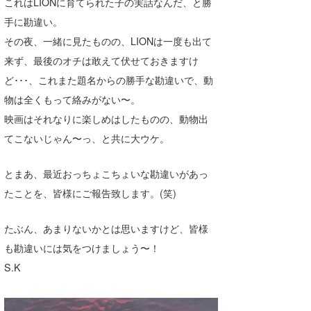
これはLIONに育てられた子の実話なんだ、と勝
手に勘違い。
wanda
その夜、一緒に見たものの、LIONは一度も出て
予報士 hiro.
来ず、最後のオチは敢えて伏せておきますけ
banpaku
ど･･･、これまた題名からの勝手な勘違いで、動
物は全くもって絡みがない〜。
Mr.K
映画はそれなりに楽しめはしたものの、動物出
chappy
てこないじゃん〜っ、と共に大ウケ。
Romisea
とまあ、最近おっちょこちょいな勘違いがあっ
たことを、皆様にご報告致します。(笑)
たぶん、あまりないかとは思いますけど、皆様
も勘違いには気をつけましょう〜！
S.K