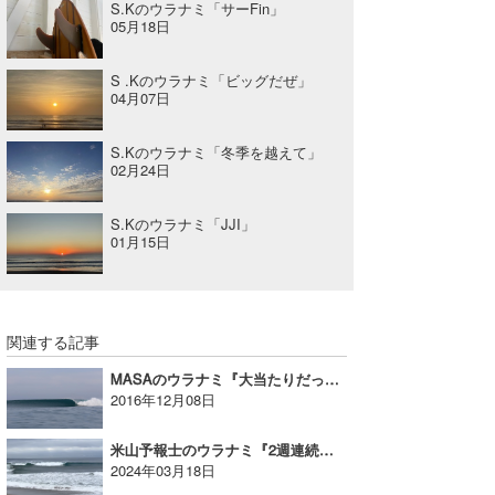
S.Kのウラナミ「サーFin」
05月18日
S .Kのウラナミ「ビッグだぜ」
04月07日
S.Kのウラナミ「冬季を越えて」
02月24日
S.Kのウラナミ「JJI」
01月15日
関連する記事
MASAのウラナミ『大当たりだったインドネシアボートトリップ』
2016年12月08日
米山予報士のウラナミ『2週連続のサーフィン三昧！』
2024年03月18日