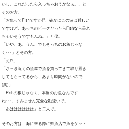
いし、これだったら入っちゃおうかなぁ。」と
喜納海人
KID
そのお方。
KOBU
「お魚ってFishですか!?、確かにこの波は難しい
ですけど、あっちのピークだったらFishなら乗れ
KY
ちゃいそうですもんね。」と僕。
MIN
「いや、あ、うん、でもそっちのお魚じゃな
く･･･」とその方。
mitz
「え!?」
OYZ
「さっき近くの魚屋で魚を買ってきて取り置き
してもらってるから、あまり時間がないので
S.K
(笑)」
Soulman
「Fishの板じゃなく、本当のお魚なんです
ね･･･、すみません完全な勘違いで」
VAGY
「あはははははは」と二人で。
waka☆=
そのお方は、海に来る際に鮮魚店で魚をゲット
YUKI☆