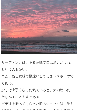
湘南
お知らせ
今月のプレゼント
千葉北
その他
伊豆
ルール＆How to
千葉南
VOTE!
大阪
サーファーズ
四国
サーフィンとは、ある意味で自己満足だよね、
沖縄
という人も多い。
また、ある意味で勘違いしてしまうスポーツで
もある。
少しは上手くなった気でいると、大勘違いだっ
たなんてことも多々ある。
ビデオを撮ってもらった時のショックは、誰も
ライター/寄稿メディア