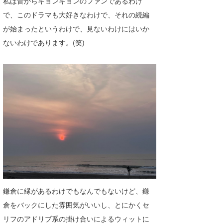
私は昔からキョンキョンのファンであるわけ
Core Surf Japan
で、このドラマも大好きなわけで、それの続編
が始まったというわけで、見ないわけにはいか
メディア
Naoya Kimoto
ないわけであります。(笑)
波伝説アンバサダー/プロライダー
mitsuteru Kamio
SURFMEDIA
波伝説スタッフ
Yasunari Inoue
Colors MAGAZINE
福島寿実子
Yoshiyuki Obata
WAVAL
中浦“JET”章
☆加藤
波伝説
arukasvision
嵯峨明日香
+☆maki☆+
DELTA FORCE SURF
進士剛光
Aichan
CBA Films
田原啓江
chan-U
熊谷素子
植村未来
ECE
鎌倉に縁があるわけでもなんでもないけど、鎌
NOBUFUKU
G◎Da
倉をバックにした雰囲気がいいし、とにかくセ
大野”MAR”修聖
H
リフのアドリブ系の掛け合いによるウィットに