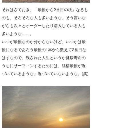
たっちー
それはさておき、「最後から2番目の板」なるも
のも、そろそろな人も多いような、そう言いな
ハンマー
がらも次々とオーダーしたり購入している人も
まっきー
多いような……。
いつが最後なのか分からないけど、いつかは最
三輪予報士
後になるであろう最後の1本から数えて2番目な
小川予報士
はずなので、残された人生というか健康寿命の
うちにサーフィンするためには、結構最後が近
上田純子
づいているような、近づいていないような。(笑)
上條将美
唐澤予報士
SancheZ
ゴン
米山予報士