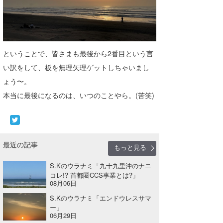
wanda
予報士 hiro.
ということで、皆さまも最後から2番目という言
banpaku
い訳をして、板を無理矢理ゲットしちゃいまし
Mr.K
ょう〜。
本当に最後になるのは、いつのことやら。(苦笑)
chappy
Romisea
最近の記事
もっと見る
S.Kのウラナミ「九十九里沖のナニ
コレ!? 首都圏CCS事業とは?」
08月06日
S.Kのウラナミ「エンドウレスサマ
ー」
06月29日