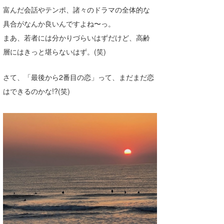
富んだ会話やテンポ、諸々のドラマの全体的な
喜納海人
KID
具合がなんか良いんですよね〜っ。
KOBU
まあ、若者には分かりづらいはずだけど、高齢
層にはきっと堪らないはず。(笑)
KY
MIN
さて、「最後から2番目の恋」って、まだまだ恋
はできるのかな!?(笑)
mitz
OYZ
S.K
Soulman
VAGY
waka☆=
YUKI☆