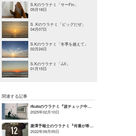
S.Kのウラナミ「サーFin」
05月18日
S .Kのウラナミ「ビッグだぜ」
04月07日
S.Kのウラナミ「冬季を越えて」
02月24日
S.Kのウラナミ「JJI」
01月15日
関連する記事
rikutoのウラナミ『波チェック中の出会い・偶然』
2025年02月10日
唐澤予報士のウラナミ『何番が希望？』
2022年09月05日