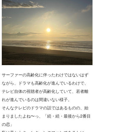
湘南
お知らせ
今月のプレゼント
千葉北
その他
伊豆
ルール＆How to
千葉南
VOTE!
大阪
サーファーズ
四国
サーファーの高齢化に伴ったわけではないはず
沖縄
ながら、ドラマも高齢化が進んでいるわけで、
テレビ自体の視聴者が高齢化していて、若者離
れが進んでいるのは間違いない様子。
そんなテレビのドラマの話ではあるものの、始
まりましたよね〜っ、「続・続・最後から2番目
の恋」
ライター/寄稿メディア