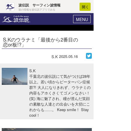
波伝説 サーフィン波情報
開く
波の情報を波伝説アプリでみる
MENU
ニュース
ヘルプ
マイホーム
S.Kのウラナミ「最後から2番目の
Core Surf Japan
恋or板!?」
ログイン
コンテスト
新規会員登録
2025.05.16
S.K
ファッション/グッズ
波情報･概況
S.K
アート＆エンタメ
千葉北の波伝説にて気がつけば28年
波予想ツール
WAVE HUNTER
以上。若い頃からピーターパン症候
群?! 大人になりきれず、ウラナミの
コラム
気象情報
内容もアホくさくてゴメンなさい！
(笑) 海に魅了され、瞳が澄んだ笑顔
トラベル
ニュース
の素敵な人達との出会いを大切にこ
れからも……。 Keep smile！ Stay
ショップ情報
サーフィンエリアガイド
cool！
ショップ情報
ウラナミ
会員メニュー