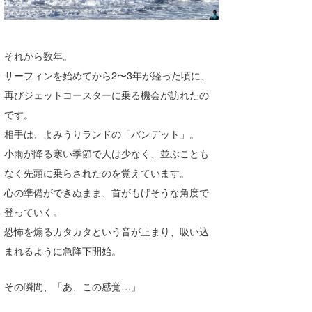
喜納海人
KID
KOBU
それから数年。
KY
サーフィンを始めてから2〜3年が経った頃に、
再びジェットコースターに乗る機会が訪れたの
MIN
です。
mitz
相手は、よみうりランドの「バンデット」。
小雨が降る寒い季節で人は少なく、並ぶことも
OYZ
なく先頭に乗らされたのを覚えています。
S.K
心の準備ができぬまま、首がもげそうな角度で
登っていく。
Soulman
恐怖を煽るカタカタという音が止まり、吸い込
VAGY
まれるように急降下開始。
waka☆=
その瞬間、「あ、この感覚…」
YUKI☆