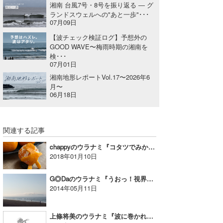
湘南 台風7号・8号を振り返る ― グ
ランドスウェルへの"あと一歩"･･･
07月09日
【波チェック検証ログ】予想外の
GOOD WAVE〜梅雨時期の湘南を
検･･･
07月01日
湘南地形レポートVol.17〜2026年6
月〜
06月18日
関連する記事
chappyのウラナミ『コタツでみかん』
2018年01月10日
G◎Daのウラナミ『うおっ！視界から消えた！』
2014年05月11日
上條将美のウラナミ『波に巻かれても苦しくない方法?!』