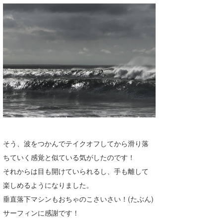
たっちー
ハンマー
まっきー
三輪予報士
小川予報士
上田純子
上條将美
そう、波をつかんでテイクオフしてから滑り落
唐澤予報士
ちていく感覚と似ている気がしたのです！
それからは目も開けていられるし、手も離して
SancheZ
楽しめるようになりました。
ゴン
垂直落下マシンもおちゃのこさいさい！(たぶん)
サーフィンに感謝です！
米山予報士