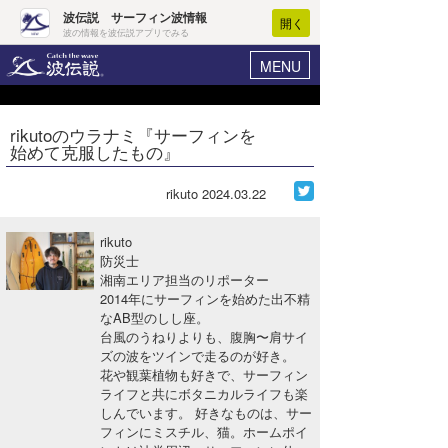
波伝説 サーフィン波情報
開く
波の情報を波伝説アプリでみる
MENU
ニュース
ヘルプ
マイホーム
rikutoのウラナミ『サーフィンを
Core Surf Japan
始めて克服したもの』
ログイン
コンテスト
新規会員登録
rikuto
2024.03.22
ファッション/グッズ
波情報･概況
rikuto
アート＆エンタメ
防災士
波予想ツール
WAVE HUNTER
湘南エリア担当のリポーター
2014年にサーフィンを始めた出不精
コラム
気象情報
なAB型のしし座。
台風のうねりよりも、腹胸〜肩サイ
トラベル
ニュース
ズの波をツインで走るのが好き。
花や観葉植物も好きで、サーフィン
ショップ情報
サーフィンエリアガイド
ライフと共にボタニカルライフも楽
しんでいます。 好きなものは、サー
ショップ情報
ウラナミ
会員メニュー
フィンにミスチル、猫。ホームポイ