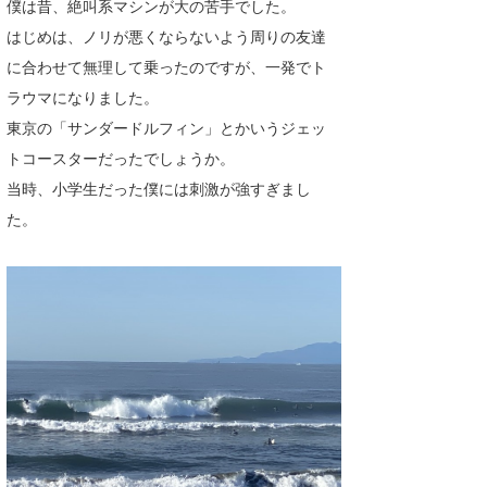
僕は昔、絶叫系マシンが大の苦手でした。
Core Surf Japan
はじめは、ノリが悪くならないよう周りの友達
に合わせて無理して乗ったのですが、一発でト
メディア
Naoya Kimoto
ラウマになりました。
波伝説アンバサダー/プロライダー
mitsuteru Kamio
SURFMEDIA
東京の「サンダードルフィン」とかいうジェッ
波伝説スタッフ
トコースターだったでしょうか。
Yasunari Inoue
Colors MAGAZINE
福島寿実子
当時、小学生だった僕には刺激が強すぎまし
Yoshiyuki Obata
WAVAL
中浦“JET”章
☆加藤
波伝説
た。
arukasvision
嵯峨明日香
+☆maki☆+
DELTA FORCE SURF
進士剛光
Aichan
CBA Films
田原啓江
chan-U
熊谷素子
植村未来
ECE
NOBUFUKU
G◎Da
大野”MAR”修聖
H