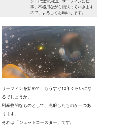
ントは辻堂周辺。サーフィンに仕
湘南
お知らせ
事、不器用ながら頑張っていきます
今月のプレゼント
ので、よろしくお願いします。
千葉北
その他
伊豆
ルール＆How to
千葉南
VOTE!
大阪
サーファーズ
四国
沖縄
サーフィンを始めて、もうすぐ10年くらいにな
るでしょうか。
副産物的なものとして、克服したものが一つあ
ります。
それは「ジェットコースター」です。
ライター/寄稿メディア