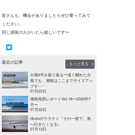
皆さんも、機会がありましたらぜひ乗ってみて
ください。
同じ感覚の人がいたら嬉しいです〜
最近の記事
もっと見る
台風9号を振り返る〜遠く離れた台
風でも、湘南はここまでサイズアッ
プす･･･
07月23日
湘南地形レポートVol.18〜2026年7
月〜
07月22日
rikutoのウラナミ『その一枚で、海
へ行きたくなる』
07月13日