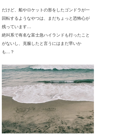
wanda
だけど、船やロケットの形をしたゴンドラが一
回転するようなやつは、まだちょっと恐怖心が
予報士 hiro.
残っています…
banpaku
絶叫系で有名な富士急ハイランドも行ったこと
がないし、克服したと言うにはまだ早いか
Mr.K
も…？
chappy
Romisea