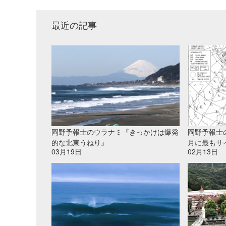
最近の記事
岡野予報士のウラナミ『きっかけは爆発
岡野予報士
的な北東うねり』
月に最もサ
03月19日
02月13日