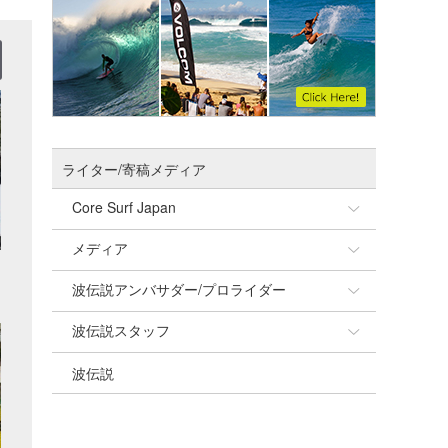
ライター/寄稿メディア
Core Surf Japan
メディア
Naoya Kimoto
波伝説アンバサダー/プロライダー
mitsuteru Kamio
SURFMEDIA
波伝説スタッフ
Yasunari Inoue
Colors MAGAZINE
福島寿実子
波伝説
Yoshiyuki Obata
WAVAL
中浦“JET”章
☆加藤
arukasvision
嵯峨明日香
+☆maki☆+