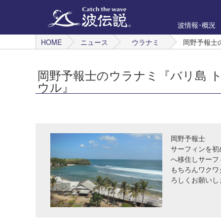
波情報･概況
HOME
ニュース
ウラナミ
岡野予報士
岡野予報士のウラナミ『バリ島 
ウル』
岡野予報士
サーフィンを初
へ移住しサーフ
もちろんワクワ
ろしくお願いし