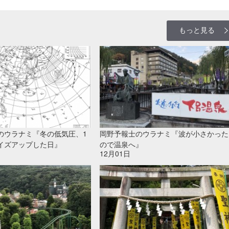
もっと見る
のウラナミ『冬の低気圧、1
岡野予報士のウラナミ『波が小さかった
イズアップした日』
ので温泉へ』
12月01日