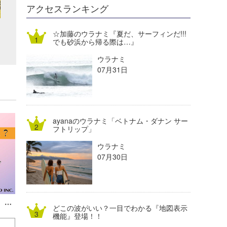
DELTA FORCE SURF
進士剛光
Aichan
アクセスランキング
CBA Films
田原啓江
chan-U
☆加藤のウラナミ『夏だ、サーフィンだ!!!
でも砂浜から帰る際は…』
熊谷素子
植村未来
ECE
ウラナミ
NOBUFUKU
G◎Da
07月31日
大野”MAR”修聖
H
喜納海人
KID
ayanaのウラナミ「ベトナム・ダナン サー
KOBU
フトリップ」
ウラナミ
KY
07月30日
MIN
mitz
服部予報士のウラナミ『寒さ緩んでも、気は緩めずに？』
どこの波がいい？一目でわかる『地図表示
OYZ
機能』登場！！