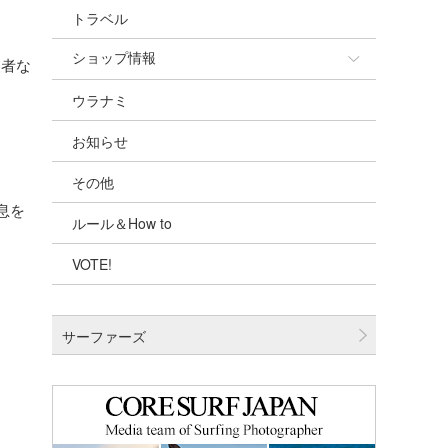
トラベル
ショップ情報
級者な
ウラナミ
ショップ情報
お知らせ
湘南
その他
千葉北
息を
ルール＆How to
伊豆
VOTE!
千葉南
大阪
サーファーズ
四国
沖縄