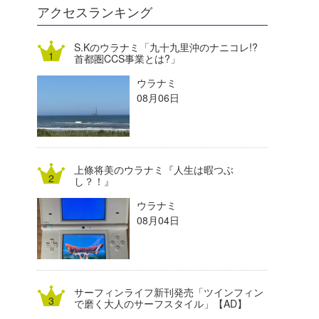
DELTA FORCE SURF
進士剛光
Aichan
アクセスランキング
CBA Films
田原啓江
chan-U
S.Kのウラナミ「九十九里沖のナニコレ!?
首都圏CCS事業とは?」
熊谷素子
植村未来
ECE
ウラナミ
NOBUFUKU
G◎Da
08月06日
大野”MAR”修聖
H
喜納海人
KID
上條将美のウラナミ『人生は暇つぶ
KOBU
し？！』
ウラナミ
KY
08月04日
MIN
mitz
サーフィンライフ新刊発売「ツインフィン
OYZ
で磨く大人のサーフスタイル」【AD】