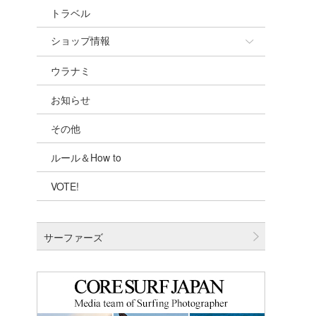
トラベル
ショップ情報
ウラナミ
ショップ情報
お知らせ
湘南
その他
千葉北
ルール＆How to
伊豆
VOTE!
千葉南
大阪
サーファーズ
四国
沖縄