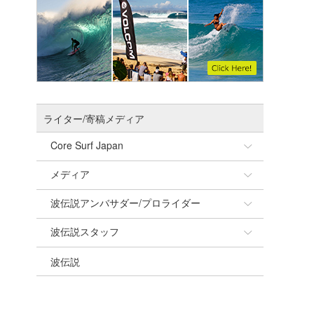
ライター/寄稿メディア
Core Surf Japan
メディア
Naoya Kimoto
波伝説アンバサダー/プロライダー
mitsuteru Kamio
SURFMEDIA
波伝説スタッフ
Yasunari Inoue
Colors MAGAZINE
福島寿実子
波伝説
Yoshiyuki Obata
WAVAL
中浦“JET”章
☆加藤
arukasvision
嵯峨明日香
+☆maki☆+