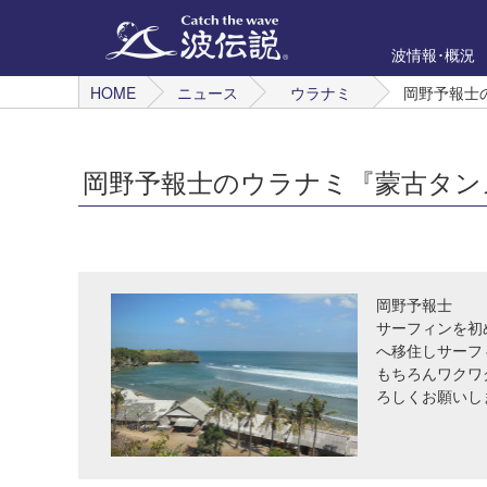
波情報･概況
HOME
ニュース
ウラナミ
岡野予報士
岡野予報士のウラナミ『蒙古タン
岡野予報士
サーフィンを初
へ移住しサーフ
もちろんワクワ
ろしくお願いし