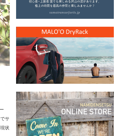
ー
所でサ
が現状