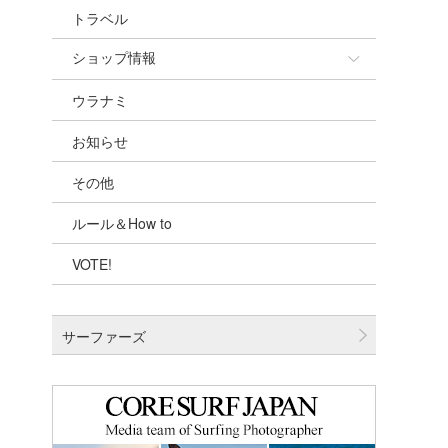
トラベル
ショップ情報
ウラナミ
ショップ情報
お知らせ
湘南
その他
千葉北
ルール＆How to
伊豆
VOTE!
千葉南
大阪
サーファーズ
四国
沖縄