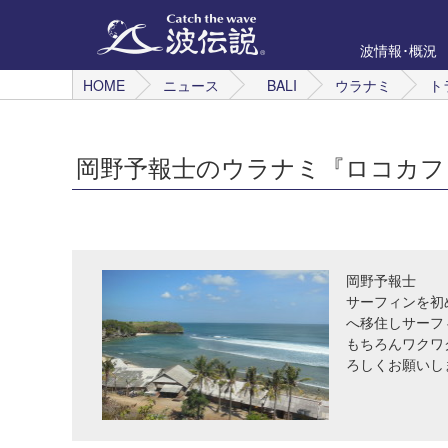
波情報･概況
HOME
ニュース
BALI
ウラナミ
ト
岡野予報士のウラナミ『ロコカフ
岡野予報士
サーフィンを初
へ移住しサーフ
もちろんワクワ
ろしくお願いし