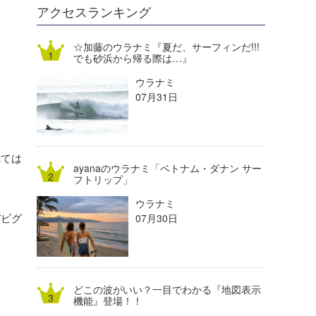
DELTA FORCE SURF
進士剛光
Aichan
アクセスランキング
CBA Films
田原啓江
chan-U
☆加藤のウラナミ『夏だ、サーフィンだ!!!
でも砂浜から帰る際は…』
熊谷素子
植村未来
ECE
ウラナミ
NOBUFUKU
G◎Da
07月31日
大野”MAR”修聖
H
喜納海人
KID
べては
ayanaのウラナミ「ベトナム・ダナン サー
KOBU
フトリップ」
ウラナミ
KY
バビグ
07月30日
MIN
mitz
どこの波がいい？一目でわかる『地図表示
OYZ
機能』登場！！