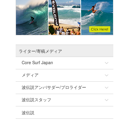
ライター/寄稿メディア
Core Surf Japan
メディア
Naoya Kimoto
波伝説アンバサダー/プロライダー
mitsuteru Kamio
SURFMEDIA
波伝説スタッフ
Yasunari Inoue
Colors MAGAZINE
福島寿実子
波伝説
Yoshiyuki Obata
WAVAL
中浦“JET”章
☆加藤
arukasvision
嵯峨明日香
+☆maki☆+