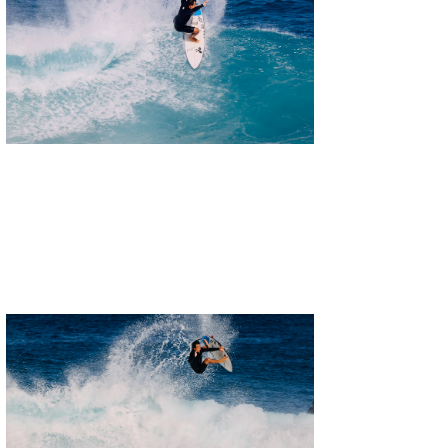
三輪予報士
小川予報士
上田純子
上條将美
唐澤予報士
SancheZ
ゴン
米山予報士
wanda
予報士 hiro.
banpaku