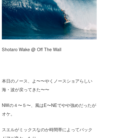
湘南
お知らせ
今月のプレゼント
千葉北
その他
伊豆
ルール＆How to
千葉南
VOTE!
Shotaro Wake @ Off The Wall
大阪
サーファーズ
四国
本日のノース、よ〜〜やくノースショアらしい
沖縄
海・波が戻ってきた〜〜
ライター/寄稿メディア
Core Surf Japan
NWの４〜５〜、風はE〜NEでやや強めだったが
メディア
Naoya Kimoto
オケ。
波伝説アンバサダー/プロライダー
mitsuteru Kamio
SURFMEDIA
スエルがミックスなのか時間帯によってバック
ドアが良かったり、
波伝説スタッフ