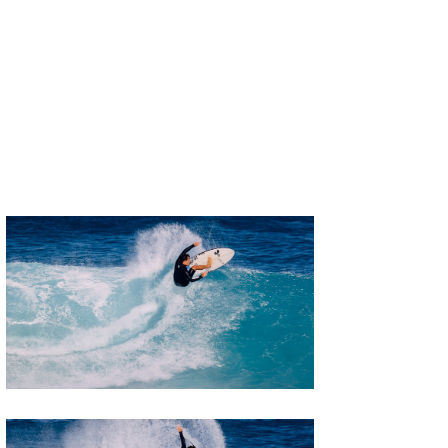
MIN
mitz
OYZ
S.K
Soulman
VAGY
waka☆=
YUKI☆
たっちー
ハンマー
まっきー