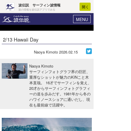
波伝説 サーフィン波情報
開く
波の情報を波伝説アプリでみる
MENU
ニュース
ヘルプ
マイホーム
2/13 Hawaii Day
Core Surf Japan
ログイン
コンテスト
Naoya Kimoto
2026.02.15
新規会員登録
ファッション/グッズ
Naoya Kimoto
波情報･概況
サーフィンフォトグラフ界の巨匠、
アート＆エンタメ
重厚なショットが魅力のKINこと木
波予想ツール
WAVE HUNTER
本直哉。 16才でサーフィンを覚え、
コラム
20才からサーフィンフォトグラフィ
気象情報
ーの道を歩みだす。1981年から冬の
ハワイノースショアに通いだし、現
トラベル
ニュース
在も最前線で活躍中。
ショップ情報
サーフィンエリアガイド
ショップ情報
ウラナミ
会員メニュー