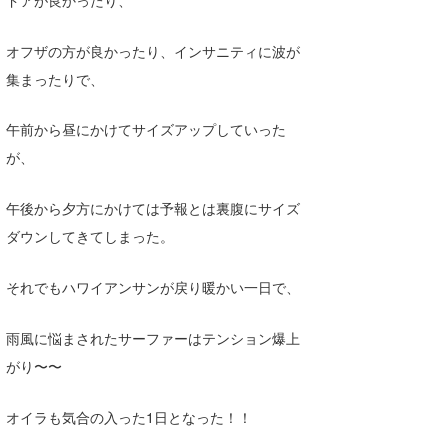
Yasunari Inoue
Colors MAGAZINE
福島寿実子
Yoshiyuki Obata
WAVAL
中浦“JET”章
☆加藤
波伝説
オフザの方が良かったり、インサニティに波が
集まったりで、
arukasvision
嵯峨明日香
+☆maki☆+
DELTA FORCE SURF
進士剛光
Aichan
午前から昼にかけてサイズアップしていった
が、
CBA Films
田原啓江
chan-U
熊谷素子
植村未来
ECE
午後から夕方にかけては予報とは裏腹にサイズ
ダウンしてきてしまった。
NOBUFUKU
G◎Da
それでもハワイアンサンが戻り暖かい一日で、
大野”MAR”修聖
H
喜納海人
KID
雨風に悩まされたサーファーはテンション爆上
がり〜〜
KOBU
KY
オイラも気合の入った1日となった！！