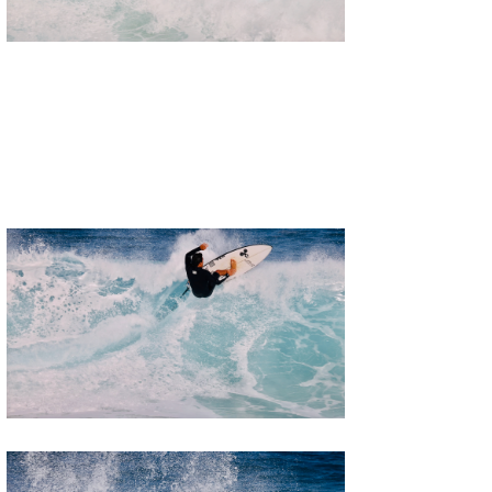
Mr.K
chappy
Romisea