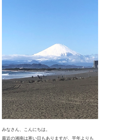
湘南
お知らせ
今月のプレゼント
千葉北
その他
伊豆
ルール＆How to
千葉南
VOTE!
大阪
サーファーズ
四国
沖縄
みなさん、こんにちは。
ライター/寄稿メディア
最近の湘南は寒い日もありますが、平年よりも