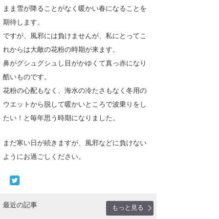
まま雪が降ることがなく暖かい春になることを
喜納海人
KID
期待します。
KOBU
ですが、風邪には負けませんが、私にとってこ
れからは大敵の花粉の時期が来ます。
KY
鼻がグシュグシュし目がかゆくて真っ赤になり
MIN
酷いものです。
花粉の心配もなく、海水の冷たさもなく冬用の
mitz
ウエットから脱して暖かいところで波乗りをし
OYZ
たい！と毎年思う時期になりました。
S.K
まだ寒い日が続きますが、風邪などに負けない
Soulman
ようにお過ごしください。
VAGY
waka☆=
最近の記事
もっと見る
YUKI☆