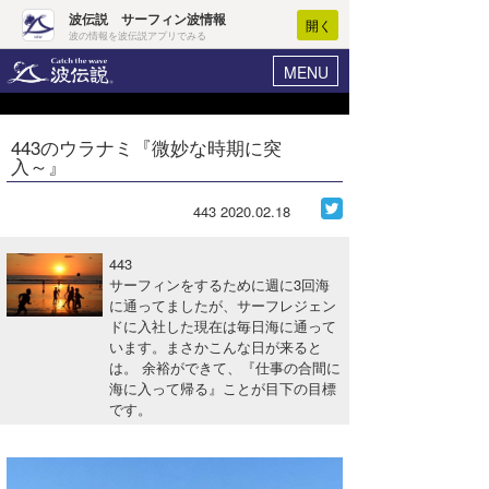
波伝説 サーフィン波情報
開く
波の情報を波伝説アプリでみる
MENU
ニュース
ヘルプ
マイホーム
443のウラナミ『微妙な時期に突
Core Surf Japan
入～』
ログイン
コンテスト
新規会員登録
443
2020.02.18
ファッション/グッズ
波情報･概況
443
アート＆エンタメ
サーフィンをするために週に3回海
波予想ツール
WAVE HUNTER
に通ってましたが、サーフレジェン
ドに入社した現在は毎日海に通って
コラム
気象情報
います。まさかこんな日が来ると
は。 余裕ができて、『仕事の合間に
トラベル
ニュース
海に入って帰る』ことが目下の目標
です。
ショップ情報
サーフィンエリアガイド
ショップ情報
ウラナミ
会員メニュー