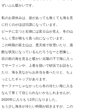
ずいぶん暖かいです。
Core Surf Japan
メディア
Naoya Kimoto
私のお昼休みは、波があっても無くても海を見
に行くのがほぼ日課になっています。
波伝説アンバサダー/プロライダー
mitsuteru Kamio
SURFMEDIA
ビーチに立つと右側には富士山が見え、冬の山
波伝説スタッフ
Yasunari Inoue
Colors MAGAZINE
福島寿実子
らしく雪が積もり真っ白になっています。
この時期の富士山は、悪天候で吹雪いたり、過
Yoshiyuki Obata
WAVAL
中浦“JET”章
☆加藤
波伝説
酷な状況になっているんだろうなーと想像し、
arukasvision
嵯峨明日香
+☆maki☆+
目の前の海を見ると暖かい太陽の下で海に入っ
てサーフィンや、上着を脱いで砂浜でお話をし
DELTA FORCE SURF
進士剛光
Aichan
たり、海を見ながらお弁当を食べたりと、ちょ
CBA Films
田原啓江
chan-U
っとしたギャップがあります。
熊谷素子
植村未来
ECE
サーファーじゃなかったら冬の冷たい海に入る
なんて寒くて信じられないかもしれませんが。
NOBUFUKU
G◎Da
2020年に入りもう2月になりました。
大野”MAR”修聖
H
もう少し海水が冷たい時期が続きますが、この