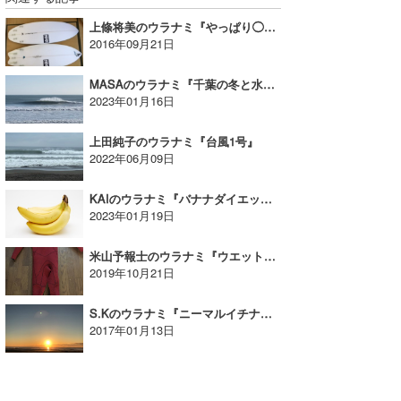
上條将美のウラナミ『やっぱり◯◯が好き!!』
wanda
2016年09月21日
予報士 hiro.
MASAのウラナミ『千葉の冬と水温。』
2023年01月16日
banpaku
Mr.K
上田純子のウラナミ『台風1号』
2022年06月09日
chappy
KAIのウラナミ『バナナダイエット』
Romisea
2023年01月19日
米山予報士のウラナミ『ウエットスーツとパドリング』
2019年10月21日
S.Kのウラナミ『ニーマルイチナナ』
2017年01月13日