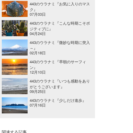
443のウラナミ『お気に入りのマス
たっちー
ク』
07月03日
ハンマー
443のウラナミ『こんな時期こそポ
ジティブに』
まっきー
04月24日
443のウラナミ『微妙な時期に突入
三輪予報士
～』
02月18日
小川予報士
443のウラナミ『早朝のサーフィ
ン』
上田純子
12月10日
443のウラナミ『いつも感動をあり
上條将美
がとうございます』
09月25日
唐澤予報士
443のウラナミ『少しだけ進歩』
07月16日
SancheZ
ゴン
米山予報士
関連する記事