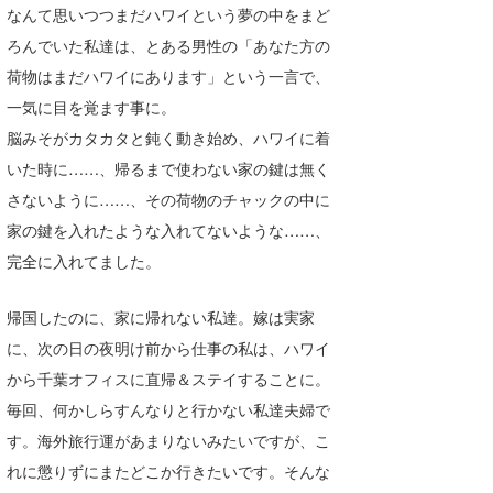
なんて思いつつまだハワイという夢の中をまど
喜納海人
KID
ろんでいた私達は、とある男性の「あなた方の
KOBU
荷物はまだハワイにあります」という一言で、
一気に目を覚ます事に。
KY
脳みそがカタカタと鈍く動き始め、ハワイに着
MIN
いた時に……、帰るまで使わない家の鍵は無く
さないように……、その荷物のチャックの中に
mitz
家の鍵を入れたような入れてないような……、
OYZ
完全に入れてました。
S.K
帰国したのに、家に帰れない私達。嫁は実家
Soulman
に、次の日の夜明け前から仕事の私は、ハワイ
から千葉オフィスに直帰＆ステイすることに。
VAGY
毎回、何かしらすんなりと行かない私達夫婦で
waka☆=
す。海外旅行運があまりないみたいですが、こ
れに懲りずにまたどこか行きたいです。そんな
YUKI☆