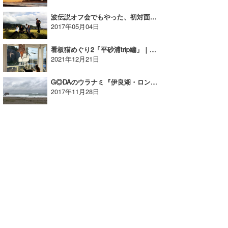
波伝説オフ会でもやった、初対面の人同士がすぐにうちとけられる方法｜MINのウラナミVol.304
2017年05月04日
看板猫めぐり2「平砂浦trip編」｜まっきーのウラナミ
2021年12月21日
G◎DAのウラナミ『伊良湖・ロングビーチ 』
2017年11月28日