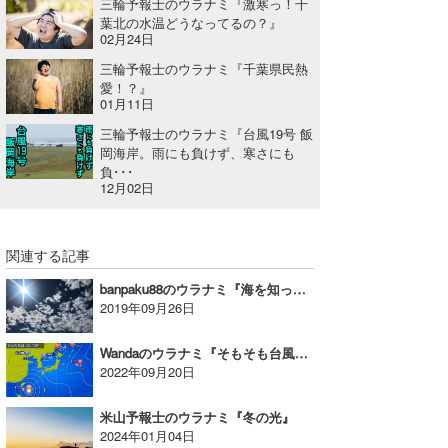
三輪予報士のウラナミ『激寒っ！千
葉北の水温どうなってるの？』
wanda
02月24日
三輪予報士のウラナミ『千葉県民熱
予報士 hiro.
愛！？』
01月11日
banpaku
三輪予報士のウラナミ『台風19号 飯
岡海岸。雨にも負けず、寒さにも
Mr.K
負･･･
12月02日
chappy
Romisea
関連する記事
banpaku88のウラナミ『海を知って！モット海を好きになろう♥20』
2019年09月26日
Wandaのウラナミ『そもそも台風ってなに？』
2022年09月20日
米山予報士のウラナミ『冬の光』
2024年01月04日