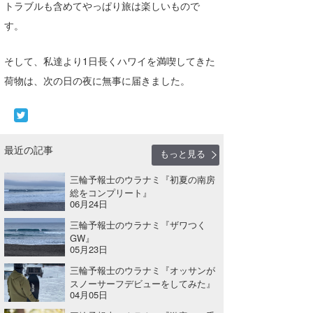
トラブルも含めてやっぱり旅は楽しいもので
たっちー
す。
ハンマー
そして、私達より1日長くハワイを満喫してきた
まっきー
荷物は、次の日の夜に無事に届きました。
三輪予報士
小川予報士
最近の記事
もっと見る
上田純子
三輪予報士のウラナミ『初夏の南房
上條将美
総をコンプリート』
06月24日
唐澤予報士
三輪予報士のウラナミ『ザワつく
GW』
SancheZ
05月23日
三輪予報士のウラナミ『オッサンが
ゴン
スノーサーフデビューをしてみた』
04月05日
米山予報士