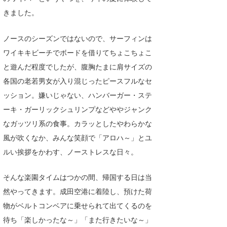
Core Surf Japan
きました。
メディア
Naoya Kimoto
ノースのシーズンではないので、サーフィンは
ワイキキビーチでボードを借りてちょこちょこ
波伝説アンバサダー/プロライダー
mitsuteru Kamio
SURFMEDIA
と遊んだ程度でしたが、腹胸たまに肩サイズの
波伝説スタッフ
Yasunari Inoue
Colors MAGAZINE
福島寿実子
各国の老若男女が入り混じったピースフルなセ
ッション。嫌いじゃない、ハンバーガー・ステ
Yoshiyuki Obata
WAVAL
中浦“JET”章
☆加藤
波伝説
ーキ・ガーリックシュリンプなどややジャンク
arukasvision
嵯峨明日香
+☆maki☆+
なガッツリ系の食事。カラッとしたやわらかな
DELTA FORCE SURF
進士剛光
Aichan
風が吹くなか、みんな笑顔で「アロハ～」とユ
ルい挨拶をかわす、ノーストレスな日々。
CBA Films
田原啓江
chan-U
そんな楽園タイムはつかの間、帰国する日は当
熊谷素子
植村未来
ECE
然やってきます。成田空港に着陸し、預けた荷
NOBUFUKU
G◎Da
物がベルトコンベアに乗せられて出てくるのを
大野”MAR”修聖
H
待ち「楽しかったな～」「また行きたいな～」