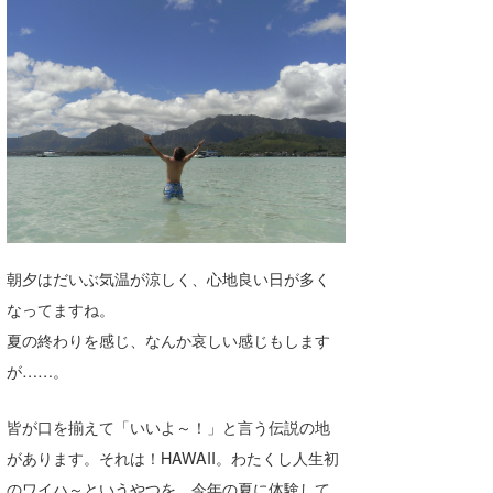
湘南
お知らせ
今月のプレゼント
千葉北
その他
伊豆
ルール＆How to
千葉南
VOTE!
大阪
サーファーズ
四国
朝夕はだいぶ気温が涼しく、心地良い日が多く
沖縄
なってますね。
夏の終わりを感じ、なんか哀しい感じもします
が……。
皆が口を揃えて「いいよ～！」と言う伝説の地
があります。それは！HAWAII。わたくし人生初
ライター/寄稿メディア
のワイハ～というやつを、今年の夏に体験して