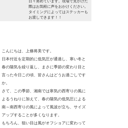
日々努めています。現場で見かけた
湘南
お知らせ
際はお気軽に声をおかけください。
今月のプレゼント
タイミングによってはステッカーも
千葉北
その他
お渡しできます！！
伊豆
ルール＆How to
千葉南
VOTE!
こんにちは、上條将美です。
大阪
日本付近を定期的に低気圧が通過し、寒い冬と
サーファーズ
四国
春の陽気を繰り返し、まさに季節の変わり目と
言った今日この頃、皆さんはどうお過ごしです
沖縄
か。
さて、この季節、湘南では寒気の西寄りの風に
よるうねりに加えて、春の陽気の低気圧による
南～南西寄りの風によって風波が立ち、サイズ
アップすることが多くなります。
もちろん、狙い目は風がオフショアに変わって
ライター/寄稿メディア