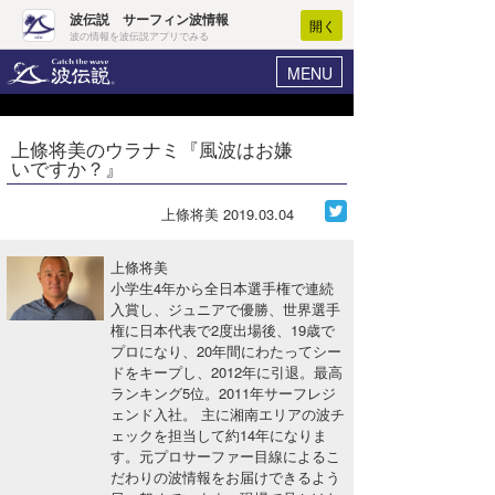
波伝説 サーフィン波情報
開く
波の情報を波伝説アプリでみる
MENU
ニュース
ヘルプ
マイホーム
上條将美のウラナミ『風波はお嫌
Core Surf Japan
いですか？』
ログイン
コンテスト
新規会員登録
上條将美
2019.03.04
ファッション/グッズ
波情報･概況
上條将美
アート＆エンタメ
小学生4年から全日本選手権で連続
波予想ツール
WAVE HUNTER
入賞し、ジュニアで優勝、世界選手
権に日本代表で2度出場後、19歳で
コラム
気象情報
プロになり、20年間にわたってシー
ドをキープし、2012年に引退。最高
トラベル
ニュース
ランキング5位。2011年サーフレジ
ェンド入社。 主に湘南エリアの波チ
ショップ情報
サーフィンエリアガイド
ェックを担当して約14年になりま
す。元プロサーファー目線によるこ
ショップ情報
ウラナミ
会員メニュー
だわりの波情報をお届けできるよう