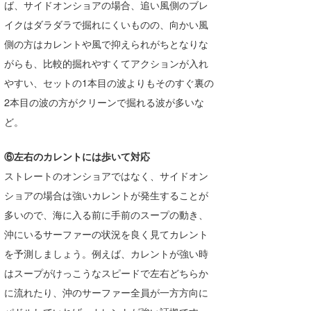
ば、サイドオンショアの場合、追い風側のブレ
wanda
イクはダラダラで掘れにくいものの、向かい風
側の方はカレントや風で抑えられがちとなりな
予報士 hiro.
がらも、比較的掘れやすくてアクションが入れ
banpaku
やすい、セットの1本目の波よりもそのすぐ裏の
2本目の波の方がクリーンで掘れる波が多いな
Mr.K
ど。
chappy
⑥左右のカレントには歩いて対応
Romisea
ストレートのオンショアではなく、サイドオン
ショアの場合は強いカレントが発生することが
多いので、海に入る前に手前のスープの動き、
沖にいるサーファーの状況を良く見てカレント
を予測しましょう。例えば、カレントが強い時
はスープがけっこうなスピードで左右どちらか
に流れたり、沖のサーファー全員が一方方向に