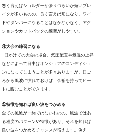
悪く言えばショルダーが張りづらいか短いブレ
たっちー
イクが多いものの、良く言えば形になり、ワイ
ハンマー
ドやダンパーになることはなかなかなく、アク
ションやカットバックの練習がしやすい。
まっきー
三輪予報士
④大会の練習になる
1日かけての大会の場合、気圧配置や気温の上昇
小川予報士
などによって日中はオンショアのコンディショ
上田純子
ンになってしまうことが多々ありますが、日ご
ろから風波に慣れておけば、余裕を持ってヒー
上條将美
トに臨むことができます。
唐澤予報士
⑤特徴を知れば良い波をつかめる
SancheZ
全ての風波が一緒ではないものの、風波ではあ
ゴン
る程度のパターンや特徴があり、それを知れば
良い波をつかめるチャンスが増えます。例え
米山予報士