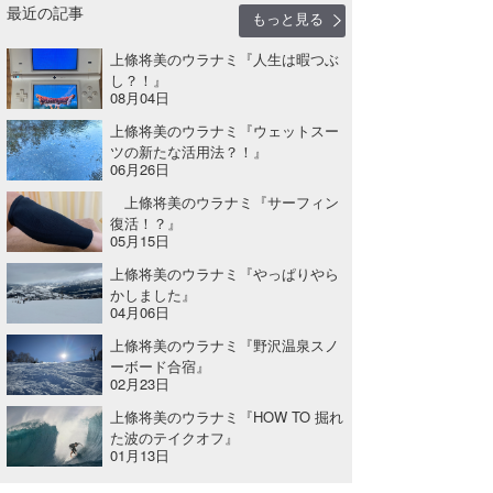
最近の記事
もっと見る
上條将美のウラナミ『人生は暇つぶ
し？！』
08月04日
上條将美のウラナミ『ウェットスー
ツの新たな活用法？！』
06月26日
上條将美のウラナミ『サーフィン
復活！？』
05月15日
上條将美のウラナミ『やっぱりやら
かしました』
04月06日
上條将美のウラナミ『野沢温泉スノ
ーボード合宿』
02月23日
上條将美のウラナミ『HOW TO 掘れ
た波のテイクオフ』
01月13日