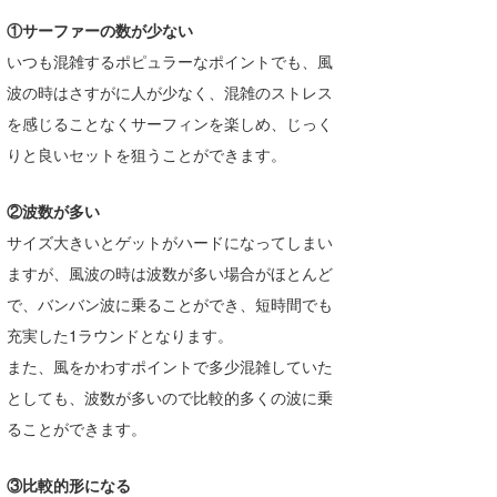
喜納海人
KID
①サーファーの数が少ない
いつも混雑するポピュラーなポイントでも、風
KOBU
波の時はさすがに人が少なく、混雑のストレス
KY
を感じることなくサーフィンを楽しめ、じっく
りと良いセットを狙うことができます。
MIN
mitz
②波数が多い
サイズ大きいとゲットがハードになってしまい
OYZ
ますが、風波の時は波数が多い場合がほとんど
S.K
で、バンバン波に乗ることができ、短時間でも
充実した1ラウンドとなります。
Soulman
また、風をかわすポイントで多少混雑していた
VAGY
としても、波数が多いので比較的多くの波に乗
ることができます。
waka☆=
YUKI☆
③比較的形になる