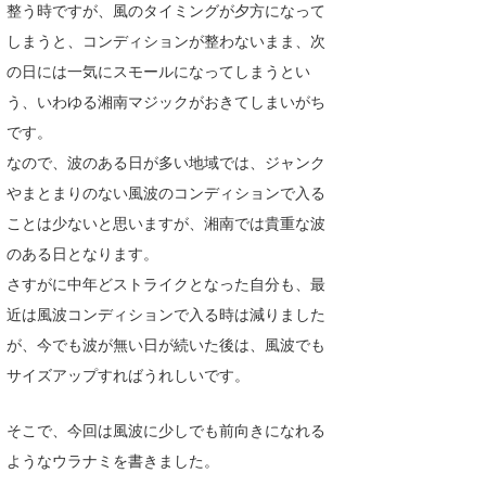
整う時ですが、風のタイミングが夕方になって
Core Surf Japan
しまうと、コンディションが整わないまま、次
メディア
Naoya Kimoto
の日には一気にスモールになってしまうとい
う、いわゆる湘南マジックがおきてしまいがち
波伝説アンバサダー/プロライダー
mitsuteru Kamio
SURFMEDIA
です。
波伝説スタッフ
Yasunari Inoue
Colors MAGAZINE
福島寿実子
なので、波のある日が多い地域では、ジャンク
やまとまりのない風波のコンディションで入る
Yoshiyuki Obata
WAVAL
中浦“JET”章
☆加藤
波伝説
ことは少ないと思いますが、湘南では貴重な波
arukasvision
嵯峨明日香
+☆maki☆+
のある日となります。
さすがに中年どストライクとなった自分も、最
DELTA FORCE SURF
進士剛光
Aichan
近は風波コンディションで入る時は減りました
CBA Films
田原啓江
chan-U
が、今でも波が無い日が続いた後は、風波でも
サイズアップすればうれしいです。
熊谷素子
植村未来
ECE
NOBUFUKU
G◎Da
そこで、今回は風波に少しでも前向きになれる
ようなウラナミを書きました。
大野”MAR”修聖
H