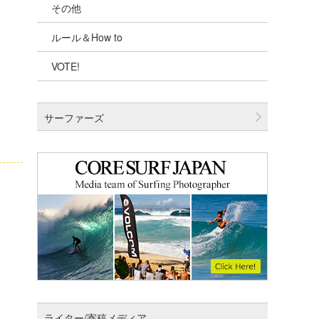
その他
千葉北
ルール＆How to
伊豆
VOTE!
千葉南
大阪
サーファーズ
四国
沖縄
ライター/寄稿メディア