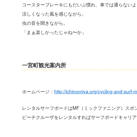
コースターブレーキにもだいぶ慣れ、車では通らないよ
涼しくなった風を感じながら。
虫の音を聞きながら。
「まぁ楽しかったじゃね〜か」
一宮町観光案内所
ホームページ：
http://ichinomiya.org/cycling-and-surf-
レンタルサーフボードはMF（ミックファニング）スポ
ビーチクルーザをレンタルすればサーフボードキャリア