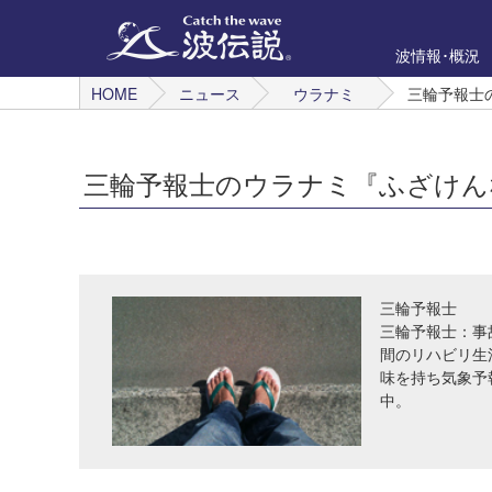
波情報･概況
HOME
ニュース
ウラナミ
三輪予報士
三輪予報士のウラナミ『ふざけん
三輪予報士
三輪予報士：事
間のリハビリ生
味を持ち気象予
中。