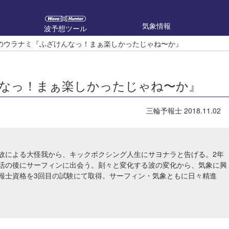
気象情報
波予想ツール
のウラナミ『ふざけんなっ！まぁ楽しかったじゃね〜か』
なっ！まぁ楽しかったじゃね〜か』
三輪予報士
2018.11.02
故による大怪我から、キックボクシング人生にサヨナラと告げる。2年
活の後にサーフィンに出会う。刻々と変化する波の変化から、気象に興
報士資格を3回目の試験にて取得。サーフィン・気象ともに日々精進