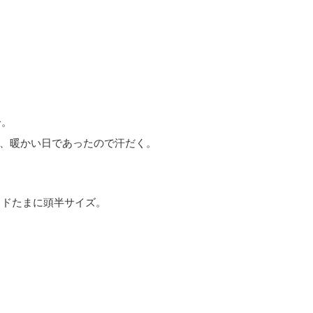
分。
、暖かい日であったので汗だく。
ッドたまに頭半サイズ。