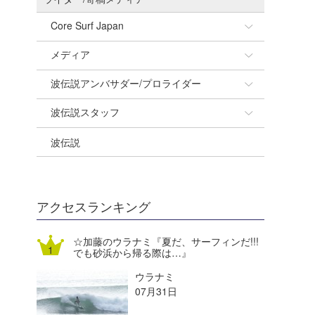
Core Surf Japan
メディア
Naoya Kimoto
波伝説アンバサダー/プロライダー
mitsuteru Kamio
SURFMEDIA
波伝説スタッフ
Yasunari Inoue
Colors MAGAZINE
福島寿実子
波伝説
Yoshiyuki Obata
WAVAL
中浦“JET”章
☆加藤
arukasvision
嵯峨明日香
+☆maki☆+
DELTA FORCE SURF
進士剛光
Aichan
アクセスランキング
CBA Films
田原啓江
chan-U
☆加藤のウラナミ『夏だ、サーフィンだ!!!
でも砂浜から帰る際は…』
熊谷素子
植村未来
ECE
ウラナミ
NOBUFUKU
G◎Da
07月31日