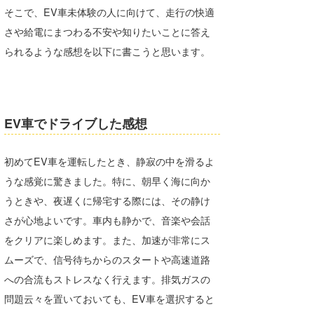
そこで、EV車未体験の人に向けて、走行の快適
Core Surf Japan
さや給電にまつわる不安や知りたいことに答え
メディア
Naoya Kimoto
られるような感想を以下に書こうと思います。
波伝説アンバサダー/プロライダー
mitsuteru Kamio
SURFMEDIA
波伝説スタッフ
Yasunari Inoue
Colors MAGAZINE
福島寿実子
EV車でドライブした感想
Yoshiyuki Obata
WAVAL
中浦“JET”章
☆加藤
波伝説
arukasvision
嵯峨明日香
+☆maki☆+
初めてEV車を運転したとき、静寂の中を滑るよ
うな感覚に驚きました。特に、朝早く海に向か
DELTA FORCE SURF
進士剛光
Aichan
うときや、夜遅くに帰宅する際には、その静け
CBA Films
田原啓江
chan-U
さが心地よいです。車内も静かで、音楽や会話
をクリアに楽しめます。また、加速が非常にス
熊谷素子
植村未来
ECE
ムーズで、信号待ちからのスタートや高速道路
NOBUFUKU
G◎Da
への合流もストレスなく行えます。排気ガスの
問題云々を置いておいても、EV車を選択すると
大野”MAR”修聖
H