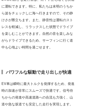
に運転できます。特に、私たちは未明のうちか
wanda
ら波をチェックしに海へ行きますので、その静
予報士 hiro.
けさが際立ちます。また、静音性は運転のスト
レスを軽減し、リラックスした状態でドライブ
banpaku
を楽しむことができます。自然の音を楽しみな
Mr.K
がらドライブできるため、サーフィンに行く道
中も心地よい時間を過ごせます。
chappy
Romisea
パワフルな駆動で走り出しが快適
EV車は瞬時に最大トルクを発揮するため、発進
時の加速が非常にスムーズで快適です。信号待
ちからの発進や高速道路への合流も力強く、山
道や急な坂道でも安定した走行を実現します。