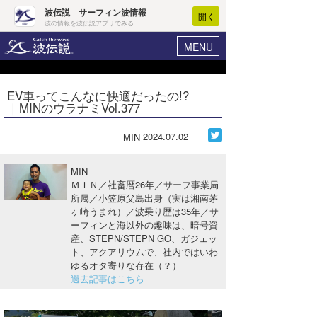
波伝説 サーフィン波情報
開く
波の情報を波伝説アプリでみる
MENU
ニュース
ヘルプ
マイホーム
EV車ってこんなに快適だったの!?
Core Surf Japan
｜MINのウラナミVol.377
ログイン
コンテスト
新規会員登録
2024.07.02
MIN
ファッション/グッズ
波情報･概況
MIN
アート＆エンタメ
ＭＩＮ／社畜暦26年／サーフ事業局
波予想ツール
WAVE HUNTER
所属／小笠原父島出身（実は湘南茅
ヶ崎うまれ）／波乗り歴は35年／サ
コラム
気象情報
ーフィンと海以外の趣味は、暗号資
産、STEPN/STEPN GO、ガジェッ
トラベル
ニュース
ト、アクアリウムで、社内ではいわ
ゆるオタ寄りな存在（？）
ショップ情報
サーフィンエリアガイド
過去記事はこちら
ショップ情報
ウラナミ
会員メニュー