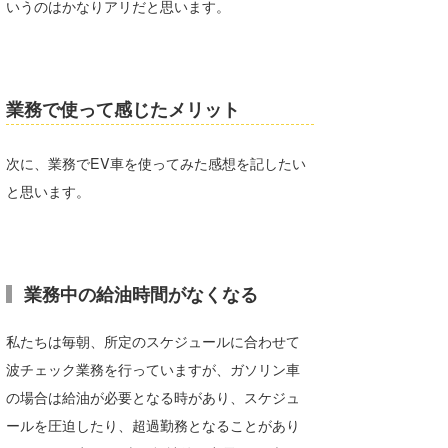
いうのはかなりアリだと思います。
喜納海人
KID
KOBU
業務で使って感じたメリット
KY
MIN
次に、業務でEV車を使ってみた感想を記したい
mitz
と思います。
OYZ
S.K
業務中の給油時間がなくなる
Soulman
私たちは毎朝、所定のスケジュールに合わせて
VAGY
波チェック業務を行っていますが、ガソリン車
waka☆=
の場合は給油が必要となる時があり、スケジュ
ールを圧迫したり、超過勤務となることがあり
YUKI☆