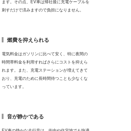
ます。その点、EV車は帰社後に充電ケーブルを
たっちー
刺すだけで済みますので負担になりません。
ハンマー
まっきー
燃費を抑えられる
三輪予報士
電気料金はガソリンに比べて安く、特に夜間の
小川予報士
時間帯料金を利用すればさらにコストを抑えら
上田純子
れます。また、充電ステーションが増えてきて
おり、充電のために長時間待つことも少なくな
上條将美
っています。
唐澤予報士
SancheZ
音が静かである
ゴン
米山予報士
EV車の静かな走行音は、街中や住宅地でも快適