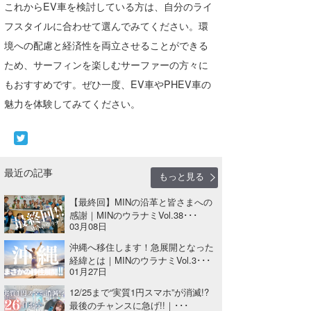
これからEV車を検討している方は、自分のライ
フスタイルに合わせて選んでみてください。環
境への配慮と経済性を両立させることができる
ため、サーフィンを楽しむサーファーの方々に
もおすすめです。ぜひ一度、EV車やPHEV車の
魅力を体験してみてください。
最近の記事
もっと見る
【最終回】MINの沿革と皆さまへの
感謝｜MINのウラナミVol.38･･･
03月08日
沖縄へ移住します！急展開となった
経緯とは｜MINのウラナミVol.3･･･
01月27日
12/25まで“実質1円スマホ”が消滅!?
最後のチャンスに急げ!!｜･･･