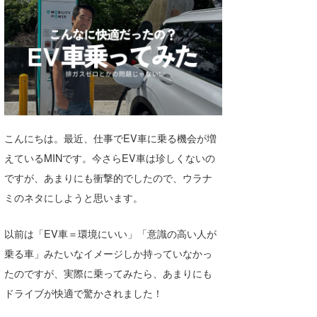
湘南
お知らせ
今月のプレゼント
千葉北
その他
伊豆
ルール＆How to
千葉南
VOTE!
大阪
こんにちは。最近、仕事でEV車に乗る機会が増
サーファーズ
四国
えているMINです。今さらEV車は珍しくないの
ですが、あまりにも衝撃的でしたので、ウラナ
沖縄
ミのネタにしようと思います。
以前は「EV車＝環境にいい」「意識の高い人が
乗る車」みたいなイメージしか持っていなかっ
たのですが、実際に乗ってみたら、あまりにも
ドライブが快適で驚かされました！
ライター/寄稿メディア