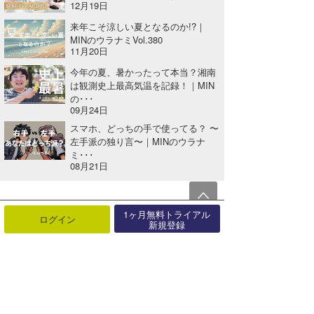
12月19日
来年こそ涼しい夏となるのか!?｜
MINのウラナミVol.380
11月20日
今年の夏、暑かったって本当？湘南
は観測史上最高気温を記録！｜MIN
の･･･
09月24日
スマホ、どっちの手で使ってる？ 〜
左手派の独り言〜｜MINのウラナ
ミ･･･
08月21日
関連する記事
1ヶ月無料トライアル
ログイン
新規登録
服部予報士のウラナミ『おせち料理のエトセトラ 』
2016年12月21日
三輪予報士のウラナミ『風邪』
2015年12月12日