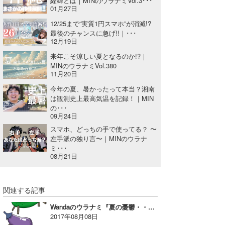
経緯とは｜MINのウラナミVol.3･･･
01月27日
12/25まで“実質1円スマホ”が消滅!?
最後のチャンスに急げ!!｜･･･
12月19日
来年こそ涼しい夏となるのか!?｜
MINのウラナミVol.380
11月20日
今年の夏、暑かったって本当？湘南
は観測史上最高気温を記録！｜MIN
の･･･
09月24日
スマホ、どっちの手で使ってる？ 〜
左手派の独り言〜｜MINのウラナ
ミ･･･
08月21日
関連する記事
Wandaのウラナミ『夏の憂鬱・・・』
2017年08月08日