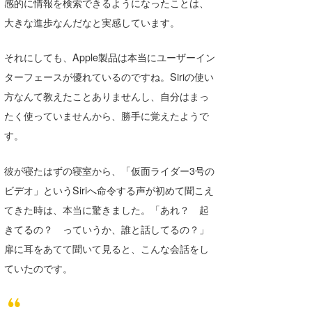
感的に情報を検索できるようになったことは、
wanda
大きな進歩なんだなと実感しています。
予報士 hiro.
それにしても、Apple製品は本当にユーザーイン
ターフェースが優れているのですね。Siriの使い
banpaku
方なんて教えたことありませんし、自分はまっ
Mr.K
たく使っていませんから、勝手に覚えたようで
す。
chappy
Romisea
彼が寝たはずの寝室から、「仮面ライダー3号の
ビデオ」というSiriへ命令する声が初めて聞こえ
てきた時は、本当に驚きました。「あれ？ 起
きてるの？ っていうか、誰と話してるの？」
扉に耳をあてて聞いて見ると、こんな会話をし
ていたのです。