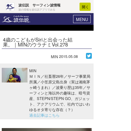
波伝説 サーフィン波情報
開く
波の情報を波伝説アプリでみる
MENU
ニュース
ヘルプ
マイホーム
4歳のこどもがSiriと出会った結
Core Surf Japan
果。｜MINのウラナミVol.278
ログイン
コンテスト
新規会員登録
2015.05.08
MIN
ファッション/グッズ
波情報･概況
MIN
アート＆エンタメ
ＭＩＮ／社畜暦26年／サーフ事業局
波予想ツール
WAVE HUNTER
所属／小笠原父島出身（実は湘南茅
ヶ崎うまれ）／波乗り歴は35年／サ
コラム
気象情報
ーフィンと海以外の趣味は、暗号資
産、STEPN/STEPN GO、ガジェッ
トラベル
ニュース
ト、アクアリウムで、社内ではいわ
ゆるオタ寄りな存在（？）
ショップ情報
サーフィンエリアガイド
過去記事はこちら
ショップ情報
ウラナミ
会員メニュー