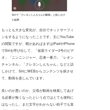
たっちー
Siriで「クレヨンしんちゃんの動画」と話しかけ
ハンマー
た結果
まっきー
もっとも大きな変化が、自分でネットサーフィ
ンをするようになったことです。主にYouTube
三輪予報士
の閲覧ですが、暇があればまずはiPadやiPhone
小川予報士
でSiriを呼び出して、「仮面ライダー3号のビデ
オ」「ニンニンジャー、忍者一番刀」「レオン
上田純子
チャンネル」「クレヨンしんちゃん」などと話
上條将美
しかけて、SiriにWEBからコンテンツを探させ
唐澤予報士
て、動画を楽しんでいます。
SancheZ
良いのか悪いのか、父母が動画を検索してあげ
る必要が無くなったという点ではとても便利に
ゴン
はなったし、まだ文字がわからない幼子でも直
米山予報士