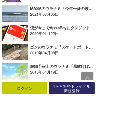
MASAのウラナミ『今年一番の波とスタイリッシュ過ぎるサーファー』
2021年03月05日
僕が今までApplePayにクレジットカードを登録していなかった理由とは｜MINのウラナミVol.337
2020年01月22日
ゴンのウラナミ『スケートボードランプ作り：材料・工具編』
2019年04月08日
服部予報士のウラナミ『風吹けばコイの予感』
2018年04月19日
唐澤予報士のウラナミ『台風の思い出』
1ヶ月無料トライアル
ログイン
新規登録
2023年11月07日