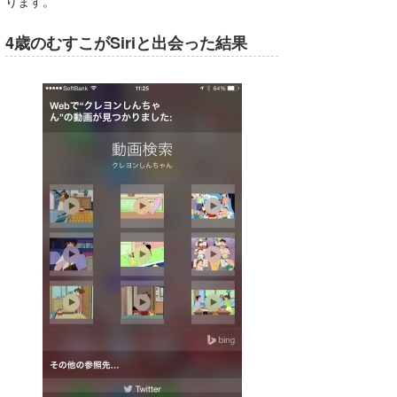
ります。
喜納海人
KID
4歳のむすこがSiriと出会った結果
KOBU
KY
MIN
mitz
OYZ
S.K
Soulman
VAGY
waka☆=
YUKI☆