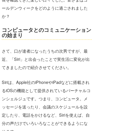
Core Surf Japan
ールデンウィークをどのように過ごされました
か？
メディア
Naoya Kimoto
コンピュータとのコミュニケーション
波伝説アンバサダー/プロライダー
mitsuteru Kamio
SURFMEDIA
の始まり
波伝説スタッフ
Yasunari Inoue
Colors MAGAZINE
福島寿実子
さて、口が達者になったうちの次男ですが、最
Yoshiyuki Obata
WAVAL
中浦“JET”章
☆加藤
波伝説
近、「Siri」と出会ったことで実生活に変化が出
arukasvision
嵯峨明日香
+☆maki☆+
てきましたので紹介させてください。
DELTA FORCE SURF
進士剛光
Aichan
Siriは、Apple社のiPhoneやiPadなどに搭載され
るiOSの機能として提供されているバーチャルコ
CBA Films
田原啓江
chan-U
ンシェルジュです。つまり、コンピュータ。メ
熊谷素子
植村未来
ECE
ッセージを送ったり、会議のスケジュールを設
NOBUFUKU
G◎Da
定したり、電話をかけるなど、Siriを使えば、自
分の声だけでいろいろなことができるようにな
大野”MAR”修聖
H