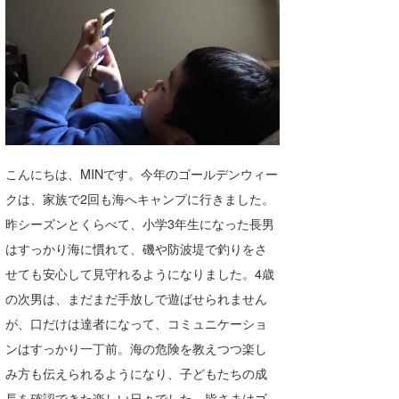
湘南
お知らせ
今月のプレゼント
千葉北
その他
伊豆
ルール＆How to
千葉南
VOTE!
大阪
こんにちは、MINです。今年のゴールデンウィー
サーファーズ
四国
クは、家族で2回も海へキャンプに行きました。
昨シーズンとくらべて、小学3年生になった長男
沖縄
はすっかり海に慣れて、磯や防波堤で釣りをさ
せても安心して見守れるようになりました。4歳
の次男は、まだまだ手放しで遊ばせられません
が、口だけは達者になって、コミュニケーショ
ンはすっかり一丁前。海の危険を教えつつ楽し
み方も伝えられるようになり、子どもたちの成
ライター/寄稿メディア
長を確認できた楽しい日々でした。皆さまはゴ