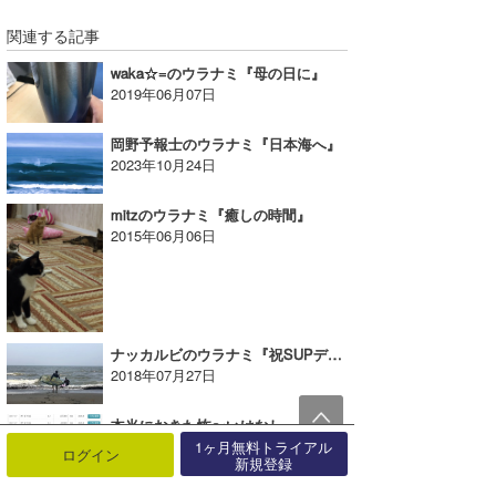
関連する記事
waka☆=のウラナミ『母の日に』
2019年06月07日
岡野予報士のウラナミ『日本海へ』
2023年10月24日
mitzのウラナミ『癒しの時間』
2015年06月06日
ナッカルビのウラナミ『祝SUPデビュー！！』
2018年07月27日
本当におきた怖〜いはなし ーー 子どもの廃課金を防止しよう｜MINのウラナミVol.349
2021年03月26日
1ヶ月無料トライアル
ログイン
新規登録
chan-Uのウラナミ『ハワイトリップ②マウイ島』