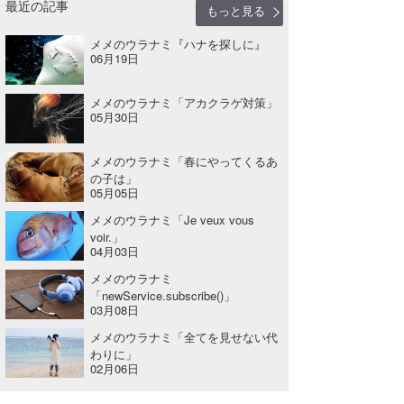
最近の記事
もっと見る
メメのウラナミ『ハナを探しに』
06月19日
メメのウラナミ「アカクラゲ対策」
05月30日
メメのウラナミ「春にやってくるあ
の子は」
05月05日
メメのウラナミ「Je veux vous
voir.」
04月03日
メメのウラナミ
「newService.subscribe()」
03月08日
メメのウラナミ「全てを見せない代
わりに」
02月06日