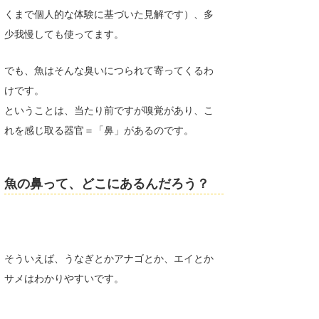
くまで個人的な体験に基づいた見解です）、多
Core Surf Japan
少我慢しても使ってます。
メディア
Naoya Kimoto
でも、魚はそんな臭いにつられて寄ってくるわ
波伝説アンバサダー/プロライダー
mitsuteru Kamio
SURFMEDIA
けです。
波伝説スタッフ
Yasunari Inoue
Colors MAGAZINE
福島寿実子
ということは、当たり前ですが嗅覚があり、こ
れを感じ取る器官＝「鼻」があるのです。
Yoshiyuki Obata
WAVAL
中浦“JET”章
☆加藤
波伝説
arukasvision
嵯峨明日香
+☆maki☆+
魚の鼻って、どこにあるんだろう？
DELTA FORCE SURF
進士剛光
Aichan
CBA Films
田原啓江
chan-U
熊谷素子
植村未来
ECE
そういえば、うなぎとかアナゴとか、エイとか
サメはわかりやすいです。
NOBUFUKU
G◎Da
大野”MAR”修聖
H