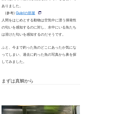
ありました。
たっちー
(参考)
Gulp!の部屋
ハンマー
人間をはじめとする動物は空気中に漂う揮発性
の匂いを感知するのに対し、水中にいる魚たち
まっきー
は溶けた匂いを感知するのだそうです。
三輪予報士
ふと、今まで釣った魚のどこにあったか気にな
小川予報士
ってしまい、過去に釣った魚の写真から鼻を探
上田純子
してみました。
上條将美
まずは真鯛から
唐澤予報士
SancheZ
ゴン
米山予報士