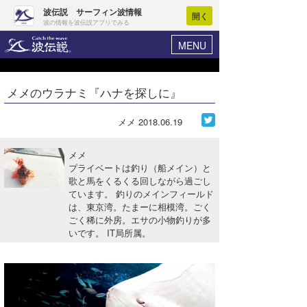
波伝説 サーフィン波情報
開く
波の情報を波伝説アプリでみる
MENU
ニュース
ヘルプ
マイホーム
メメのウラナミ『ハナを探しに』
Core Surf Japan
ログイン
コンテスト
メメ
2018.06.19
新規会員登録
ファッション/グッズ
メメ
波情報･概況
プライベートは釣り（船メイン）と
アート＆エンタメ
歌と馬をくるくる回しながら過ごし
波予想ツール
WAVE HUNTER
ています。 釣りのメインフィールド
コラム
は、東京湾。たまーに相模湾。ごく
気象情報
ごく稀に外房。エサの小物釣りが多
いです。 IT局所属。
トラベル
ニュース
ショップ情報
サーフィンエリアガイド
ショップ情報
ウラナミ
会員メニュー