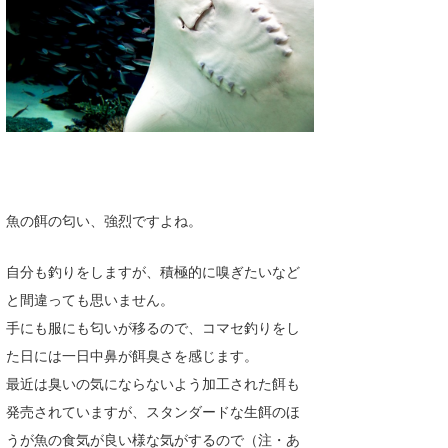
湘南
お知らせ
今月のプレゼント
千葉北
その他
伊豆
ルール＆How to
千葉南
VOTE!
大阪
サーファーズ
魚の餌の匂い、強烈ですよね。
四国
沖縄
自分も釣りをしますが、積極的に嗅ぎたいなど
と間違っても思いません。
手にも服にも匂いが移るので、コマセ釣りをし
た日には一日中鼻が餌臭さを感じます。
最近は臭いの気にならないよう加工された餌も
発売されていますが、スタンダードな生餌のほ
ライター/寄稿メディア
うが魚の食気が良い様な気がするので（注・あ