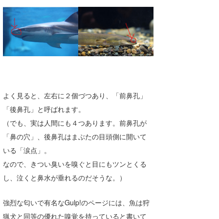
喜納海人
KID
KOBU
KY
MIN
mitz
よく見ると、左右に２個づつあり、「前鼻孔」
「後鼻孔」と呼ばれます。
OYZ
（でも、実は人間にも４つあります。前鼻孔が
S.K
「鼻の穴」、後鼻孔はまぶたの目頭側に開いて
いる「涙点」。
Soulman
なので、きつい臭いを嗅ぐと目にもツンとくる
VAGY
し、泣くと鼻水が垂れるのだそうな。）
waka☆=
強烈な匂いで有名なGulp!のページには、魚は狩
YUKI☆
猟犬と同等の優れた嗅覚を持っていると書いて