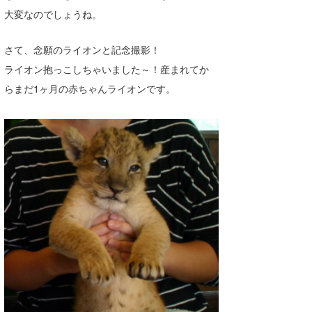
大変なのでしょうね。
喜納海人
KID
KOBU
さて、念願のライオンと記念撮影！
ライオン抱っこしちゃいました～！産まれてか
KY
らまだ1ヶ月の赤ちゃんライオンです。
MIN
mitz
OYZ
S.K
Soulman
VAGY
waka☆=
YUKI☆