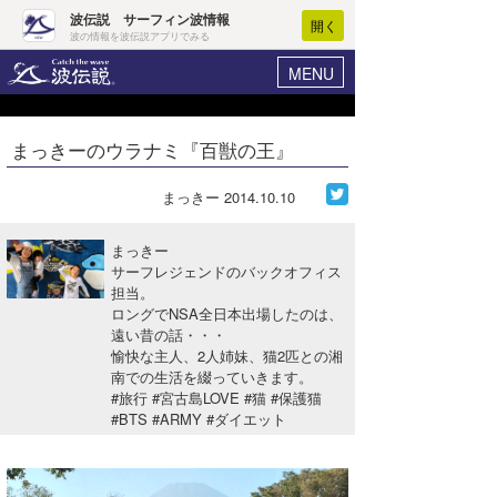
波伝説 サーフィン波情報
開く
波の情報を波伝説アプリでみる
MENU
ニュース
ヘルプ
マイホーム
まっきーのウラナミ『百獣の王』
Core Surf Japan
ログイン
コンテスト
まっきー
2014.10.10
新規会員登録
ファッション/グッズ
まっきー
波情報･概況
サーフレジェンドのバックオフィス
アート＆エンタメ
担当。
波予想ツール
WAVE HUNTER
ロングでNSA全日本出場したのは、
コラム
遠い昔の話・・・
気象情報
愉快な主人、2人姉妹、猫2匹との湘
南での生活を綴っていきます。
トラベル
ニュース
#旅行 #宮古島LOVE #猫 #保護猫
#BTS #ARMY #ダイエット
ショップ情報
サーフィンエリアガイド
ショップ情報
ウラナミ
会員メニュー