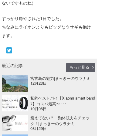
ないですものね）
すっかり癒やされた1日でした。
ちなみにライオンよりもビッグなウサギも抱け
ます。
最近の記事
もっと見る
宮古島の魅力|まっきーのウラナミ
12月23日
私的ベストバイ【Xiaomi smart band
7】コスパ最高〜･･･
10月06日
衰えてない？ 動体視力をチェッ
ク！|まっきーのウラナミ
08月29日