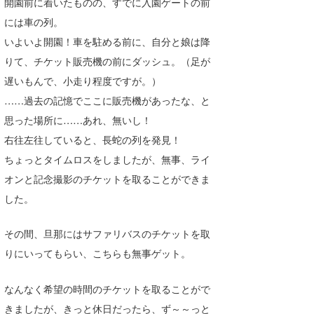
開園前に着いたものの、すでに入園ゲートの前
Core Surf Japan
には車の列。
いよいよ開園！車を駐める前に、自分と娘は降
メディア
Naoya Kimoto
りて、チケット販売機の前にダッシュ。（足が
波伝説アンバサダー/プロライダー
mitsuteru Kamio
SURFMEDIA
遅いもんで、小走り程度ですが。）
……過去の記憶でここに販売機があったな、と
波伝説スタッフ
Yasunari Inoue
Colors MAGAZINE
福島寿実子
思った場所に……あれ、無いし！
Yoshiyuki Obata
WAVAL
中浦“JET”章
☆加藤
波伝説
右往左往していると、長蛇の列を発見！
ちょっとタイムロスをしましたが、無事、ライ
arukasvision
嵯峨明日香
+☆maki☆+
オンと記念撮影のチケットを取ることができま
DELTA FORCE SURF
進士剛光
Aichan
した。
CBA Films
田原啓江
chan-U
その間、旦那にはサファリバスのチケットを取
熊谷素子
植村未来
ECE
りにいってもらい、こちらも無事ゲット。
NOBUFUKU
G◎Da
なんなく希望の時間のチケットを取ることがで
大野”MAR”修聖
H
きましたが、きっと休日だったら、ず～～っと