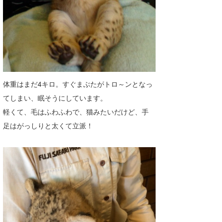
たっちー
ハンマー
まっきー
三輪予報士
体重はまだ4キロ。すぐまぶたがトロ～ンとなっ
小川予報士
てしまい、眠そうにしています。
軽くて、毛はふわふわで、猫みたいだけど、手
上田純子
足はがっしりと太くて立派！
上條将美
唐澤予報士
SancheZ
ゴン
米山予報士