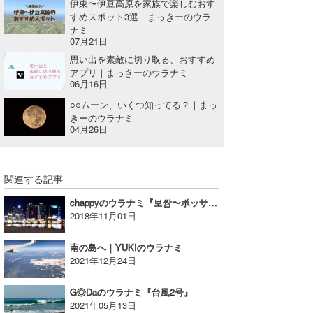
伊東〜伊豆高原を家族で楽しむおす
すめスポット3選｜まっきーのウラ
ナミ
07月21日
思い出を素敵に切り取る、おすすめ
アプリ｜まっきーのウラナミ
06月16日
○○ムーン、いくつ知ってる？｜まっ
きーのウラナミ
04月26日
関連する記事
chappyのウラナミ『보쌈〜ポッサムで幸せを』
2018年11月01日
南の島へ｜YUKIのウラナミ
2021年12月24日
G◎Daのウラナミ『台風2号』
2021年05月13日