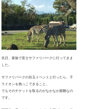
湘南
お知らせ
今月のプレゼント
千葉北
その他
伊豆
ルール＆How to
千葉南
VOTE!
大阪
サーファーズ
四国
先日、家族で富士サファリパークに行ってきま
沖縄
した。
サファリパークの目玉イベントと行ったら、子
ライオンを抱っこできること。
でもそのチケットを取るのがなかなか困難なの
です。
ライター/寄稿メディア