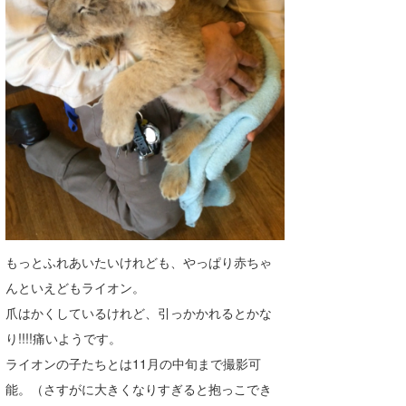
wanda
予報士 hiro.
banpaku
Mr.K
chappy
Romisea
もっとふれあいたいけれども、やっぱり赤ちゃ
んといえどもライオン。
爪はかくしているけれど、引っかかれるとかな
り!!!!痛いようです。
ライオンの子たちとは11月の中旬まで撮影可
能。（さすがに大きくなりすぎると抱っこでき