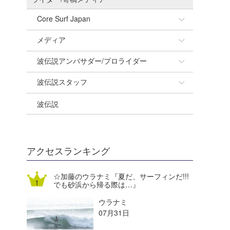
Core Surf Japan
メディア
Naoya Kimoto
波伝説アンバサダー/プロライダー
mitsuteru Kamio
SURFMEDIA
波伝説スタッフ
Yasunari Inoue
Colors MAGAZINE
福島寿実子
波伝説
Yoshiyuki Obata
WAVAL
中浦“JET”章
☆加藤
arukasvision
嵯峨明日香
+☆maki☆+
DELTA FORCE SURF
進士剛光
Aichan
アクセスランキング
CBA Films
田原啓江
chan-U
☆加藤のウラナミ『夏だ、サーフィンだ!!!
でも砂浜から帰る際は…』
熊谷素子
植村未来
ECE
ウラナミ
NOBUFUKU
G◎Da
07月31日