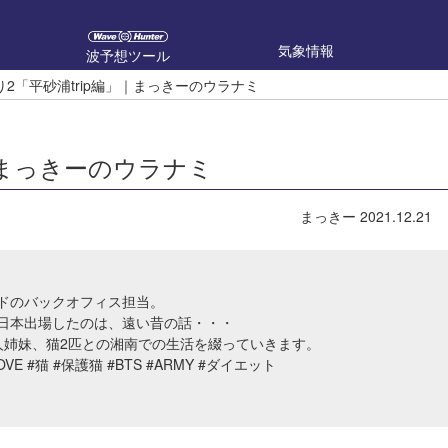
気象情報
波予想ツール
2「平砂浦trip編」｜まっきーのウラナミ
｜まっきーのウラナミ
まっきー
2021.12.21
ドのバックオフィス担当。
全日本出場したのは、遠い昔の話・・・
人姉妹、猫2匹との湘南での生活を綴っていきます。
VE #猫 #保護猫 #BTS #ARMY #ダイエット