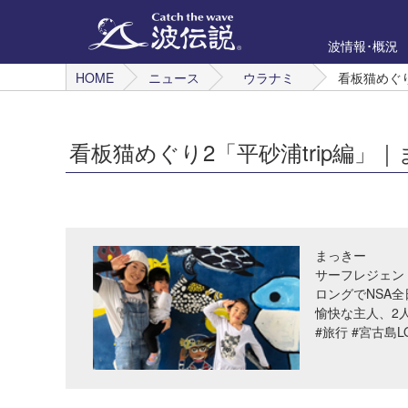
波情報･概況
HOME
ニュース
ウラナミ
看板猫めぐり
看板猫めぐり2「平砂浦trip編」
まっきー
サーフレジェン
ロングでNSA
愉快な主人、2
#旅行 #宮古島LO