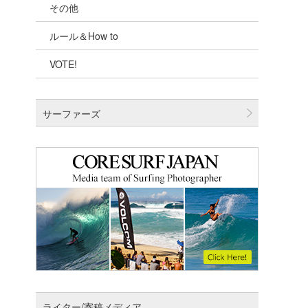
その他
千葉北
ルール＆How to
伊豆
VOTE!
千葉南
大阪
サーファーズ
四国
沖縄
ライター/寄稿メディア