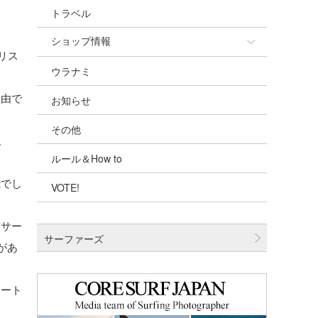
トラベル
ショップ情報
でリス
ウラナミ
ショップ情報
理由で
お知らせ
湘南
その他
千葉北
。
ルール＆How to
伊豆
能でし
VOTE!
千葉南
大阪
てサー
サーファーズ
”があ
四国
沖縄
ポート