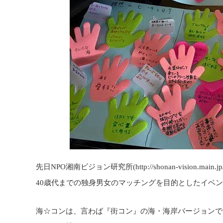
先日
湘南ビジョン研究所
NPO
(http://shonan-vision.main.jp/
歳代までの独身男女のマッチングを目的としたイベン
40
海☆コンは、言わば『街コン』の海・海岸バージョンで