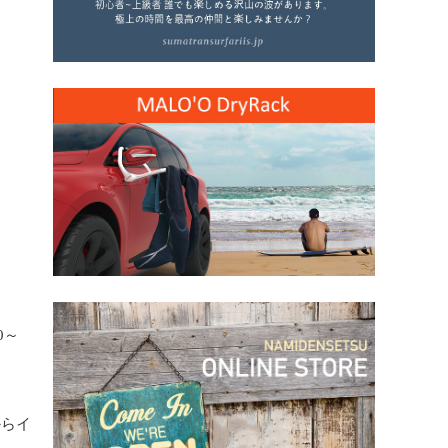
～
0
からイ