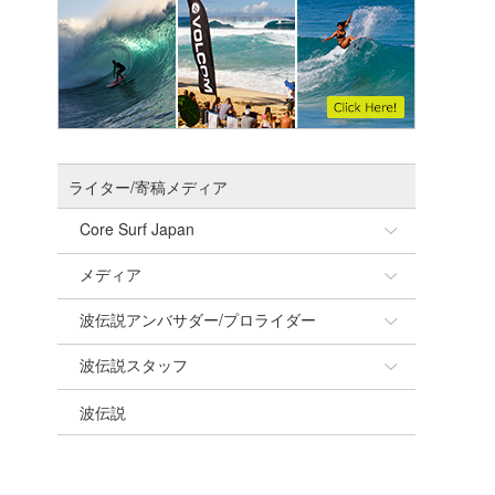
ライター/寄稿メディア
Core Surf Japan
メディア
Naoya Kimoto
波伝説アンバサダー/プロライダー
mitsuteru Kamio
SURFMEDIA
波伝説スタッフ
Yasunari Inoue
Colors MAGAZINE
福島寿実子
波伝説
Yoshiyuki Obata
WAVAL
中浦“JET”章
☆加藤
arukasvision
嵯峨明日香
+☆maki☆+