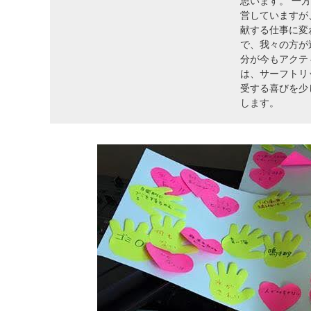
思います。 一
営していますが
献する仕事に変
で、我々の方が
分が今もアクテ
は、サーフトリ
受する喜びを少
します。