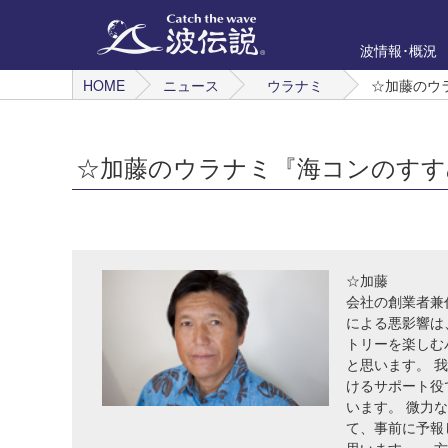
波情報･概況
HOME
ニュース
ウラナミ
☆加藤のウ
☆加藤のウラナミ『海コンのすす
☆加藤
会社の創業者兼
による悪影響は
トリーを楽しむ
と思います。 
けるサポート役
います。 微力
て、事前に予報