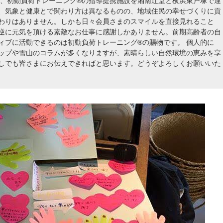
方、初動負荷トレーニング®の指導提携施設を湘南辻堂と横浜東戸塚で運
、気象と健康とで関わり方は異なるものの、地域住民の幸せづくりに貢
わりはありません。しかも日々会員さまのスマイルを直接見れること
逆に元気を頂ける素敵なお仕事に感謝しかありません。前期高齢者の自
ィブに活動できるのは初動負荷トレーニング®の賜物です。 個人的に
ップや雪山のコラムが多くなりますが、素晴らしい自然環境の恵みを享
しでも皆さまにお伝えできればと思います。どうぞよろしくお願いいた