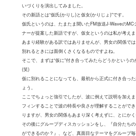
いづくりを演出してみました。
その新語とは“仮氏(かりし)と仮女(かりじょ)”です。
仮氏というのは、たまたま聞いたFM放送J-WaveのMCジョ
ナーが提案した新語ですが、仮女というのは私が考えま
あまり経験がある訳ではありませんが、男女の関係では
別れるときには面倒くさくなるものですよね。
そこで、まずは“仮に”付き合ってみたらどうかという
(笑)
仮に別れることになっても、最初から正式に付き合った
ょう。
ここでちょっと強引でしたが、波に例えて説明を加えま
フィンすることで波の特長や良さが理解することができます。サーフ
りますが、男女の関係もあまり深く考えずに、とにかく
その後にグループディスカッションをし、『自分たちの
ができるのか？』、など、真面目なテーマをグループ毎