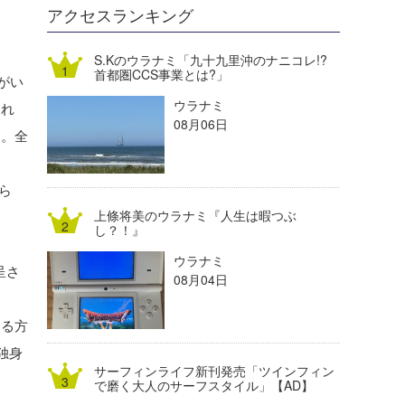
DELTA FORCE SURF
進士剛光
Aichan
アクセスランキング
CBA Films
田原啓江
chan-U
S.Kのウラナミ「九十九里沖のナニコレ!?
首都圏CCS事業とは?」
がい
熊谷素子
植村未来
ECE
ウラナミ
えれ
NOBUFUKU
G◎Da
08月06日
』。全
大野”MAR”修聖
H
ら
喜納海人
KID
上條将美のウラナミ『人生は暇つぶ
KOBU
し？！』
ウラナミ
KY
呈さ
08月04日
MIN
ゃる方
mitz
独身
サーフィンライフ新刊発売「ツインフィン
OYZ
で磨く大人のサーフスタイル」【AD】