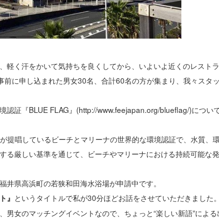
、軽く汗をかいて気持ちを良くしてから、いよいよ近くのレスト
。事前に申し込まれた男女30名、合計60名の方が集まり、我々スタ
LAG』(http://www.feejapan.org/blueflag/)につい
n.org/about/)が提唱しているビーチとマリーナの世界的な環境認証で、水質、
する厳しい基準を通じて、ビーチやマリーナにおける持続可能な
福井県高浜町の若狭和田海水浴場が申請中です。
というタイトルで私が30分ほどお話をさせていただきました
ト』
、男女のマッチングイベントなので、ちょっと“楽しい新語”による