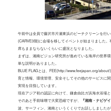
午前中は全員で藤沢市片瀬東浜のビーチクリーンを行い
(CARVE3階)に会場を移してイベントが始まりました
席もままならないくらいに盛況となりました。
まずは、湘南ビジョン研究所が進めている海岸の世界環境認証『BLUE F
単な説明がありました。
BLUE FLAGとは、FEE(http://www.feejapa
育と情報、環境管理、安全そしてその他のサービスに関
実現を目指しています。
現在アジア初の認証に向けて、鎌倉由比ガ浜海水浴場と
そのあと手前味噌で大変恐縮ですが、
『湘南・ナビゲイ
波、サーフィン、湘南というくくりでお話ししましたが