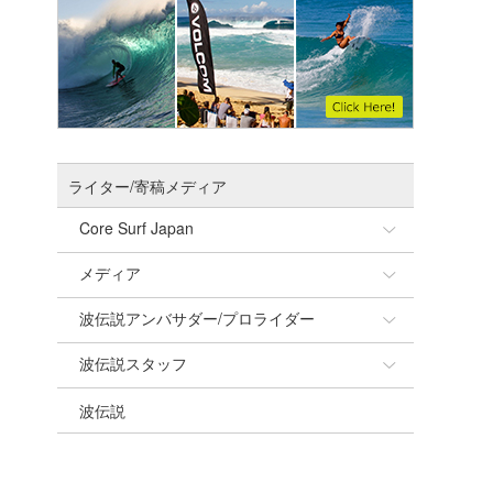
ライター/寄稿メディア
Core Surf Japan
メディア
Naoya Kimoto
波伝説アンバサダー/プロライダー
mitsuteru Kamio
SURFMEDIA
波伝説スタッフ
Yasunari Inoue
Colors MAGAZINE
福島寿実子
波伝説
Yoshiyuki Obata
WAVAL
中浦“JET”章
☆加藤
arukasvision
嵯峨明日香
+☆maki☆+