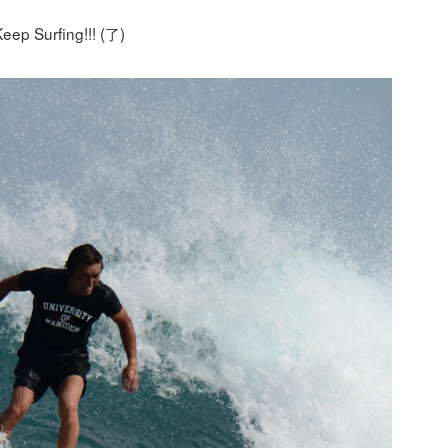
urfing!!! (了)