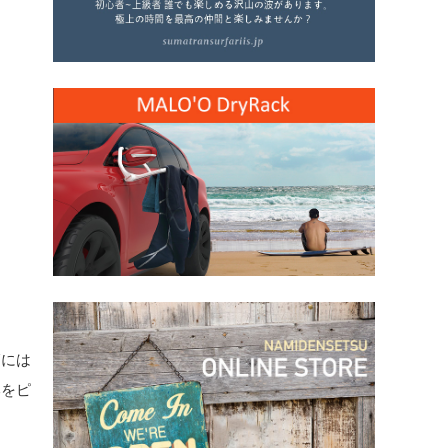
師には
本をピ