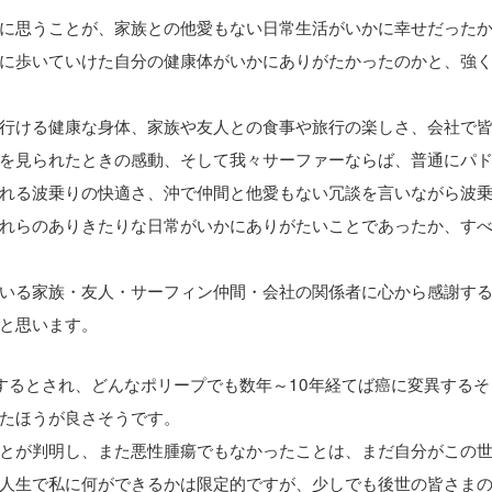
に思うことが、家族との他愛もない日常生活がいかに幸せだった
に歩いていけた自分の健康体がいかにありがたかったのかと、強
行ける健康な身体、家族や友人との食事や旅行の楽しさ、会社で
を見られたときの感動、そして我々サーファーならば、普通にパ
れる波乗りの快適さ、沖で仲間と他愛もない冗談を言いながら波
れらのありきたりな日常がいかにありがたいことであったか、す
いる家族・友人・サーフィン仲間・会社の関係者に心から感謝す
と思います。
癌化するとされ、どんなポリープでも数年～10年経てば癌に変異する
けたほうが良さそうです。
とが判明し、また悪性腫瘍でもなかったことは、まだ自分がこの
人生で私に何ができるかは限定的ですが、少しでも後世の皆さま