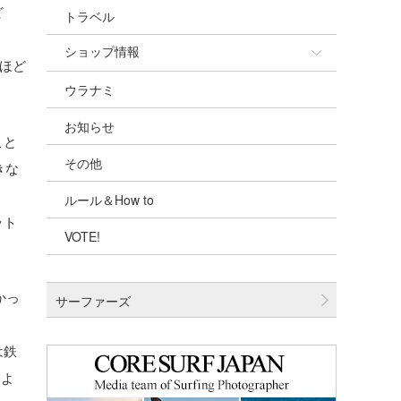
ど
トラベル
ショップ情報
れほど
ウラナミ
ショップ情報
お知らせ
湘南
こと
その他
千葉北
きな
ルール＆How to
伊豆
ット
VOTE!
千葉南
。
大阪
かっ
サーファーズ
四国
沖縄
は鉄
るよ