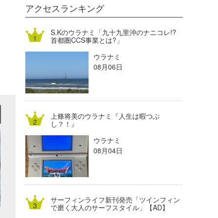
DELTA FORCE SURF
進士剛光
Aichan
アクセスランキング
CBA Films
田原啓江
chan-U
S.Kのウラナミ「九十九里沖のナニコレ!?
首都圏CCS事業とは?」
熊谷素子
植村未来
ECE
ウラナミ
NOBUFUKU
G◎Da
08月06日
大野”MAR”修聖
H
喜納海人
KID
上條将美のウラナミ『人生は暇つぶ
KOBU
し？！』
ウラナミ
KY
08月04日
MIN
mitz
サーフィンライフ新刊発売「ツインフィン
OYZ
で磨く大人のサーフスタイル」【AD】