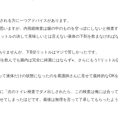
される方に一つアドバイスがあります。
思いますが、内視鏡検査は腸の中のものを空っぽにしないと検査
リットルの決して美味しいとは言えない液体の下剤を飲まなければ
ありませんが、下剤2リットルはマジで苦しかったです。
を飲んでも腸内は完全に綺麗にはならず※、さらにもう1リットル(
って液体だけの状態になったのを看護師さんに見せて最終的なOK
に「次のトイレ検査でダメ出しされたら、この検査は俺には合っ
せてしまったほどです。最後は無理を言って了承してもらったよ