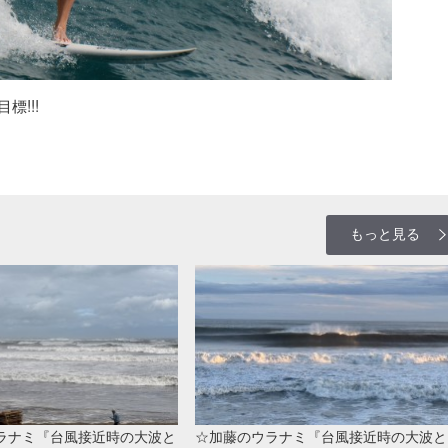
!!!
もっと見る
ラナミ『台風接近時の大波と
☆加藤のウラナミ『台風接近時の大波と