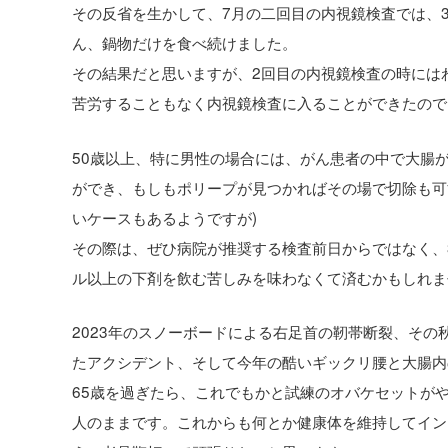
その反省を生かして、7月の二回目の内視鏡検査では、
ん、鍋物だけを食べ続けました。
その結果だと思いますが、2回目の内視鏡検査の時にはわ
苦労することもなく内視鏡検査に入ることができたのでし
50歳以上、特に男性の場合には、がん患者の中で大腸
ができ、もしもポリープが見つかればその場で切除も可
いケースもあるようですが)
その際は、ぜひ病院が推奨する検査前日からではなく、
ル以上の下剤を飲む苦しみを味わなくて済むかもしれま
2023年のスノーボードによる右足首の靭帯断裂、そ
たアクシデント、そして今年の酷いギックリ腰と大腸内
65歳を過ぎたら、これでもかと試練のオバケセットが
人のままです。これからも何とか健康体を維持してインドネ