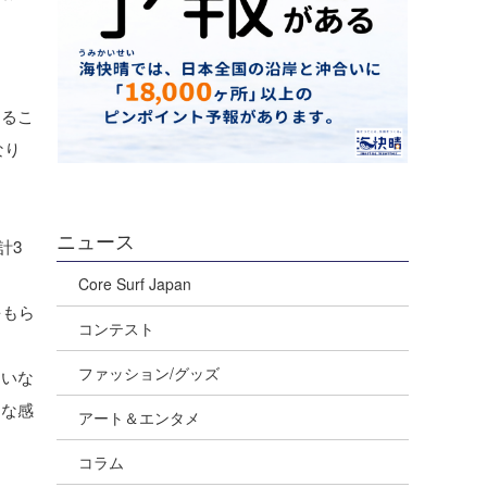
するこ
なり
ニュース
計3
Core Surf Japan
をもら
コンテスト
ファッション/グッズ
ていな
うな感
アート＆エンタメ
コラム