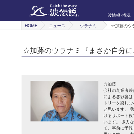
波情報･概況
HOME
ニュース
ウラナミ
☆加藤のウラ
☆加藤のウラナミ『まさか自分にポリ
☆加藤
会社の創業者兼
による悪影響は
トリーを楽しむ
と思います。 
けるサポート役
います。 微力
て、事前に予報