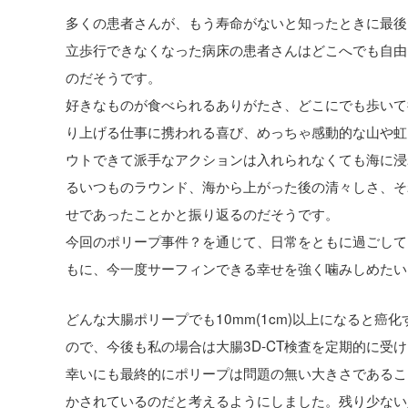
多くの患者さんが、もう寿命がないと知ったときに最後
立歩行できなくなった病床の患者さんはどこへでも自由
のだそうです。
好きなものが食べられるありがたさ、どこにでも歩いて
り上げる仕事に携われる喜び、めっちゃ感動的な山や虹
ウトできて派手なアクションは入れられなくても海に浸
るいつものラウンド、海から上がった後の清々しさ、そ
せであったことかと振り返るのだそうです。
今回のポリープ事件？を通じて、日常をともに過ごして
もに、今一度サーフィンできる幸せを強く噛みしめたい
どんな大腸ポリープでも10mm(1cm)以上になると
ので、今後も私の場合は大腸3D-CT検査を定期的に受
幸いにも最終的にポリープは問題の無い大きさであるこ
かされているのだと考えるようにしました。残り少ない