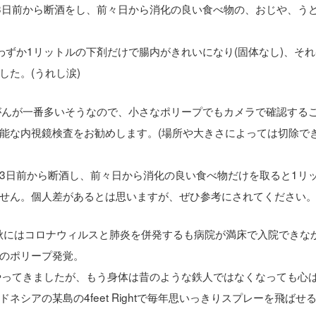
3日前から断酒をし、前々日から消化の良い食べ物の、おじや、う
ずか1リットルの下剤だけで腸内がきれいになり(固体なし)、そ
た。(うれし涙)
がんが一番多いそうなので、小さなポリープでもカメラで確認する
能な内視鏡検査をお勧めします。(場所や大きさによっては切除で
3日前から断酒し、前々日から消化の良い食べ物だけを取ると1リ
せん。個人差があるとは思いますが、ぜひ参考にされてください
の秋にはコロナウィルスと肺炎を併発するも病院が満床で入院できな
のポリープ発覚。
やってきましたが、もう身体は昔のような鉄人ではなくなっても心
シアの某島の4feet Rightで毎年思いっきりスプレーを飛ばせ