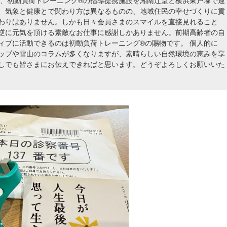
方、初動負荷トレーニング®の指導提携施設を湘南辻堂と横浜東戸塚で運
、気象と健康とで関わり方は異なるものの、地域住民の幸せづくりに貢
わりはありません。しかも日々会員さまのスマイルを直接見れること
逆に元気を頂ける素敵なお仕事に感謝しかありません。前期高齢者の自
ィブに活動できるのは初動負荷トレーニング®の賜物です。 個人的に
ップや雪山のコラムが多くなりますが、素晴らしい自然環境の恵みを享
しでも皆さまにお伝えできればと思います。どうぞよろしくお願いいた