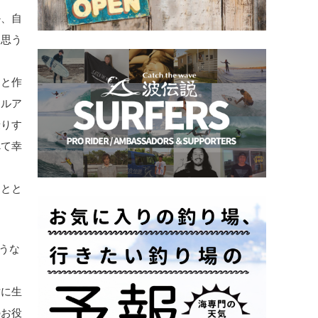
か、自
く思う
皆と作
ドルア
乗りす
べて幸
るとと
そうな
世に生
のお役