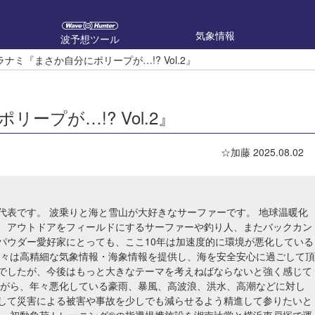
気象情報
波予想ツール
ナミ『まさか自分にポリープが…!? Vol.2』
ープが…!? Vol.2』
☆加藤
2025.08.02
代表です。 波乗りと海と雪山が大好きなサーファーです。 地球温暖化
、アウトドアをフィールドにするサーファーや釣り人、またバックカン
パウダー愛好家にとっても、ここ10年は加速度的に環境が悪化している
我々は高精細な気象情報・海象情報を提供し、海を安全安心に過ごして頂
でしたが、今後はもっと大きなテーマを考えねばならないと強く感じて
ながら、年々悪化している豪雨、暴風、高波浪、洪水、高潮などに対し
して災害による被害や事故を少しでも減らせるよう精進して参りたいと