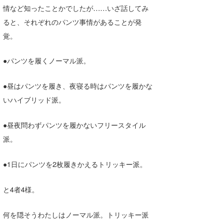
情など知ったことかでしたが……いざ話してみ
Core Surf Japan
ると、それぞれのパンツ事情があることが発
メディア
Naoya Kimoto
覚。
波伝説アンバサダー/プロライダー
mitsuteru Kamio
SURFMEDIA
●パンツを履くノーマル派。
波伝説スタッフ
Yasunari Inoue
Colors MAGAZINE
福島寿実子
●昼はパンツを履き、夜寝る時はパンツを履かな
Yoshiyuki Obata
WAVAL
中浦“JET”章
☆加藤
波伝説
いハイブリッド派。
arukasvision
嵯峨明日香
+☆maki☆+
●昼夜問わずパンツを履かないフリースタイル
DELTA FORCE SURF
進士剛光
Aichan
派。
CBA Films
田原啓江
chan-U
●1日にパンツを2枚履きかえるトリッキー派。
熊谷素子
植村未来
ECE
と4者4様。
NOBUFUKU
G◎Da
大野”MAR”修聖
H
何を隠そうわたしはノーマル派。トリッキー派