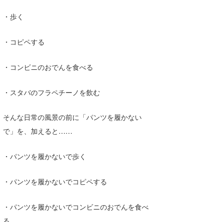
たっちー
・歩く
ハンマー
・コピペする
まっきー
・コンビニのおでんを食べる
三輪予報士
・スタバのフラペチーノを飲む
小川予報士
上田純子
そんな日常の風景の前に「パンツを履かない
で」を、加えると……
上條将美
・パンツを履かないで歩く
唐澤予報士
SancheZ
・パンツを履かないでコピペする
ゴン
・パンツを履かないでコンビニのおでんを食べ
米山予報士
る