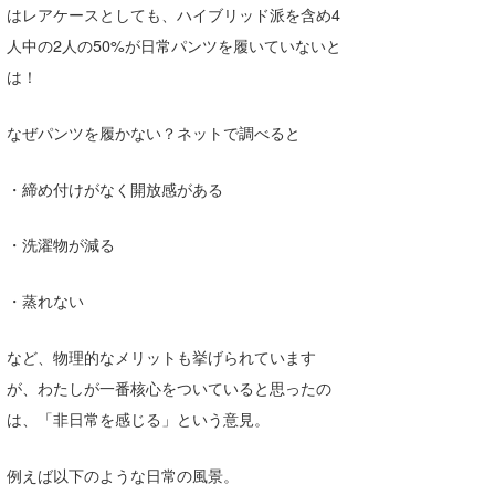
はレアケースとしても、ハイブリッド派を含め4
喜納海人
KID
人中の2人の50%が日常パンツを履いていないと
KOBU
は！
KY
なぜパンツを履かない？ネットで調べると
MIN
・締め付けがなく開放感がある
mitz
・洗濯物が減る
OYZ
S.K
・蒸れない
Soulman
など、物理的なメリットも挙げられています
が、わたしが一番核心をついていると思ったの
VAGY
は、「非日常を感じる」という意見。
waka☆=
例えば以下のような日常の風景。
YUKI☆