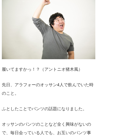
湘南
お知らせ
今月のプレゼント
千葉北
その他
伊豆
ルール＆How to
千葉南
VOTE!
大阪
サーファーズ
四国
履いてますかっ！？（アントニオ猪木風）
沖縄
先日、アラフォーのオッサン4人で飲んでいた時
のこと。
ふとしたことでパンツの話題になりました。
オッサンのパンツのことなど全く興味がないの
ライター/寄稿メディア
で、毎日会っている人でも、お互いのパンツ事