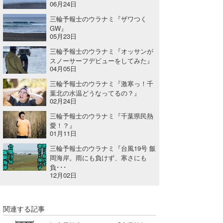
06月24日
三輪予報士のウラナミ『ザワつく
GW』
05月23日
三輪予報士のウラナミ『オッサンが
スノーサーフデビューをしてみた』
04月05日
三輪予報士のウラナミ『激寒っ！千
葉北の水温どうなってるの？』
02月24日
三輪予報士のウラナミ『千葉県民熱
愛！？』
01月11日
三輪予報士のウラナミ『台風19号 飯
岡海岸。雨にも負けず、寒さにも
負･･･
12月02日
関連する記事