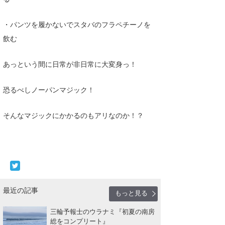
wanda
・パンツを履かないでスタバのフラペチーノを
予報士 hiro.
飲む
banpaku
あっという間に日常が非日常に大変身っ！
Mr.K
恐るべしノーパンマジック！
chappy
そんなマジックにかかるのもアリなのか！？
Romisea
最近の記事
もっと見る
三輪予報士のウラナミ『初夏の南房
総をコンプリート』