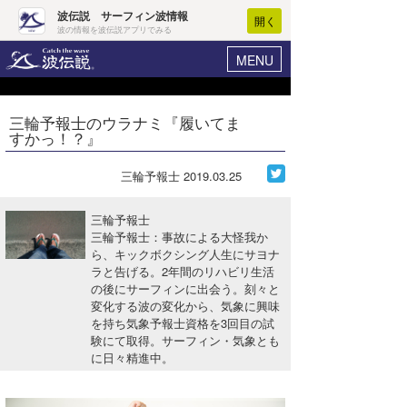
波伝説 サーフィン波情報
開く
波の情報を波伝説アプリでみる
MENU
ニュース
ヘルプ
マイホーム
三輪予報士のウラナミ『履いてま
Core Surf Japan
すかっ！？』
ログイン
コンテスト
新規会員登録
三輪予報士
2019.03.25
ファッション/グッズ
波情報･概況
三輪予報士
アート＆エンタメ
三輪予報士：事故による大怪我か
波予想ツール
WAVE HUNTER
ら、キックボクシング人生にサヨナ
ラと告げる。2年間のリハビリ生活
コラム
気象情報
の後にサーフィンに出会う。刻々と
変化する波の変化から、気象に興味
トラベル
ニュース
を持ち気象予報士資格を3回目の試
験にて取得。サーフィン・気象とも
ショップ情報
サーフィンエリアガイド
に日々精進中。
ショップ情報
ウラナミ
会員メニュー