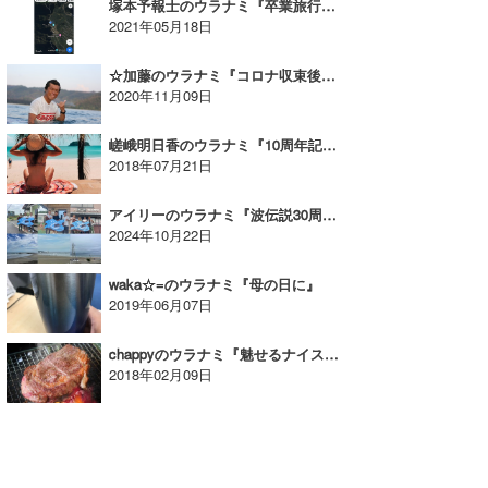
塚本予報士のウラナミ『卒業旅行③：ペルー・マチュピチュ編』
2021年05月18日
☆加藤のウラナミ『コロナ収束後のサーフトリップに思いを寄せる』
2020年11月09日
嵯峨明日香のウラナミ『10周年記念旅行！プーケット・後編』
2018年07月21日
アイリーのウラナミ『波伝説30周年 挨拶巡りin茨城』
2024年10月22日
waka☆=のウラナミ『母の日に』
2019年06月07日
chappyのウラナミ『魅せるナイスなアレを目指して〜お肉ダイエット！』
2018年02月09日