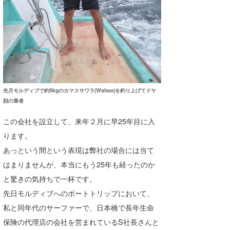
wanda
予報士 hiro.
banpaku
Mr.K
先月モルディブで約9kgのカマスサワラ(Wahoo)を釣り上げてドヤ
chappy
顔の筆者
この会社を設立して、来年２月に早25年目に入
Romisea
ります。
あっという間という表現は弊社の場合には当て
はまりませんが、本当にもう25年も経ったのか
と驚きの気持ちで一杯です。
先日モルディブへのボートトリップにおいて、
私と同年代のサーファーで、日本橋で長年生命
保険の代理店の会社を営まれているS社長さんと