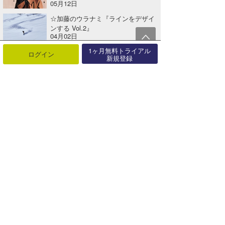
05月12日
☆加藤のウラナミ『ラインをデザイ
ンする Vol.2』
04月02日
1ヶ月無料トライアル
☆加藤のウラナミ『ラインをデザイ
ログイン
新規登録
ンする Vol.1』
04月01日
関連する記事
上條将美のウラナミ『今さらの韓流?!』
2018年08月02日
☆加藤のウラナミ『ラハイナから能登半島に心寄せて』
2024年01月28日
☆加藤のウラナミ『SURF GO GO.』
2016年08月20日
chan-Uのウラナミ『風邪が治れば』