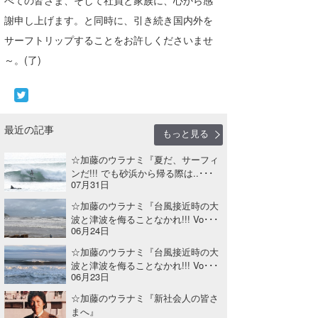
謝申し上げます。と同時に、引き続き国内外を
サーフトリップすることをお許しくださいませ
～。(了)
最近の記事
もっと見る
☆加藤のウラナミ『夏だ、サーフィ
ンだ!!! でも砂浜から帰る際は..･･･
07月31日
☆加藤のウラナミ『台風接近時の大
波と津波を侮ることなかれ!!! Vo･･･
06月24日
☆加藤のウラナミ『台風接近時の大
波と津波を侮ることなかれ!!! Vo･･･
06月23日
☆加藤のウラナミ『新社会人の皆さ
まへ』