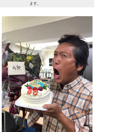
ます。
Core Surf Japan
メディア
Naoya Kimoto
波伝説アンバサダー/プロライダー
mitsuteru Kamio
SURFMEDIA
波伝説スタッフ
Yasunari Inoue
Colors MAGAZINE
福島寿実子
Yoshiyuki Obata
WAVAL
中浦“JET”章
☆加藤
波伝説
arukasvision
嵯峨明日香
+☆maki☆+
DELTA FORCE SURF
進士剛光
Aichan
CBA Films
田原啓江
chan-U
熊谷素子
植村未来
ECE
NOBUFUKU
G◎Da
大野”MAR”修聖
H