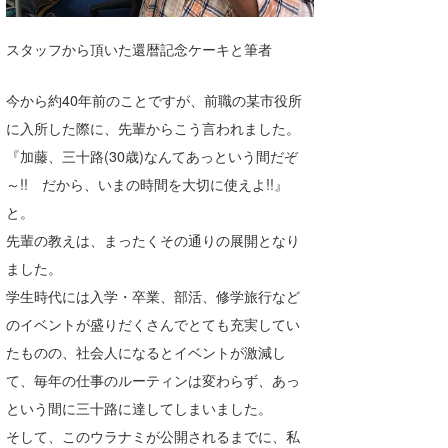
喜納海人
KID
スタッフから頂いた還暦記念ケーキと筆者
KOBU
今から約40年前のことですが、前職の某市役所
KY
に入所した際に、先輩からこう言われました。
MIN
『加藤、三十路(30歳)なんてあっという間だぞ
～!! だから、いまの時間を大切に使えよ!!』
mitz
と。
OYZ
先輩の教えは、まったくその通りの展開となり
ました。
S.K
学生時代には入学・卒業、部活、修学旅行など
Soulman
のイベントが盛りだくさんでとても充実してい
たものの、社会人になるとイベントが激減し
VAGY
て、毎年の仕事のルーティンは変わらず、あっ
waka☆=
という間に三十路に達してしまいました。
YUKI☆
そして、このウラナミが公開されるまでに、私