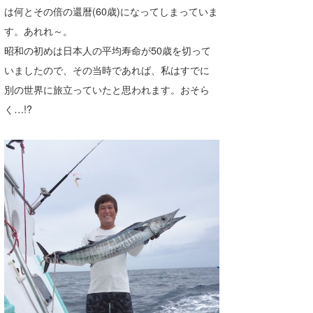
は何とその倍の還暦(60歳)になってしまっていま
たっちー
す。あれれ～。
ハンマー
昭和の初めは日本人の平均寿命が50歳を切って
いましたので、その当時であれば、私はすでに
まっきー
別の世界に旅立っていたと思われます。おそら
三輪予報士
く…!?
小川予報士
上田純子
上條将美
唐澤予報士
SancheZ
ゴン
米山予報士