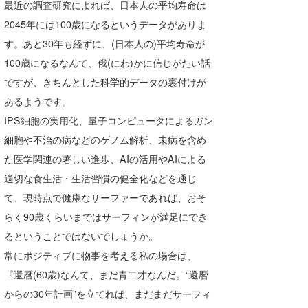
最近の調査研究によれば、日本人の平均寿命は
2045年には100歳になるというデータがありま
す。あと30年も経ずに、(日本人の)平均寿命が
100歳になるなんて、俄(にわ)かに信じがたい話
ですが、きちんとした科学的データの裏付けが
あるようです。
IPS細胞の実用化、量子コンピュータによるガン
細胞や不治の病などのゲノム解析、未病を含め
た医学関連の著しい進歩、AIの活用やAIによる
適切な食生活・生活習慣の健全化などを通じ
て、現時点で健康なサーファーであれば、おそ
らく90歳くらいまではサーフィンが満足にでき
るということではないでしょうか。
常にポジティブに物事を考える私の場合は、
『還暦(60歳)なんて、まだ青二才なんだ。“還暦
からの30年計画”を立てれば、まだまだサーフィ