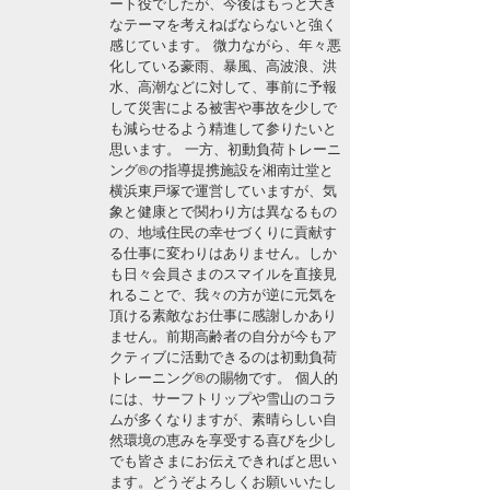
ート役でしたが、今後はもっと大き
湘南
お知らせ
なテーマを考えねばならないと強く
今月のプレゼント
感じています。 微力ながら、年々悪
千葉北
その他
化している豪雨、暴風、高波浪、洪
水、高潮などに対して、事前に予報
伊豆
して災害による被害や事故を少しで
ルール＆How to
も減らせるよう精進して参りたいと
思います。 一方、初動負荷トレーニ
千葉南
VOTE!
ング®の指導提携施設を湘南辻堂と
横浜東戸塚で運営していますが、気
大阪
象と健康とで関わり方は異なるもの
サーファーズ
の、地域住民の幸せづくりに貢献す
四国
る仕事に変わりはありません。しか
も日々会員さまのスマイルを直接見
沖縄
れることで、我々の方が逆に元気を
頂ける素敵なお仕事に感謝しかあり
ません。前期高齢者の自分が今もア
クティブに活動できるのは初動負荷
トレーニング®の賜物です。 個人的
には、サーフトリップや雪山のコラ
ムが多くなりますが、素晴らしい自
然環境の恵みを享受する喜びを少し
でも皆さまにお伝えできればと思い
ライター/寄稿メディア
ます。どうぞよろしくお願いいたし