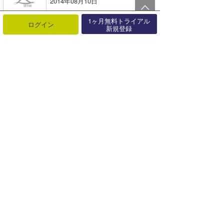
2014年08月10日
1ヶ月無料トライアル
米山予報士のウラナミ『キングダ○』
ログイン
新規登録
2015年10月30日
看板猫めぐり2「平砂浦trip編」｜まっきーのウラナミ
2021年12月21日