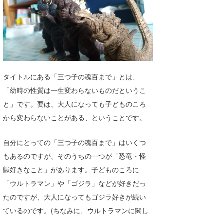
湘南
お知らせ
今月のプレゼント
千葉北
その他
伊豆
ルール＆How to
千葉南
VOTE!
タイトルにある「三つ子の魂百まで」とは、
大阪
「幼時の性質は一生変わらないものだというこ
サーファーズ
と」です。要は、大人になっても子どものころ
四国
から変わらないことがある、ということです。
沖縄
自分にとっての「三つ子の魂百まで」はいくつ
もあるのですが、そのうちの一つが「恐竜・怪
獣好きなこと」があります。子どものころに
「ウルトラマン」や「ゴジラ」などが好きだっ
たのですが、大人になってもゴジラ好きが続い
ているのです。(ちなみに、ウルトラマンに関し
ライター/寄稿メディア