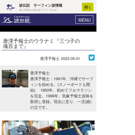
波伝説 サーフィン波情報
開く
波の情報を波伝説アプリでみる
MENU
ニュース
ヘルプ
マイホーム
唐澤予報士のウラナミ『三つ子の
Core Surf Japan
魂百まで』
ログイン
コンテスト
新規会員登録
唐澤予報士
2023.09.01
ファッション/グッズ
波情報･概況
唐澤予報士
アート＆エンタメ
唐澤予報士：1991年、沖縄でサーフ
波予想ツール
WAVE HUNTER
ィンを始める。(スノーボードも開
始) 1993年、初めてフルマラソン
コラム
気象情報
を完走。1999年、気象予報士資格を
取得し登録。現在に至り、一児(娘)
トラベル
ニュース
の父です。
ショップ情報
サーフィンエリアガイド
ショップ情報
ウラナミ
会員メニュー