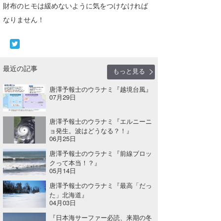
財布のヒモは緩めないように気をつけなければ
なりません！
最近の記事
もっと見る
唐澤予報士のウラナミ『越境台風』
07月29日
唐澤予報士のウラナミ『エルニーニ
ョ発生。波はどうなる？！』
06月25日
唐澤予報士のウラナミ『前線ブロッ
クって本当！？』
05月14日
唐澤予報士のウラナミ『最高「だっ
た」北海道』
04月03日
『日本海サーファー必読、来期の冬