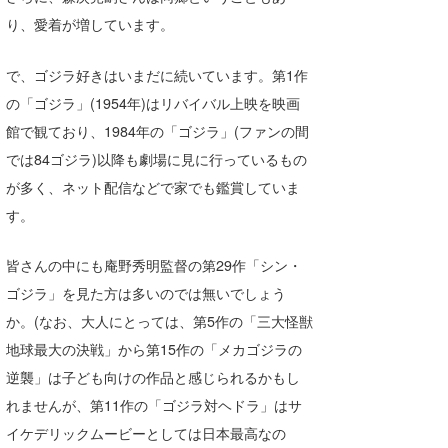
り、愛着が増しています。
喜納海人
KID
KOBU
で、ゴジラ好きはいまだに続いています。第1作
の「ゴジラ」(1954年)はリバイバル上映を映画
KY
館で観ており、1984年の「ゴジラ」(ファンの間
MIN
では84ゴジラ)以降も劇場に見に行っているもの
が多く、ネット配信などで家でも鑑賞していま
mitz
す。
OYZ
皆さんの中にも庵野秀明監督の第29作「シン・
S.K
ゴジラ」を見た方は多いのでは無いでしょう
Soulman
か。(なお、大人にとっては、第5作の「三大怪獣
地球最大の決戦」から第15作の「メカゴジラの
VAGY
逆襲」は子ども向けの作品と感じられるかもし
waka☆=
れませんが、第11作の「ゴジラ対ヘドラ」はサ
イケデリックムービーとしては日本最高なの
YUKI☆