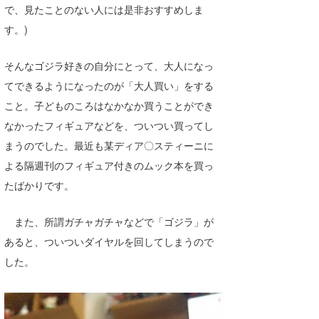
で、見たことのない人には是非おすすめしま
たっちー
す。)
ハンマー
そんなゴジラ好きの自分にとって、大人になっ
まっきー
てできるようになったのが「大人買い」をする
こと。子どものころはなかなか買うことができ
三輪予報士
なかったフィギュアなどを、ついつい買ってし
小川予報士
まうのでした。最近も某ディア〇スティーニに
よる隔週刊のフィギュア付きのムック本を買っ
上田純子
たばかりです。
上條将美
また、所謂ガチャガチャなどで「ゴジラ」が
唐澤予報士
あると、ついついダイヤルを回してしまうので
SancheZ
した。
ゴン
米山予報士