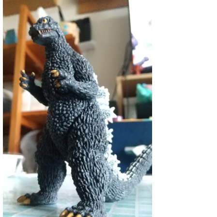
wanda
予報士 hiro.
banpaku
Mr.K
chappy
Romisea