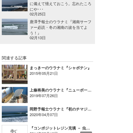
に備えて憶えておこう。忘れたころ
にや･･･
02月25日
唐澤予報士のウラナミ『湘南サーフ
ァー必読・冬の湘南の波を当てよ
う！』
02月13日
関連する記事
まっきーのウラナミ『シャボテン』
2015年05月21日
上條将美のウラナミ『ニューボード ゲット!!』
2019年07月26日
岡野予報士ウラナミ『初のチマジャ①』
2020年04月07日
『コンポジットレジン充填 － 虫歯治療』たっちーのウラナミ