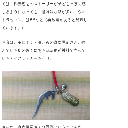
ては、勧善懲悪のストーリーが子どもっぽく感
Core Surf Japan
じるようになっても、意味深な話が多い「ウル
メディア
Naoya Kimoto
トラセブン」はBSなどで再放送があると見直し
ています。)
波伝説アンバサダー/プロライダー
mitsuteru Kamio
SURFMEDIA
波伝説スタッフ
Yasunari Inoue
Colors MAGAZINE
福島寿実子
写真は、モロボシ・ダン役の森次晃嗣さんが住
んでいる所の近くにある鵠沼稲荷神社で売って
Yoshiyuki Obata
WAVAL
中浦“JET”章
☆加藤
波伝説
いるアイスラッガーお守り。
arukasvision
嵯峨明日香
+☆maki☆+
DELTA FORCE SURF
進士剛光
Aichan
CBA Films
田原啓江
chan-U
熊谷素子
植村未来
ECE
NOBUFUKU
G◎Da
大野”MAR”修聖
H
さらに、森次晃嗣さんは同郷ということもあ