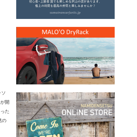
ラソ
ンが開
なった
然の
ま