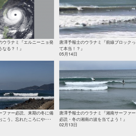
のウラナミ『エルニーニョ発
唐澤予報士のウラナミ『前線ブロックっ
うなる？！』
て本当！？』
05月14日
ーファー必読、来期の冬に備
唐澤予報士のウラナミ『湘南サーファー
おこう。忘れたころにや･･･
必読・冬の湘南の波を当てよう！』
02月13日