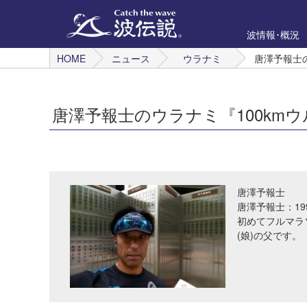
波情報･概況
HOME
ニュース
ウラナミ
唐澤予報士
唐澤予報士のウラナミ『100km
唐澤予報士
唐澤予報士：19
初めてフルマラ
(娘)の父です。