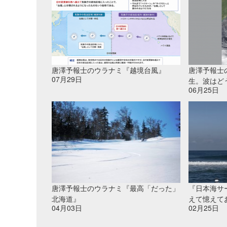
唐澤予報士のウラナミ『越境台風』
唐澤予報士
07月29日
生。波はど
06月25日
唐澤予報士のウラナミ『最高「だった」
『日本海サ
北海道』
えて憶えて
04月03日
02月25日