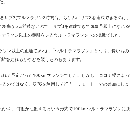
た。
るサブ3(フルマラソン2時間台。ちなみにサブ3を達成できるのは
合格率が5％前後などので、サブ3を達成できて気象予報士になれる
 およびフルマラソン以上の距離を走るウルトラマラソンへの挑戦でした。
ルマラソン以上の距離であれば「ウルトラマラソン」となり、長いもの
の距離を走れるかなどを競うものもあります。
れる予定だった100kmマラソンでした。しかし、コロナ禍によっ
走るのではなく、GPSを利用して行う「リモート」での参加にしま
沿いを、何度か往復するという形式で100kmウルトラマラソンに