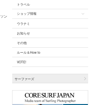
トラベル
ショップ情報
ラソン
ウラナミ
ショップ情報
お知らせ
湘南
その他
千葉北
ルール＆How to
伊豆
VOTE!
千葉南
大阪
サーファーズ
四国
沖縄