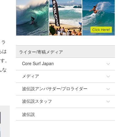
トラ
ちは
ライター/寄稿メディア
ます。
Core Surf Japan
んな
メディア
Naoya Kimoto
波伝説アンバサダー/プロライダー
mitsuteru Kamio
SURFMEDIA
波伝説スタッフ
Yasunari Inoue
Colors MAGAZINE
福島寿実子
波伝説
Yoshiyuki Obata
WAVAL
中浦“JET”章
☆加藤
arukasvision
嵯峨明日香
+☆maki☆+