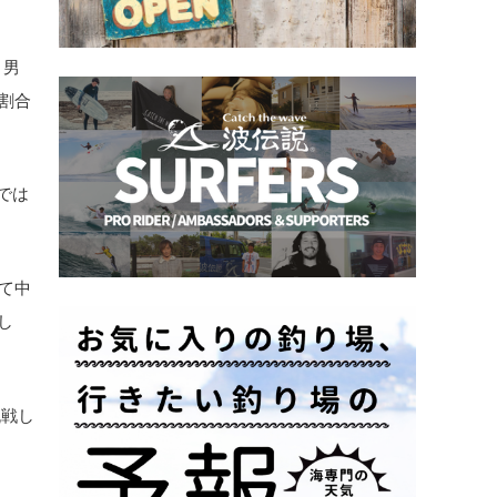
、男
割合
では
て中
し
挑戦し