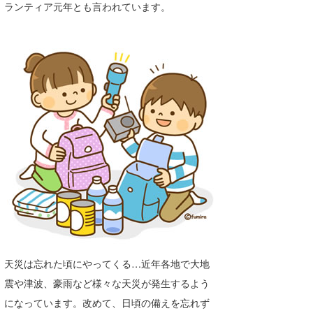
ランティア元年とも言われています。
たっちー
ハンマー
まっきー
三輪予報士
小川予報士
上田純子
上條将美
唐澤予報士
SancheZ
天災は忘れた頃にやってくる…近年各地で大地
ゴン
震や津波、豪雨など様々な天災が発生するよう
になっています。改めて、日頃の備えを忘れず
米山予報士