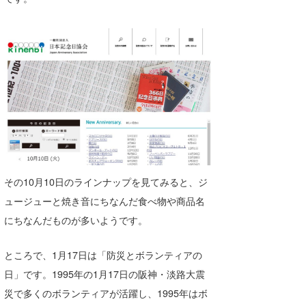
喜納海人
KID
KOBU
KY
MIN
mitz
OYZ
その10月10日のラインナップを見てみると、ジ
S.K
ュージューと焼き音にちなんだ食べ物や商品名
Soulman
にちなんだものが多いようです。
VAGY
ところで、1月17日は「防災とボランティアの
waka☆=
日」です。1995年の1月17日の阪神・淡路大震
災で多くのボランティアが活躍し、1995年はボ
YUKI☆