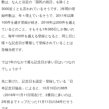
数は、なんと法定の「国民の祝日」を除くと
Core Surf Japan
3000近くとも言われているそうです。)年間の登
メディア
録件数は、年々増えているそうで、2011年以降
Naoya Kimoto
100件を越す登録が続き、2016年は200件を越え
波伝説アンバサダー/プロライダー
mitsuteru Kamio
SURFMEDIA
ているとのこと。そもそも1年365日しか無いの
波伝説スタッフ
Yasunari Inoue
Colors MAGAZINE
福島寿実子
に、毎年100件を越える登録となると、同じ日に
様々な記念日が重複して登録されていることは
Yoshiyuki Obata
WAVAL
中浦“JET”章
☆加藤
波伝説
至極当然です。
arukasvision
嵯峨明日香
+☆maki☆+
では1年のなかで最も記念日が多い日はいつなの
DELTA FORCE SURF
進士剛光
Aichan
でしょうか？
CBA Films
田原啓江
chan-U
先に挙げた、記念日を認定・登録している「日
熊谷素子
植村未来
ECE
本記念日協会」によると、10月10日の38件
（2016年11月11日現在)で、2番目に多いのは、
NOBUFUKU
G◎Da
2年前までトップだった11月11日の34件だそう
大野”MAR”修聖
H
です。