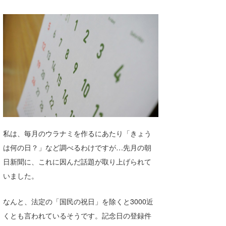
湘南
お知らせ
今月のプレゼント
千葉北
その他
伊豆
ルール＆How to
千葉南
VOTE!
大阪
サーファーズ
四国
沖縄
私は、毎月のウラナミを作るにあたり「きょう
は何の日？」など調べるわけですが…先月の朝
日新聞に、これに因んだ話題が取り上げられて
いました。
なんと、法定の「国民の祝日」を除くと3000近
くとも言われているそうです。記念日の登録件
ライター/寄稿メディア