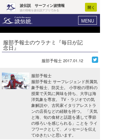
波伝説 サーフィン波情報
開く
波の情報を波伝説アプリでみる
MENU
ニュース
ヘルプ
マイホーム
服部予報士のウラナミ『毎日が記
Core Surf Japan
念日』
ログイン
コンテスト
新規会員登録
服部予報士
2017.01.12
ファッション/グッズ
波情報･概況
服部予報士
アート＆エンタメ
服部予報士 サーフレジェンド所属気
波予想ツール
WAVE HUNTER
象予報士、防災士。 小学校の理科の
授業で天気に興味を持ち、大学は海
コラム
気象情報
洋気象を専攻。 TV・ラジオでの気
象解説や、古民家イタリアレストラ
トラベル
ニュース
ンの店長などの経験を持つ。 「天気
と海、旬の食材と話題を通して季節
ショップ情報
サーフィンエリアガイド
の移ろいを感じられる」ことを ライ
フワークとして、メッセージを伝え
ショップ情報
ウラナミ
会員メニュー
てゆきたいと思います。