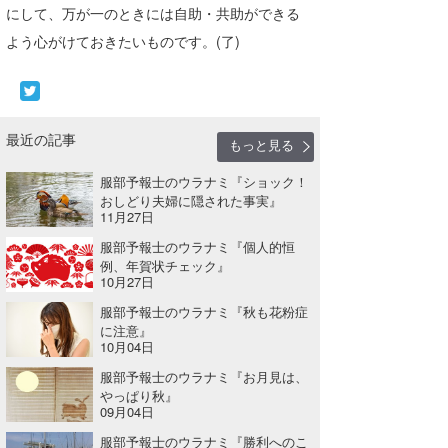
にして、万が一のときには自助・共助ができる
wanda
よう心がけておきたいものです。(了)
予報士 hiro.
banpaku
最近の記事
もっと見る
Mr.K
服部予報士のウラナミ『ショック！
chappy
おしどり夫婦に隠された事実』
11月27日
Romisea
服部予報士のウラナミ『個人的恒
例、年賀状チェック』
10月27日
服部予報士のウラナミ『秋も花粉症
に注意』
10月04日
服部予報士のウラナミ『お月見は、
やっぱり秋』
09月04日
服部予報士のウラナミ『勝利へのこ