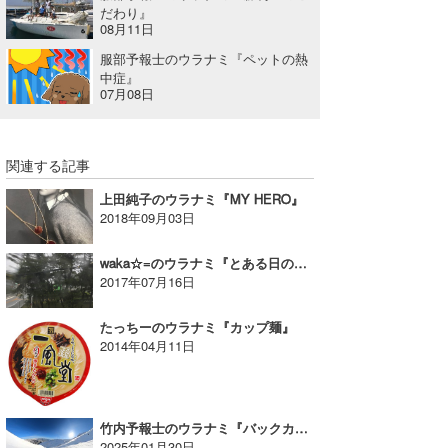
だわり』
08月11日
服部予報士のウラナミ『ペットの熱
中症』
07月08日
関連する記事
上田純子のウラナミ『MY HERO』
2018年09月03日
waka☆=のウラナミ『とある日の波チェック。』
2017年07月16日
たっちーのウラナミ『カップ麺』
2014年04月11日
竹内予報士のウラナミ『バックカントリーシーズンイン』
2025年01月30日