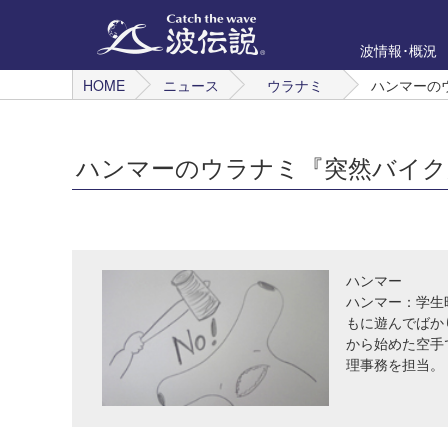
波情報･概況
HOME
ニュース
ウラナミ
ハンマーの
ハンマーのウラナミ『突然バイク
ハンマー
ハンマー：学生
もに遊んでばか
から始めた空手
理事務を担当。