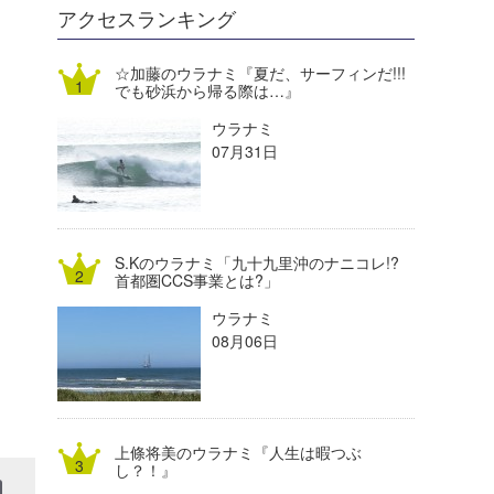
DELTA FORCE SURF
進士剛光
Aichan
アクセスランキング
CBA Films
田原啓江
chan-U
☆加藤のウラナミ『夏だ、サーフィンだ!!!
でも砂浜から帰る際は…』
熊谷素子
植村未来
ECE
ウラナミ
NOBUFUKU
G◎Da
07月31日
大野”MAR”修聖
H
喜納海人
KID
S.Kのウラナミ「九十九里沖のナニコレ!?
KOBU
首都圏CCS事業とは?」
ウラナミ
KY
08月06日
MIN
mitz
上條将美のウラナミ『人生は暇つぶ
OYZ
し？！』