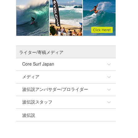
ライター/寄稿メディア
Core Surf Japan
メディア
Naoya Kimoto
波伝説アンバサダー/プロライダー
mitsuteru Kamio
SURFMEDIA
波伝説スタッフ
Yasunari Inoue
Colors MAGAZINE
福島寿実子
波伝説
Yoshiyuki Obata
WAVAL
中浦“JET”章
☆加藤
arukasvision
嵯峨明日香
+☆maki☆+