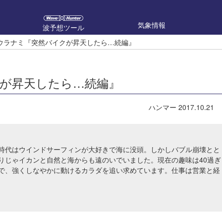
気象情報
波予想ツール
ウラナミ『突然バイクが昇天したら…続編』
が昇天したら…続編』
ハンマー
2017.10.21
時代はウインドサーフィンが大好きで海に没頭。しかしバブル崩壊とと
りじゃイカンと自然と海からも遠のいでいました。現在の趣味は40過ぎ
で、強くしなやかに動けるカラダを追い求めています。仕事は営業と経