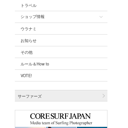
トラベル
ショップ情報
ウラナミ
ショップ情報
お知らせ
湘南
その他
千葉北
ルール＆How to
伊豆
VOTE!
千葉南
大阪
サーファーズ
四国
沖縄