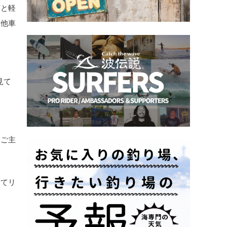
度と軽
、他車
見て
とご主
めてリ