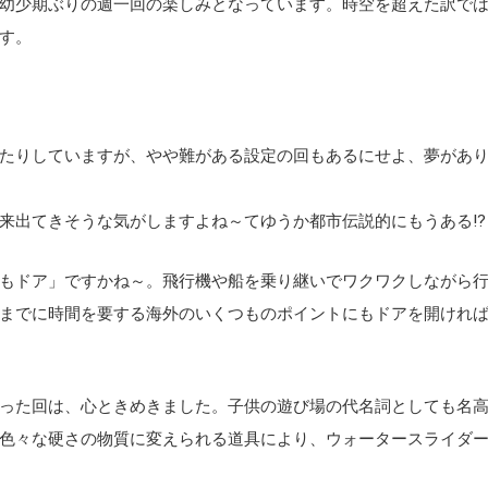
幼少期ぶりの週一回の楽しみとなっています。時空を超えた訳で
す。
たりしていますが、やや難がある設定の回もあるにせよ、夢があ
来出てきそうな気がしますよね～てゆうか都市伝説的にもうある⁉
もドア」ですかね～。飛行機や船を乗り継いでワクワクしながら
までに時間を要する海外のいくつものポイントにもドアを開ければ
った回は、心ときめきました。子供の遊び場の代名詞としても名
色々な硬さの物質に変えられる道具により、ウォータースライダ