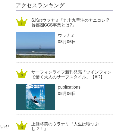
DELTA FORCE SURF
進士剛光
Aichan
アクセスランキング
CBA Films
田原啓江
chan-U
S.Kのウラナミ「九十九里沖のナニコレ!?
首都圏CCS事業とは?」
熊谷素子
植村未来
ECE
ウラナミ
NOBUFUKU
G◎Da
08月06日
大野”MAR”修聖
H
喜納海人
KID
サーフィンライフ新刊発売「ツインフィン
KOBU
で磨く大人のサーフスタイル」【AD】
publications
KY
08月06日
MIN
mitz
上條将美のウラナミ『人生は暇つぶ
まいヤ
OYZ
し？！』