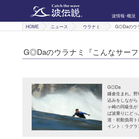
波情報･概況
HOME
ニュース
ウラナミ
G◎Daの
G◎Daのウラナミ『こんなサー
G◎Da
鎌倉生まれ。野
込みをしながら
ヶ崎の同級生が
ば波乗りにどっ
道・初動負荷ト
イント：ラグラ