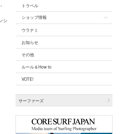
…。
トラベル
ショップ情報
ンシ
ウラナミ
ショップ情報
お知らせ
湘南
その他
千葉北
ルール＆How to
伊豆
VOTE!
千葉南
大阪
サーファーズ
四国
沖縄