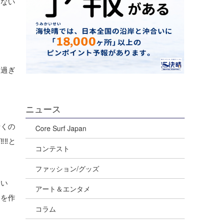
はない
り過ぎ
ニュース
行くの
Core Surf Japan
‼‼と
コンテスト
ファッション/グッズ
高い
アート＆エンタメ
ーを作
コラム