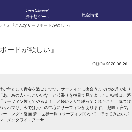
気象情報
波予想ツール
ウラナミ『こんなサーフボードが欲しい』
フボードが欲しい』
G◎Da
2020.08.20
球少年として青春を過ごしつつ、サーフィンに出会うまでは砂浜で走り
「あ、あの人かっこいいな」と波乗りを横目で見てました。転機は、茅
「サーフィン教えてやるよ！」と軽いノリで誘ってくれたこと。気づけ
ぷりハマり、今では人生の中心にサーフィンがあります。 趣味：合気
レーニング・漫画 夢：世界一周（サーフィン問わず） 行ってみたいポ
ン・メンタワイ・ヌーサ