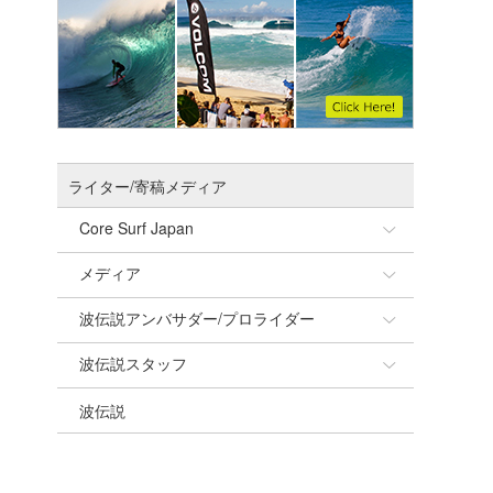
ライター/寄稿メディア
Core Surf Japan
メディア
Naoya Kimoto
波伝説アンバサダー/プロライダー
mitsuteru Kamio
SURFMEDIA
波伝説スタッフ
Yasunari Inoue
Colors MAGAZINE
福島寿実子
波伝説
Yoshiyuki Obata
WAVAL
中浦“JET”章
☆加藤
arukasvision
嵯峨明日香
+☆maki☆+