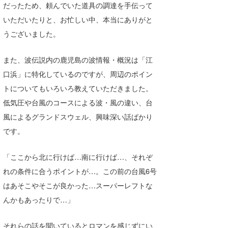
だったため、頼んでいた道具の調達を手伝って
たっちー
いただいたりと、お忙しい中、本当にありがと
うございました。
ハンマー
まっきー
また、波伝説内の鹿児島の波情報・概況は「江
口浜」に特化しているのですが、周辺のポイン
三輪予報士
トについてもいろいろ教えていただきました。
小川予報士
低気圧や台風のコースによる波・風の違い、台
風によるグランドスウェル、興味深い話ばかり
上田純子
です。
上條将美
「ここから北に行けば…南に行けば…、それぞ
唐澤予報士
れの条件に合うポイントが…。この前の台風6号
SancheZ
はあそこやそこが良かった…スーパーレフトな
んかもあったりで…」
ゴン
米山予報士
それらの話を聞いているとロマンを感じずにい