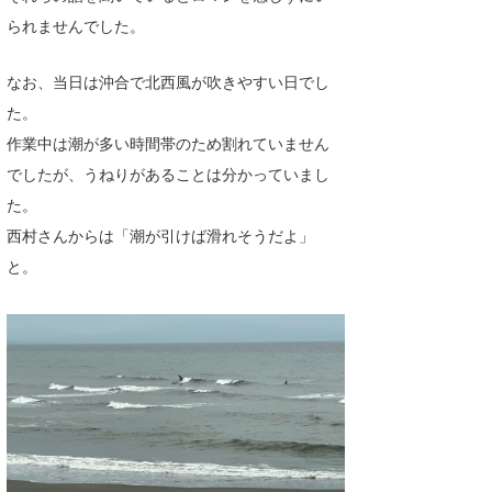
られませんでした。
wanda
予報士 hiro.
なお、当日は沖合で北西風が吹きやすい日でし
た。
banpaku
作業中は潮が多い時間帯のため割れていません
Mr.K
でしたが、うねりがあることは分かっていまし
た。
chappy
西村さんからは「潮が引けば滑れそうだよ」
Romisea
と。