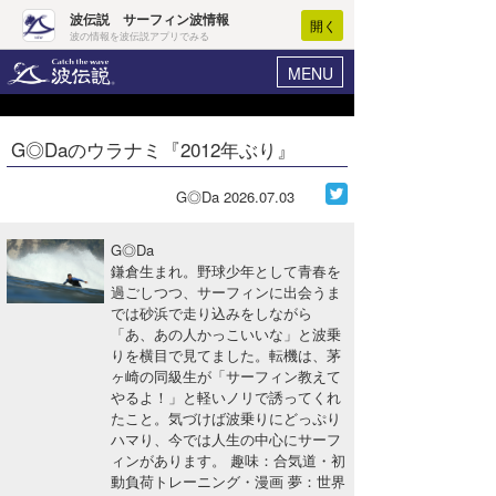
波伝説 サーフィン波情報
開く
波の情報を波伝説アプリでみる
MENU
ニュース
ヘルプ
マイホーム
G◎Daのウラナミ『2012年ぶり』
Core Surf Japan
ログイン
コンテスト
G◎Da
2026.07.03
新規会員登録
ファッション/グッズ
G◎Da
波情報･概況
鎌倉生まれ。野球少年として青春を
アート＆エンタメ
過ごしつつ、サーフィンに出会うま
波予想ツール
WAVE HUNTER
では砂浜で走り込みをしながら
コラム
「あ、あの人かっこいいな」と波乗
気象情報
りを横目で見てました。転機は、茅
ヶ崎の同級生が「サーフィン教えて
トラベル
ニュース
やるよ！」と軽いノリで誘ってくれ
たこと。気づけば波乗りにどっぷり
ショップ情報
サーフィンエリアガイド
ハマり、今では人生の中心にサーフ
ィンがあります。 趣味：合気道・初
ショップ情報
ウラナミ
会員メニュー
動負荷トレーニング・漫画 夢：世界