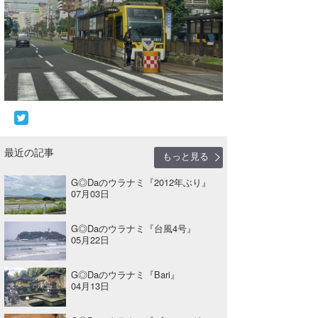
最近の記事
もっと見る
G◎Daのウラナミ『2012年ぶり』
07月03日
G◎Daのウラナミ『台風4号』
05月22日
G◎Daのウラナミ『Bari』
04月13日