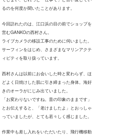
喜納海人
KID
るのを何度か聞いたことがあります。
KOBU
今回訪れたのは、江口浜の目の前でショップを
営むGANKOの西村さん。
KY
ライブカメラの移設工事のために伺いました。
MIN
サーフィンをはじめ、さまざまなマリンアクテ
ィビティを取り扱っています。
mitz
OYZ
西村さんは以前にお会いした時と変わらず、ほ
どよく日焼けした肌に引き締まった身体。海好
S.K
きのオーラがにじみ出ていました。
Soulman
「お変わりないですね。昔の印象のままです」
とお伝えすると、「老けましたよ」とおっしゃ
VAGY
っていましたが、とても若々しく感じました。
waka☆=
作業中も差し入れをいただいたり、飛行機移動
YUKI☆