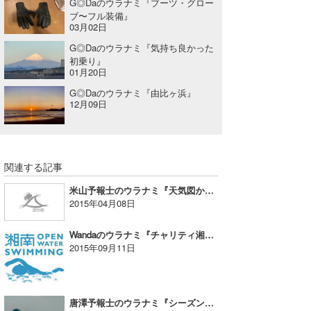
G◎Daのウラナミ『ブーツ・グロー
ブ〜フル装備』
03月02日
G◎Daのウラナミ『気持ち良かった
初乗り』
01月20日
G◎Daのウラナミ『由比ヶ浜』
12月09日
関連する記事
米山予報士のウラナミ『天気図から波向を知る』
2015年04月08日
Wandaのウラナミ『チャリティ湘南OWS2015』
2015年09月11日
唐澤予報士のウラナミ『シーズン一発目から大当たり！』