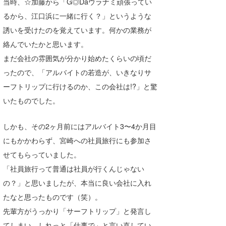
当時、☆加藤から「G◎Daウラナミ頑張ってい
Core Surf Japan
るから、江口浜に一緒に行く？」というような
誘いを受けたのを覚えています。何かの業務が
メディア
Naoya Kimoto
絡んでいたかと思います。
波伝説アンバサダー/プロライダー
mitsuteru Kamio
SURFMEDIA
まだ会社の雰囲気が分かり始めたくらいの頃だ
ったので、「アルバイトの若造が、いきなりサ
波伝説スタッフ
Yasunari Inoue
Colors MAGAZINE
福島寿実子
ーフトリップに行けるのか、この会社は!?」と驚
Yoshiyuki Obata
WAVAL
中浦“JET”章
☆加藤
波伝説
いたものでした。
arukasvision
嵯峨明日香
+☆maki☆+
しかも、その2ヶ月前にはアルバイト3〜4か月目
DELTA FORCE SURF
進士剛光
Aichan
にもかかわらず、宮崎への社員旅行にも参加さ
せてもらっていました。
CBA Films
田原啓江
chan-U
「社員旅行って普通は社員が行くんじゃない
熊谷素子
植村未来
ECE
の？」と思いましたが、本当に良い会社に入れ
たなと思ったものです（笑）。
NOBUFUKU
G◎Da
先輩方がうっかり「サーフトリップ」と発言し
大野”MAR”修聖
H
てしまい、しれっと「仕事で」と言い直してい