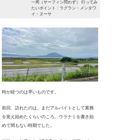
一周（サーフィン問わず） 行ってみ
湘南
お知らせ
今月のプレゼント
たいポイント：ラグラン・メンタワ
イ・ヌーサ
千葉北
その他
伊豆
ルール＆How to
千葉南
VOTE!
大阪
サーファーズ
四国
沖縄
時が経つのは早いものです。
前回、訪れたのは、まだアルバイトとして業務
を覚え始めたくらいのころ。ウラナミを書き始
めて間もない時期でした。
ライター/寄稿メディア