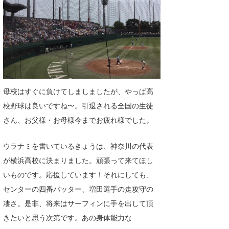
たっちー
ハンマー
まっきー
三輪予報士
母校はすぐに負けてしましましたが、やっぱ高
小川予報士
校野球は良いですね〜。引退される全国の生徒
上田純子
さん、お父様・お母様今までお疲れ様でした。
上條将美
ウラナミを書いているきょうは、神奈川の代表
が横浜高校に決まりました。頑張って来てほし
唐澤予報士
いものです。応援しています！それにしても、
SancheZ
センターの四番バッター、増田選手の走攻守の
凄さ。是非、将来はサーフィンに手を出して頂
ゴン
きたいと思う次第です。あの身体能力な
米山予報士