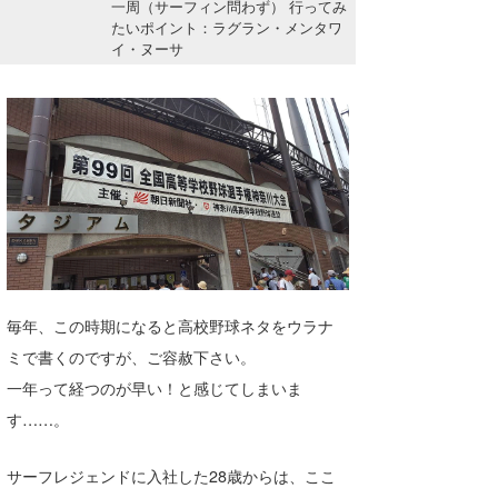
一周（サーフィン問わず） 行ってみ
湘南
お知らせ
今月のプレゼント
たいポイント：ラグラン・メンタワ
イ・ヌーサ
千葉北
その他
伊豆
ルール＆How to
千葉南
VOTE!
大阪
サーファーズ
四国
沖縄
毎年、この時期になると高校野球ネタをウラナ
ミで書くのですが、ご容赦下さい。
一年って経つのが早い！と感じてしまいま
す……。
サーフレジェンドに入社した28歳からは、ここ
ライター/寄稿メディア