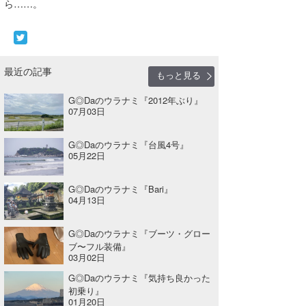
ら……。
wanda
予報士 hiro.
最近の記事
もっと見る
banpaku
G◎Daのウラナミ『2012年ぶり』
Mr.K
07月03日
chappy
G◎Daのウラナミ『台風4号』
05月22日
Romisea
G◎Daのウラナミ『Bari』
04月13日
G◎Daのウラナミ『ブーツ・グロー
ブ〜フル装備』
03月02日
G◎Daのウラナミ『気持ち良かった
初乗り』
01月20日