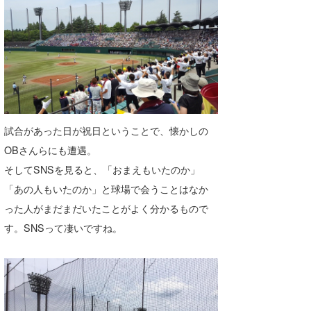
喜納海人
KID
KOBU
KY
MIN
試合があった日が祝日ということで、懐かしの
mitz
OBさんらにも遭遇。
OYZ
そしてSNSを見ると、「おまえもいたのか」
S.K
「あの人もいたのか」と球場で会うことはなか
った人がまだまだいたことがよく分かるもので
Soulman
す。SNSって凄いですね。
VAGY
waka☆=
YUKI☆