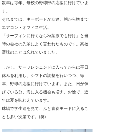
数年は毎年、母校の野球部の応援に行けていま
Core Surf Japan
す。
メディア
Naoya Kimoto
それまでは、キーボードが友達、朝から晩まで
エアコン・オフィス生活。
波伝説アンバサダー/プロライダー
mitsuteru Kamio
SURFMEDIA
「サーフィンに行くなら秋葉原でも行け」と当
波伝説スタッフ
Yasunari Inoue
Colors MAGAZINE
福島寿実子
時の会社の先輩によく言われたものです。高校
野球のことは忘れていました。
Yoshiyuki Obata
WAVAL
中浦“JET”章
☆加藤
波伝説
しかし、サーフレジェンドに入ってからは平日
arukasvision
嵯峨明日香
+☆maki☆+
休みを利用し、シフトの調整を行いつつ、毎
DELTA FORCE SURF
進士剛光
Aichan
年、野球の応援に行けています。また、日が伸
CBA Films
田原啓江
chan-U
びている分、海に入る機会も増え、お陰で、近
年は夏を味わえています。
熊谷素子
植村未来
ECE
球場で学生達を見て、ふと青春モードに入るこ
NOBUFUKU
G◎Da
とも多い次第です。(笑)
大野”MAR”修聖
H