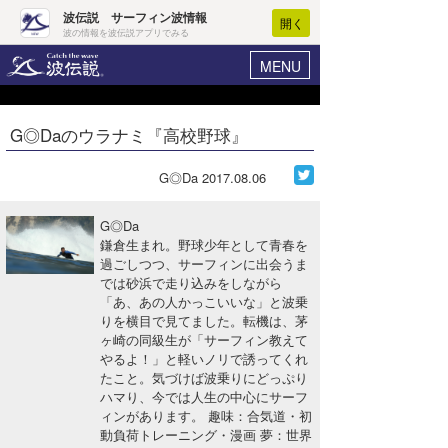
波伝説 サーフィン波情報
開く
波の情報を波伝説アプリでみる
MENU
ニュース
ヘルプ
マイホーム
G◎Daのウラナミ『高校野球』
Core Surf Japan
ログイン
コンテスト
G◎Da
2017.08.06
新規会員登録
ファッション/グッズ
G◎Da
波情報･概況
鎌倉生まれ。野球少年として青春を
アート＆エンタメ
過ごしつつ、サーフィンに出会うま
波予想ツール
WAVE HUNTER
では砂浜で走り込みをしながら
コラム
「あ、あの人かっこいいな」と波乗
気象情報
りを横目で見てました。転機は、茅
ヶ崎の同級生が「サーフィン教えて
トラベル
ニュース
やるよ！」と軽いノリで誘ってくれ
たこと。気づけば波乗りにどっぷり
ショップ情報
サーフィンエリアガイド
ハマり、今では人生の中心にサーフ
ィンがあります。 趣味：合気道・初
ショップ情報
ウラナミ
会員メニュー
動負荷トレーニング・漫画 夢：世界