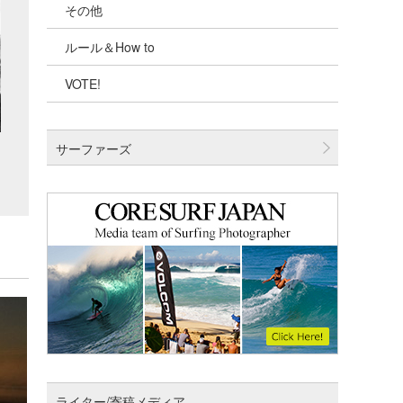
その他
千葉北
ルール＆How to
伊豆
VOTE!
千葉南
大阪
サーファーズ
四国
沖縄
ライター/寄稿メディア