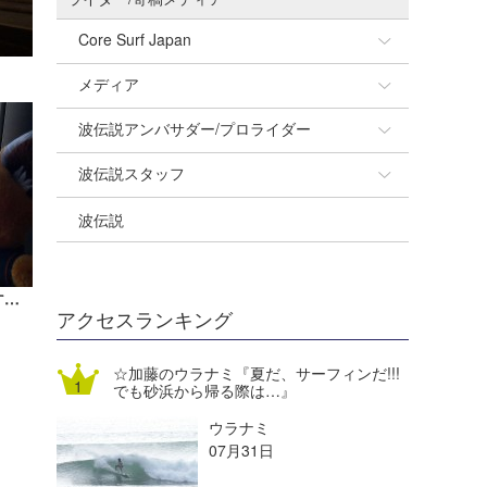
Core Surf Japan
メディア
Naoya Kimoto
波伝説アンバサダー/プロライダー
mitsuteru Kamio
SURFMEDIA
波伝説スタッフ
Yasunari Inoue
Colors MAGAZINE
福島寿実子
波伝説
Yoshiyuki Obata
WAVAL
中浦“JET”章
☆加藤
arukasvision
嵯峨明日香
+☆maki☆+
JET STAR就航！変わりゆく島で暮らすように旅をする｜まっきーのウラナミ
DELTA FORCE SURF
進士剛光
Aichan
アクセスランキング
CBA Films
田原啓江
chan-U
☆加藤のウラナミ『夏だ、サーフィンだ!!!
でも砂浜から帰る際は…』
熊谷素子
植村未来
ECE
ウラナミ
NOBUFUKU
G◎Da
07月31日