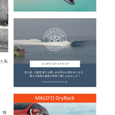
いた私
、独