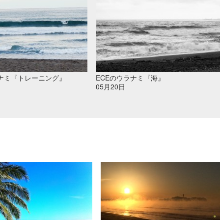
ラナミ『トレーニング』
ECEのウラナミ『海』
05月20日