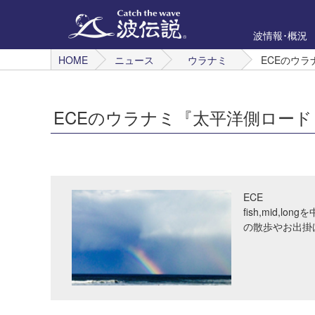
波情報･概況
HOME
ニュース
ウラナミ
ECEのウ
ECEのウラナミ『太平洋側ロー
ECE
fish,mid,
の散歩やお出掛