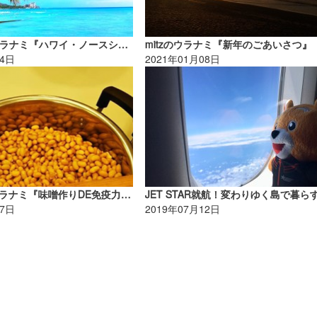
上條将美のウラナミ『ハワイ・ノースショアシーズン』
mitzのウラナミ『新年のごあいさつ』
14日
2021年01月08日
waka☆=のウラナミ『味噌作りDE免疫力UP!!』
17日
2019年07月12日