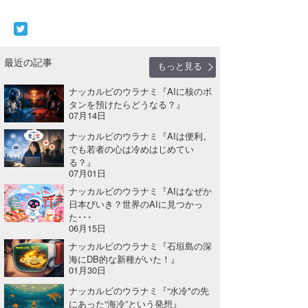
最近の記事
もっと見る
ナッカルビのウラナミ『AIに核のボ
タンを預けたらどうなる？』
07月14日
ナッカルビのウラナミ『AIは便利。
でも若者の心は冷めはじめてい
る？』
07月01日
ナッカルビのウラナミ『AIはなぜか
日本びいき？世界のAIに見つかっ
た･･･
06月15日
ナッカルビのウラナミ『石垣島の深
海にDB的な新種がいた！』
01月30日
ナッカルビのウラナミ『“水冷"の先
にあった“海冷”という発想』