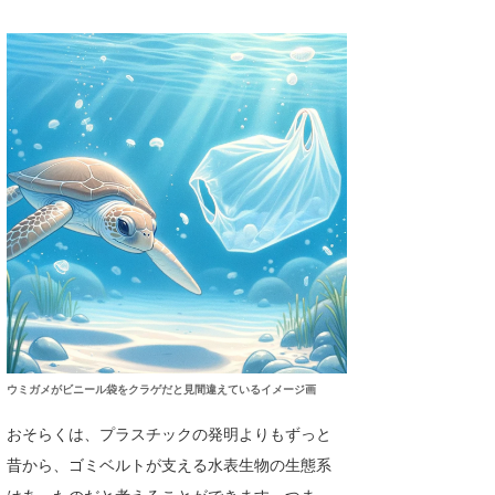
たっちー
ハンマー
まっきー
三輪予報士
小川予報士
上田純子
上條将美
唐澤予報士
ウミガメがビニール袋をクラゲだと見間違えているイメージ画
SancheZ
おそらくは、プラスチックの発明よりもずっと
ゴン
昔から、ゴミベルトが支える水表生物の生態系
米山予報士