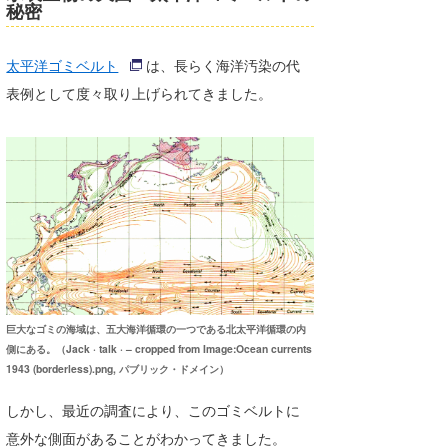
秘密
Core Surf Japan
メディア
Naoya Kimoto
太平洋ゴミベルト
は、長らく海洋汚染の代
表例として度々取り上げられてきました。
波伝説アンバサダー/プロライダー
mitsuteru Kamio
SURFMEDIA
波伝説スタッフ
Yasunari Inoue
Colors MAGAZINE
福島寿実子
Yoshiyuki Obata
WAVAL
中浦“JET”章
☆加藤
波伝説
arukasvision
嵯峨明日香
+☆maki☆+
DELTA FORCE SURF
進士剛光
Aichan
CBA Films
田原啓江
chan-U
巨大なゴミの海域は、五大海洋循環の一つである北太平洋循環の内
熊谷素子
植村未来
ECE
側にある。（Jack · talk · – cropped from Image:Ocean currents
1943 (borderless).png, パブリック・ドメイン）
NOBUFUKU
G◎Da
しかし、最近の調査により、このゴミベルトに
大野”MAR”修聖
H
意外な側面があることがわかってきました。