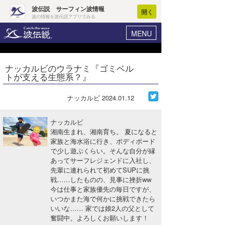
波伝説 サーフィン波情報
開く
波の情報を波伝説アプリでみる
MENU
ニュース
ヘルプ
マイホーム
ナッカルビのウラナミ『ゴミベル
Core Surf Japan
トが支える生態系？』
ログイン
コンテスト
新規会員登録
ナッカルビ
2024.01.12
ファッション/グッズ
波情報･概況
ナッカルビ
アート＆エンタメ
湘南生まれ、湘南育ち。 夏になると
波予想ツール
WAVE HUNTER
家族と海水浴に行き、ボディボード
で少し遊ぶくらい。そんな自分が縁
コラム
気象情報
あってサーフレジェンドに入社し、
先輩に連れられて初めてSUPに挑
トラベル
ニュース
戦……したものの、見事に挫折ww
今は仕事と家族優先の毎日ですが、
ショップ情報
サーフィンエリアガイド
いつかまた海で何かに挑戦できたら
いいな…… 家では娘2人の父として
ショップ情報
ウラナミ
会員メニュー
奮闘中。よろしくお願いします！