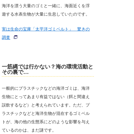
海洋を漂う大量のゴミと一緒に、海面近くを浮
喜納海人
KID
遊する水表生物が大量に生息していたのです。
KOBU
実は生命の宝庫「太平洋ゴミベルト」 驚きの
KY
調査
MIN
mitz
一筋縄では行かない？海の環境活動と
OYZ
その裏で…
S.K
一般的にプラスチックなどの海洋ゴミは、海洋
Soulman
生物にとってあまり有益ではない（餌と間違え
誤飲するなど）と考えられています。ただ、プ
VAGY
ラスチックなどと海洋生物が混在するゴミベル
waka☆=
トが、海の他の生態系にどのような影響を与え
ているのかは、まだ謎です。
YUKI☆