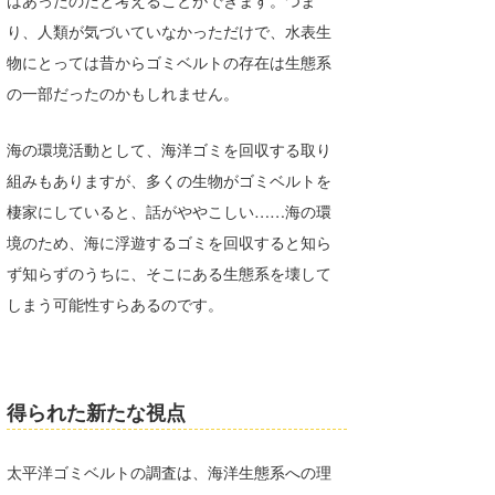
はあったのだと考えることができます。つま
り、人類が気づいていなかっただけで、水表生
wanda
物にとっては昔からゴミベルトの存在は生態系
予報士 hiro.
の一部だったのかもしれません。
banpaku
海の環境活動として、海洋ゴミを回収する取り
Mr.K
組みもありますが、多くの生物がゴミベルトを
棲家にしていると、話がややこしい……海の環
chappy
境のため、海に浮遊するゴミを回収すると知ら
Romisea
ず知らずのうちに、そこにある生態系を壊して
しまう可能性すらあるのです。
得られた新たな視点
太平洋ゴミベルトの調査は、海洋生態系への理