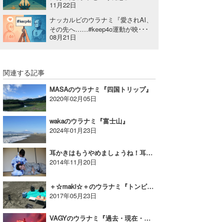
11月22日
ナッカルビのウラナミ『愛されAI、
その先へ……#keep4o運動が映･･･
08月21日
関連する記事
MASAのウラナミ『四国トリップ』
2020年02月05日
wakaのウラナミ『富士山』
2024年01月23日
耳かきはもうやめましょうね！耳寄りな耳のお話｜MINのウラナミVol.271
2014年11月20日
＋☆maki☆＋のウラナミ『トンビに注意』
2017年05月23日
VAGYのウラナミ『過去・現在・未来』