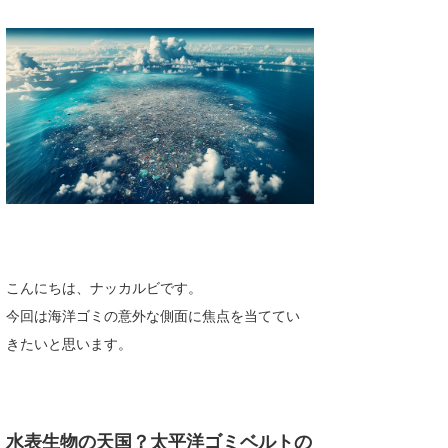
湘南
お知らせ
今月のプレゼント
千葉北
その他
伊豆
ルール＆How to
千葉南
VOTE!
大阪
サーファーズ
四国
沖縄
こんにちは、ナッカルビです。
今回は海洋ゴミの意外な側面に焦点を当ててい
きたいと思います。
ライター/寄稿メディア
水表生物の天国？太平洋ゴミベルトの