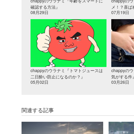
chappyのウラナミ『年齢をスマートに
chappy
確認する方法』
メ！？喜ば
08月29日
07月19日
chappyのウラナミ『トマトジュースは
chappy
二日酔い防止になるのか？』
気がする件
05月02日
03月26日
関連する記事