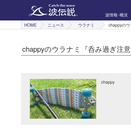
波情報･概況
HOME
ニュース
ウラナミ
chappy
chappyのウラナミ『呑み過ぎ
chappy