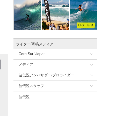
ライター/寄稿メディア
Core Surf Japan
メディア
Naoya Kimoto
波伝説アンバサダー/プロライダー
mitsuteru Kamio
SURFMEDIA
波伝説スタッフ
Yasunari Inoue
Colors MAGAZINE
福島寿実子
波伝説
Yoshiyuki Obata
WAVAL
中浦“JET”章
☆加藤
arukasvision
嵯峨明日香
+☆maki☆+