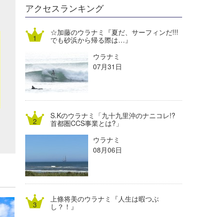
DELTA FORCE SURF
進士剛光
Aichan
アクセスランキング
CBA Films
田原啓江
chan-U
☆加藤のウラナミ『夏だ、サーフィンだ!!!
でも砂浜から帰る際は…』
熊谷素子
植村未来
ECE
ウラナミ
NOBUFUKU
G◎Da
07月31日
大野”MAR”修聖
H
喜納海人
KID
S.Kのウラナミ「九十九里沖のナニコレ!?
KOBU
首都圏CCS事業とは?」
ウラナミ
KY
08月06日
MIN
mitz
上條将美のウラナミ『人生は暇つぶ
OYZ
し？！』