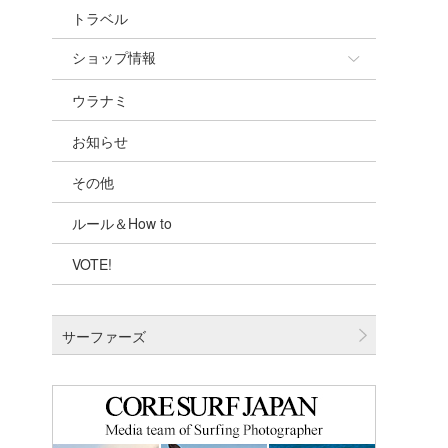
トラベル
ショップ情報
ウラナミ
ショップ情報
お知らせ
湘南
その他
千葉北
ルール＆How to
伊豆
VOTE!
千葉南
大阪
サーファーズ
四国
沖縄