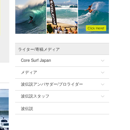
ライター/寄稿メディア
Core Surf Japan
メディア
Naoya Kimoto
波伝説アンバサダー/プロライダー
mitsuteru Kamio
SURFMEDIA
波伝説スタッフ
Yasunari Inoue
Colors MAGAZINE
福島寿実子
波伝説
Yoshiyuki Obata
WAVAL
中浦“JET”章
☆加藤
arukasvision
嵯峨明日香
+☆maki☆+