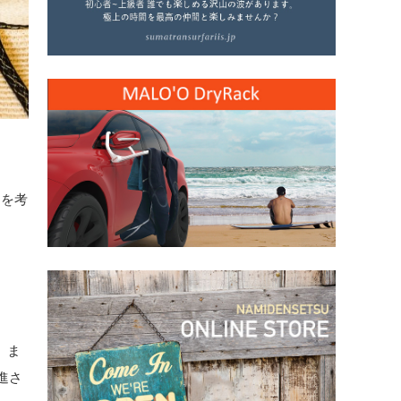
」を考
、ま
進さ