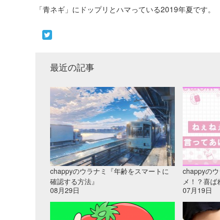
「青ネギ」にドップリとハマっている2019年夏です。
最近の記事
chappyのウラナミ『年齢をスマートに
chappy
確認する方法』
メ！？喜ば
08月29日
07月19日