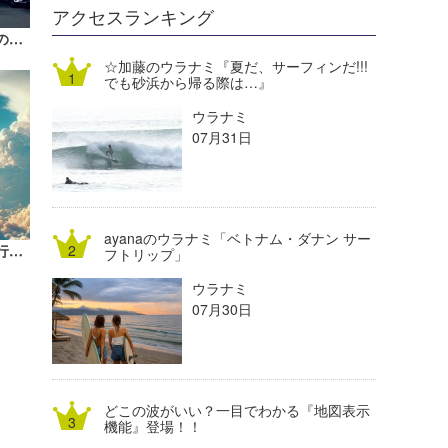
DELTA FORCE SURF
進士剛光
Aichan
アクセスランキング
サーフィンバブルはあったのか？最新のレジャー白書で実情を見てみた｜MINのウラナミVol.355
CBA Films
田原啓江
chan-U
☆加藤のウラナミ『夏だ、サーフィンだ!!!
でも砂浜から帰る際は…』
熊谷素子
植村未来
ECE
ウラナミ
NOBUFUKU
G◎Da
07月31日
大野”MAR”修聖
H
喜納海人
KID
ayanaのウラナミ「ベトナム・ダナン サー
米山予報士のウラナミ『フィリピン旅行①』
KOBU
フトリップ」
ウラナミ
KY
07月30日
MIN
mitz
どこの波がいい？一目でわかる『地図表示
OYZ
機能』登場！！