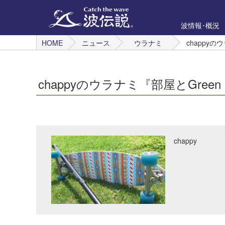
波情報･概況
HOME
ニュース
ウラナミ
chappyの
chappyのウラナミ『部屋とGreen 
chappy