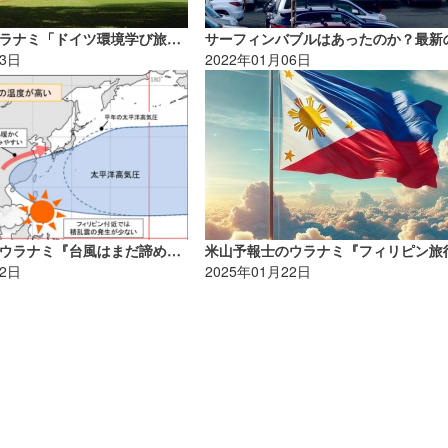
きよひろのウラナミ「ドイツ環境学び旅④」NPO≠ボランティア！
13日
2022年01月06日
米山予報士のウラナミ『台風はまだ諦めずに！』
12日
2025年01月22日