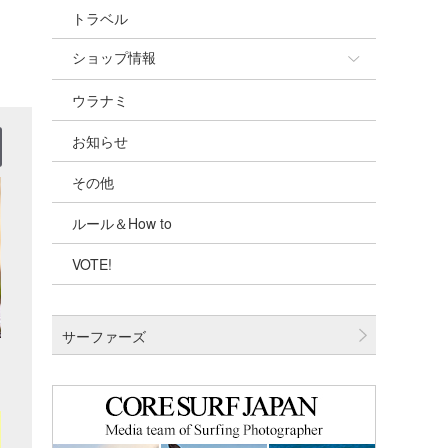
トラベル
ショップ情報
ウラナミ
ショップ情報
お知らせ
湘南
その他
千葉北
ルール＆How to
伊豆
VOTE!
千葉南
大阪
サーファーズ
四国
沖縄