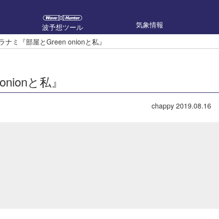
気象情報
波予想ツール
ウラナミ『部屋とGreen onionと私』
onionと私』
chappy
2019.08.16