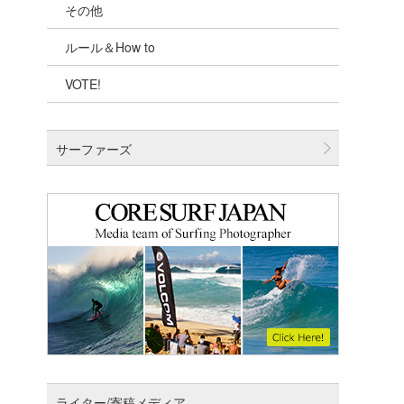
その他
千葉北
ルール＆How to
伊豆
VOTE!
千葉南
大阪
サーファーズ
四国
沖縄
ライター/寄稿メディア