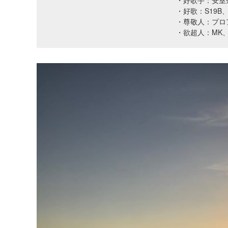
・好歌手：安室
・好歌：S19B、Sa
・尊敬人：プロ
・欲超人：MK、K