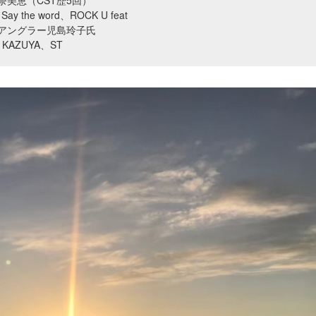
奈美恵（CST歴5回）
y the word、ROCK U feat
アングラー児島玲子氏
AZUYA、ST