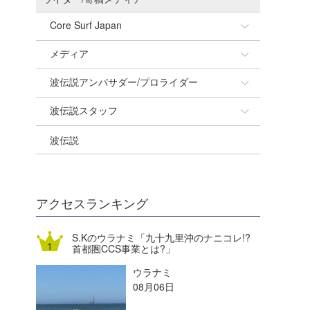
Core Surf Japan
メディア
Naoya Kimoto
波伝説アンバサダー/プロライダー
mitsuteru Kamio
SURFMEDIA
波伝説スタッフ
Yasunari Inoue
Colors MAGAZINE
福島寿実子
波伝説
Yoshiyuki Obata
WAVAL
中浦“JET”章
☆加藤
arukasvision
嵯峨明日香
+☆maki☆+
DELTA FORCE SURF
進士剛光
Aichan
アクセスランキング
CBA Films
田原啓江
chan-U
S.Kのウラナミ「九十九里沖のナニコレ!?
首都圏CCS事業とは?」
熊谷素子
植村未来
ECE
ウラナミ
NOBUFUKU
G◎Da
08月06日