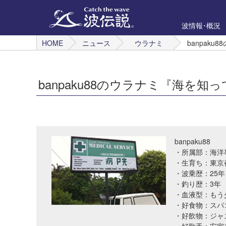
波情報･概況
HOME
ニュース
ウラナミ
banpak
banpaku88のウラナミ『海を
banpaku88
・所属部：海洋
・生育ち：東京
・波乗歴：25年
・釣り歴：3年
・血液型：もう
・好食物：スパゴ
・好飲物：ジャ