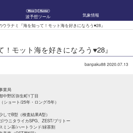
気象情報
波予想ツール
u88のウラナミ『海を知って！モット海を好きになろう♥28』
知って！モット海を好きになろう♥28』
banpaku88
2020.07.13
事業局
都中野区弥生町1丁目
（ショート/25年・ロング/5年）
少しでB型（検査結果A型）
/ウニタライカSPG、ZEST/ブリトー
スミン茶/ハートランド/緑茶割