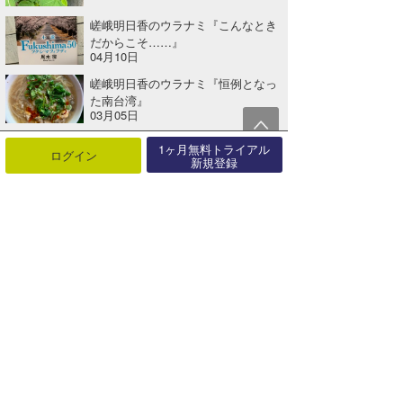
嵯峨明日香のウラナミ『こんなとき
だからこそ……』
04月10日
嵯峨明日香のウラナミ『恒例となっ
た南台湾』
03月05日
1ヶ月無料トライアル
ログイン
新規登録
関連する記事
☆加藤のコラム『韓国WAVE PARKリポートVol.2』
2024年09月29日
フリーペ・トリード（BRA）とカリッサ・ムーア（HAW）がWSL-CT開幕戦を制す。
2015年03月14日
QS6000 Paul Mitchell Neon Supergirl Proがスタート
2017年07月29日
洋之介メモリアルカップ葉山2016 BIG WAVEコンテスト
2016年05月18日