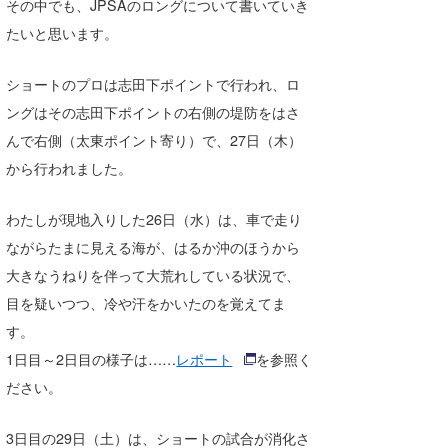
その中でも、JPSAのロングについて書いていき
Core Surf Japan
たいと思います。
メディア
Naoya Kimoto
ショートのプロは志田下ポイントで行われ、ロ
波伝説アンバサダー/プロライダー
mitsuteru Kamio
SURFMEDIA
ングはその志田下ポイントの右側の堤防をはさ
んで右側（太東ポイント寄り）で、27日（木）
波伝説スタッフ
Yasunari Inoue
Colors MAGAZINE
福島寿実子
から行われました。
Yoshiyuki Obata
WAVAL
中浦“JET”章
☆加藤
波伝説
わたしが現地入りした26日（水）は、車で走り
arukasvision
嵯峨明日香
+☆maki☆+
ながらたまに見える海が、はるか沖のほうから
DELTA FORCE SURF
進士剛光
Aichan
大きなうねりを伴って大荒れしている状況で、
目を疑いつつ、冷や汗をかいたのを覚えてま
CBA Films
田原啓江
chan-U
す。
熊谷素子
植村未来
ECE
1日目～2日目の様子は……
レポート
を参照く
ださい。
NOBUFUKU
G◎Da
大野”MAR”修聖
H
3日目の29日（土）は、ショートの試合が消化さ