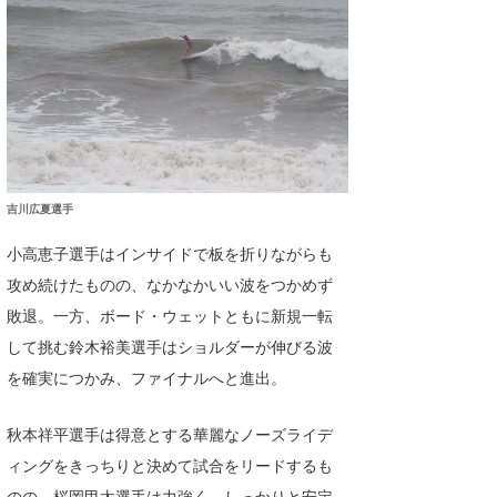
wanda
予報士 hiro.
banpaku
Mr.K
吉川広夏選手
chappy
小高恵子選手はインサイドで板を折りながらも
Romisea
攻め続けたものの、なかなかいい波をつかめず
敗退。一方、ボード・ウェットともに新規一転
して挑む鈴木裕美選手はショルダーが伸びる波
を確実につかみ、ファイナルへと進出。
秋本祥平選手は得意とする華麗なノーズライデ
ィングをきっちりと決めて試合をリードするも
のの、桜岡甲太選手は力強く、しっかりと安定