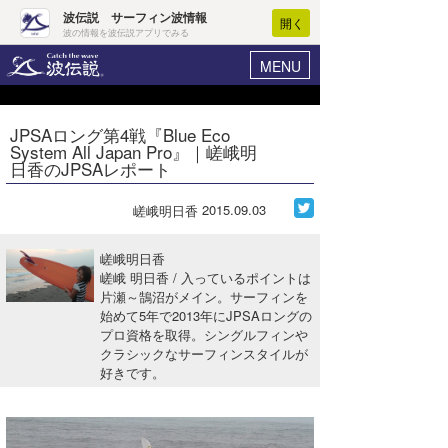
波伝説 サーフィン波情報
開く
波の情報を波伝説アプリでみる
MENU
ニュース
ヘルプ
マイホーム
JPSAロング第4戦『Blue Eco
Core Surf Japan
System All Japan Pro』｜嵯峨明
ログイン
日香のJPSAレポート
コンテスト
新規会員登録
2015.09.03
嵯峨明日香
ファッション/グッズ
波情報･概況
アート＆エンタメ
嵯峨明日香
波予想ツール
WAVE HUNTER
嵯峨 明日香 / 入っているポイントは
片瀬～鵠沼がメイン。サーフィンを
コラム
気象情報
始めて5年で2013年にJPSAロングの
プロ資格を取得。シングルフィンや
トラベル
ニュース
クラシックなサーフィンスタイルが
好きです。
ショップ情報
サーフィンエリアガイド
ショップ情報
ウラナミ
会員メニュー