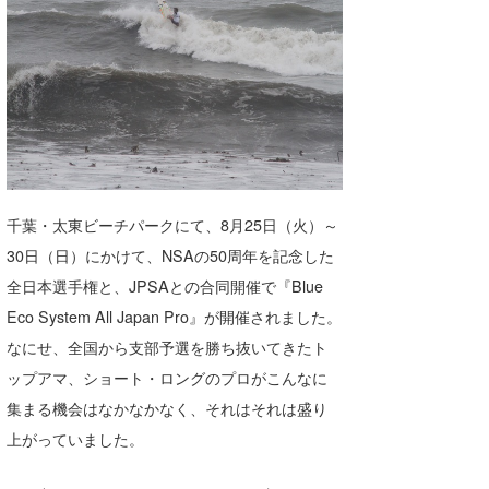
湘南
お知らせ
今月のプレゼント
千葉北
その他
伊豆
ルール＆How to
千葉南
VOTE!
大阪
千葉・太東ビーチパークにて、8月25日（火）～
サーファーズ
四国
30日（日）にかけて、NSAの50周年を記念した
沖縄
全日本選手権と、JPSAとの合同開催で『Blue
Eco System All Japan Pro』が開催されました。
なにせ、全国から支部予選を勝ち抜いてきたト
ップアマ、ショート・ロングのプロがこんなに
集まる機会はなかなかなく、それはそれは盛り
上がっていました。
ライター/寄稿メディア