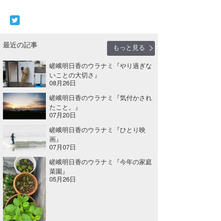
最近の記事
もっと見る
嵯峨明日香のウラナミ『やり過ぎな
いことの大切さ』
08月26日
嵯峨明日香のウラナミ『気付かされ
たこと。』
07月20日
嵯峨明日香のウラナミ『ひとり映
画』
07月07日
嵯峨明日香のウラナミ『今年の家庭
菜園』
05月26日