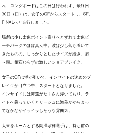
れ、ロングボードはこの日は行われず、最終日
喜納海人
KID
30日（日）は、女子のQFからスタートし、SF、
KOBU
FINALへと進行しました。
KY
場所は少し太東ポイント寄りへとずれて太東ビ
MIN
ーチパークのほぼ真ん中。波は少し落ち着いて
きたものの、しっかりとしたサイズが続き、肩
mitz
～頭。相変わらずの激しいショアブレイク。
OYZ
女子のQFは潮が引いて、インサイドの速めのブ
S.K
レイクが目立つ中、スタートとなりました。
Soulman
インサイドには海藻がたくさん浮いており、ラ
イトへ乗っていくとリーシュに海藻がからまっ
VAGY
てなかなかイライラしそうな雰囲気。
waka☆=
太東をホームとする岡澤紫穂選手は、持ち前の
YUKI☆