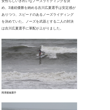
女性らしいきれいなノーズライディングを決
たっちー
め、3連続優勝を納める吉川広夏選手は安定感が
ありつつ、スピードのあるノーズライディング
ハンマー
を決めていた。ノーズを武器とする二人の対決
まっきー
は吉川広夏選手に軍配が上がりました。
三輪予報士
小川予報士
上田純子
上條将美
唐澤予報士
SancheZ
岡澤紫穂選手
ゴン
米山予報士