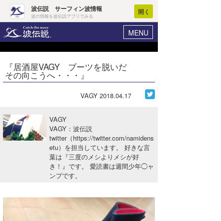
波伝説 サーフィン波情報
開く
波の情報を波伝説アプリでみる
MENU
ニュース
ヘルプ
マイホーム
『居酒屋VAGY ブーツを脱いだ
Core Surf Japan
その向こうへ・・・』
ログイン
コンテスト
新規会員登録
VAGY
2018.04.17
ファッション/グッズ
波情報･概況
VAGY
アート＆エンタメ
VAGY：波伝説
波予想ツール
WAVE HUNTER
twitter（https://twitter.com/namidens
etu）を担当しています。 好きな言
コラム
気象情報
葉は『三度のメシよりメシが好
き！』です。 愛読書は週間少年◯ャ
トラベル
ニュース
ンプです。
ショップ情報
サーフィンエリアガイド
ショップ情報
ウラナミ
会員メニュー