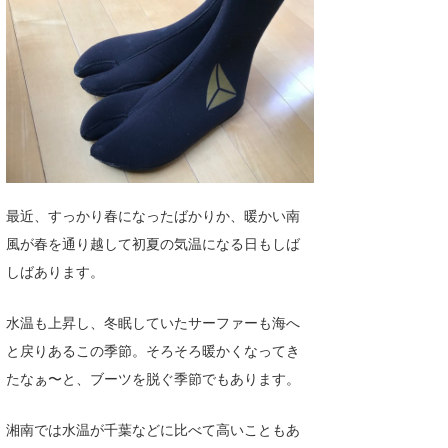
湘南
お知らせ
今月のプレゼント
千葉北
その他
伊豆
ルール＆How to
千葉南
VOTE!
大阪
サーファーズ
最近、すっかり春になったばかりか、暖かい南
四国
風が春を通り越して初夏の気温になる日もしば
沖縄
しばあります。
水温も上昇し、冬眠していたサーファーも海へ
と戻りあるこの季節。そろそろ暖かくなってき
たなぁ〜と、ブーツを脱ぐ季節でもあります。
湘南では水温が千葉などに比べて高いこともあ
ライター/寄稿メディア