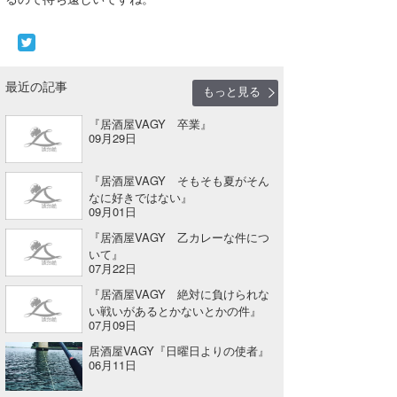
wanda
予報士 hiro.
最近の記事
もっと見る
banpaku
『居酒屋VAGY 卒業』
Mr.K
09月29日
chappy
『居酒屋VAGY そもそも夏がそん
なに好きではない』
Romisea
09月01日
『居酒屋VAGY 乙カレーな件につ
いて』
07月22日
『居酒屋VAGY 絶対に負けられな
い戦いがあるとかないとかの件』
07月09日
居酒屋VAGY『日曜日よりの使者』
06月11日