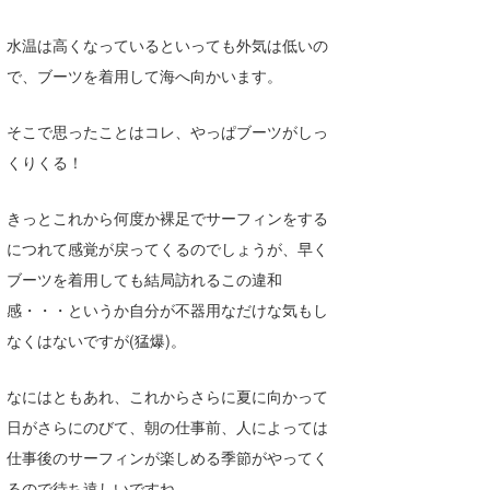
たっちー
水温は高くなっているといっても外気は低いの
で、ブーツを着用して海へ向かいます。
ハンマー
まっきー
そこで思ったことはコレ、やっぱブーツがしっ
くりくる！
三輪予報士
小川予報士
きっとこれから何度か裸足でサーフィンをする
につれて感覚が戻ってくるのでしょうが、早く
上田純子
ブーツを着用しても結局訪れるこの違和
上條将美
感・・・というか自分が不器用なだけな気もし
なくはないですが(猛爆)。
唐澤予報士
SancheZ
なにはともあれ、これからさらに夏に向かって
日がさらにのびて、朝の仕事前、人によっては
ゴン
仕事後のサーフィンが楽しめる季節がやってく
米山予報士
るので待ち遠しいですね。