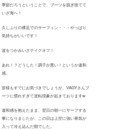
季節だろうということで、ブーツを脱ぎ捨てて
喜納海人
KID
いざ海へ！
KOBU
久しぶりの裸足でのサーフィン・・・やっぱり
KY
気持ちがいいです！
MIN
波をつかみいざテイクオフ！
mitz
あれ！？どうした！調子が悪い！というか違和
OYZ
感。
S.K
皆様もすでにお気づきでしょうが、VAGYさんブ
Soulman
ーツに慣れすぎて逆転現象が起きておりますw
VAGY
違和感を抱えたまま、翌日の朝一にサーフする
waka☆=
事になりましたが、この日は上空に強い寒気が
YUKI☆
入って冷え込んだ朝でした。