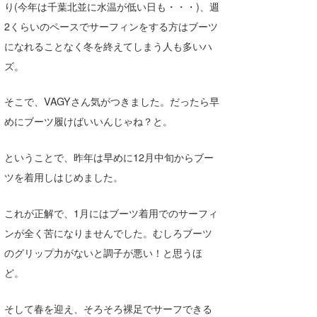
り(今年は千葉北並に水温が低い日も・・・)、週
Core Surf Japan
2くらいのペースでサーフィンをする方はブーツ
メディア
Naoya Kimoto
になれることなく冬を終えてしまう人も多いハ
ズ。
波伝説アンバサダー/プロライダー
mitsuteru Kamio
SURFMEDIA
そこで、VAGYさん気がつきました。だったら早
波伝説スタッフ
Yasunari Inoue
Colors MAGAZINE
福島寿実子
めにブーツ履けばいいんじゃね？と。
Yoshiyuki Obata
WAVAL
中浦“JET”章
☆加藤
波伝説
ということで、昨年は早めに12月中旬からブー
arukasvision
嵯峨明日香
+☆maki☆+
ツを着用しはじめました。
DELTA FORCE SURF
進士剛光
Aichan
これが正解で、1月にはブーツ着用でのサーフィ
CBA Films
田原啓江
chan-U
ンが全く苦になりませんでした。むしろブーツ
熊谷素子
植村未来
ECE
のグリップ力がないと調子が悪い！と思うほ
ど。
NOBUFUKU
G◎Da
大野”MAR”修聖
H
そして春を迎え、そろそろ裸足でサーフできる