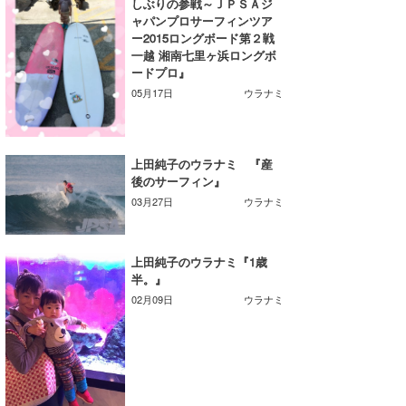
しぶりの参戦～ＪＰＳＡジ
ャパンプロサーフィンツア
たっちー
ー2015ロングボード第２戦
一越 湘南七里ヶ浜ロングボ
ハンマー
ードプロ』
05月17日
ウラナミ
まっきー
三輪予報士
上田純子のウラナミ 『産
小川予報士
後のサーフィン』
03月27日
ウラナミ
上田純子
上條将美
上田純子のウラナミ『1歳
半。』
唐澤予報士
02月09日
ウラナミ
SancheZ
ゴン
米山予報士