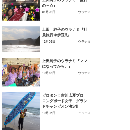
の～☆』
Core Surf Japan
01月28日
ウラナミ
メディア
Naoya Kimoto
上田 純子のウラナミ『社
波伝説アンバサダー/プロライダー
mitsuteru Kamio
SURFMEDIA
員旅行＠伊豆!!』
波伝説スタッフ
12月08日
ウラナミ
Yasunari Inoue
Colors MAGAZINE
福島寿実子
Yoshiyuki Obata
WAVAL
中浦“JET”章
☆加藤
波伝説
上田純子のウラナミ『ママ
arukasvision
嵯峨明日香
+☆maki☆+
になってから。』
10月18日
ウラナミ
DELTA FORCE SURF
進士剛光
Aichan
CBA Films
田原啓江
chan-U
ピロタン！吉川広夏プロ
ロングボード女子 グラン
熊谷素子
植村未来
ECE
ドチャンピオン決定!!
10月05日
ニュース
NOBUFUKU
G◎Da
大野”MAR”修聖
H