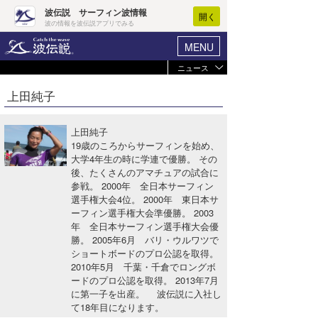
波伝説 サーフィン波情報
開く
波の情報を波伝説アプリでみる
MENU
ニュース
ヘルプ
マイホーム
上田純子
Core Surf Japan
ログイン
コンテスト
上田純子
新規会員登録
19歳のころからサーフィンを始め、
ファッション/グッズ
大学4年生の時に学連で優勝。 その
波情報･概況
後、たくさんのアマチュアの試合に
アート＆エンタメ
参戦。 2000年 全日本サーフィン
波予想ツール
WAVE HUNTER
選手権大会4位。 2000年 東日本サ
コラム
ーフィン選手権大会準優勝。 2003
気象情報
年 全日本サーフィン選手権大会優
勝。 2005年6月 バリ・ウルワツで
トラベル
ニュース
ショートボードのプロ公認を取得。
2010年5月 千葉・千倉でロングボ
ショップ情報
サーフィンエリアガイド
ードのプロ公認を取得。 2013年7月
に第一子を出産。 波伝説に入社し
ショップ情報
ウラナミ
会員メニュー
て18年目になります。