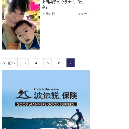
上田純子のウラナミ『出
産』
06月01日
ウラナミ
前へ
3
4
5
6
7