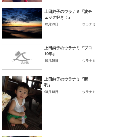
wanda
上田純子のウラナミ『波チ
ェック好き！』
予報士 hiro.
12月29日
ウラナミ
banpaku
Mr.K
上田純子のウラナミ『プロ
10年』
chappy
10月29日
ウラナミ
Romisea
上田純子のウラナミ『断
乳』
08月18日
ウラナミ