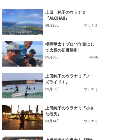
湘南
お知らせ
今月のプレゼント
上田 純子のウラナミ
千葉北
その他
『ALOHA!!』
06月25日
ウラナミ
伊豆
ルール＆How to
千葉南
VOTE!
櫻岡甲太！プロ11年目にし
て念願の初優勝!!!!
大阪
05月30日
JPSA
サーファーズ
四国
上田純子のウラナミ『ノー
沖縄
ズライド！』
05月07日
ウラナミ
上田純子のウラナミ『小さ
な彼氏』
03月14日
ウラナミ
ライター/寄稿メディア
上田純子のウラナミ『憧れ