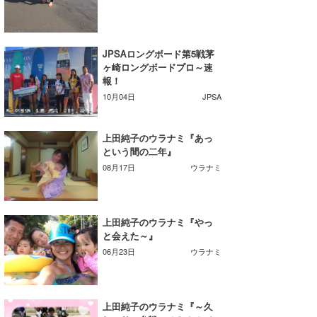
喜納海人
KID
KOBU
JPSAロングボード第5戦茅
ヶ崎ロングボードプロ～速
KY
報！
10月04日
JPSA
MIN
mitz
上田純子のウラナミ『あっ
という間の二年』
OYZ
08月17日
ウラナミ
S.K
Soulman
上田純子のウラナミ『やっ
と会えた～』
VAGY
06月23日
ウラナミ
waka☆=
上田純子のウラナミ『～久
YUKI☆