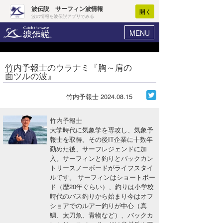
波伝説 サーフィン波情報
開く
波の情報を波伝説アプリでみる
MENU
ニュース
ヘルプ
マイホーム
竹内予報士のウラナミ『胸～肩の
Core Surf Japan
面ツルの波』
ログイン
コンテスト
新規会員登録
竹内予報士
2024.08.15
ファッション/グッズ
波情報･概況
竹内予報士
アート＆エンタメ
大学時代に気象学を専攻し、気象予
波予想ツール
WAVE HUNTER
報士を取得。その後IT企業に十数年
勤めた後、サーフレジェンドに加
コラム
気象情報
入。サーフィンと釣りとバックカン
トリースノーボードがライフスタイ
トラベル
ニュース
ルです。 サーフィンはショートボー
ド（歴20年ぐらい）、釣りは小学校
ショップ情報
サーフィンエリアガイド
時代のバス釣りから始まり今はオフ
ショアでのルアー釣りが中心（真
ショップ情報
ウラナミ
会員メニュー
鯛、太刀魚、青物など）、バックカ