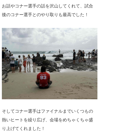
お話やコナー選手の話を沢山してくれて、試合
たっちー
後のコナー選手とのやり取りも最高でした！
ハンマー
まっきー
三輪予報士
小川予報士
上田純子
上條将美
唐澤予報士
SancheZ
そしてコナー選手はファイナルまでいくつもの
熱いヒートを繰り広げ、会場をめちゃくちゃ盛
ゴン
り上げてくれました！
米山予報士