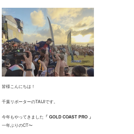
湘南
お知らせ
今月のプレゼント
千葉北
その他
伊豆
ルール＆How to
千葉南
VOTE!
大阪
サーファーズ
四国
沖縄
皆様こんにちは！
千葉リポーターのTAIJIです。
今年もやってきました
「 GOLD COAST PRO 」
一年ぶりのCT〜
ライター/寄稿メディア