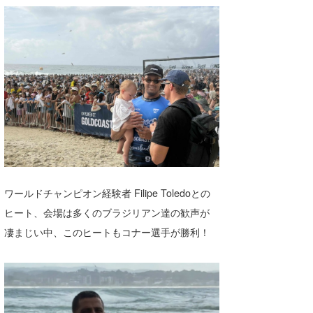
wanda
予報士 hiro.
banpaku
Mr.K
chappy
Romisea
ワールドチャンピオン経験者 Filipe Toledoとの
ヒート、会場は多くのブラジリアン達の歓声が
凄まじい中、このヒートもコナー選手が勝利！