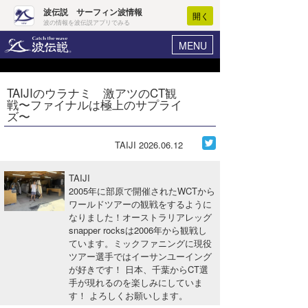
波伝説 サーフィン波情報
開く
波の情報を波伝説アプリでみる
MENU
ニュース
ヘルプ
マイホーム
TAIJIのウラナミ 激アツのCT観
Core Surf Japan
戦〜ファイナルは極上のサプライ
ログイン
ズ〜
コンテスト
新規会員登録
TAIJI
2026.06.12
ファッション/グッズ
波情報･概況
アート＆エンタメ
TAIJI
波予想ツール
WAVE HUNTER
2005年に部原で開催されたWCTから
ワールドツアーの観戦をするように
コラム
気象情報
なりました！オーストラリアレッグ
snapper rocksは2006年から観戦し
トラベル
ニュース
ています。ミックファニングに現役
ツアー選手ではイーサンユーイング
ショップ情報
サーフィンエリアガイド
が好きです！ 日本、千葉からCT選
手が現れるのを楽しみにしていま
ショップ情報
ウラナミ
会員メニュー
す！ よろしくお願いします。