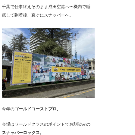
Core Surf Japan
千葉で仕事終えそのまま成田空港へ〜機内で睡
眠して到着後、直ぐにスナッパーへ。
メディア
Naoya Kimoto
波伝説アンバサダー/プロライダー
mitsuteru Kamio
SURFMEDIA
波伝説スタッフ
Yasunari Inoue
Colors MAGAZINE
福島寿実子
Yoshiyuki Obata
WAVAL
中浦“JET”章
☆加藤
波伝説
arukasvision
嵯峨明日香
+☆maki☆+
DELTA FORCE SURF
進士剛光
Aichan
CBA Films
田原啓江
chan-U
熊谷素子
植村未来
ECE
今年の
ゴールドコーストプロ。
NOBUFUKU
G◎Da
会場はワールドクラスのポイントでお馴染みの
大野”MAR”修聖
H
スナッパーロックス。