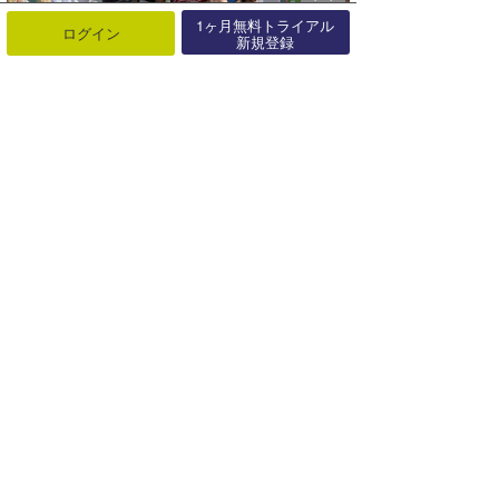
1ヶ月無料トライアル
ログイン
新規登録
KANOA IGARASHI
最近の記事
もっと見る
TAIJIのウラナミ 〜千葉の波情報・
こだわりの画像にレポ動画・臨･･･
07月27日
TAIJIのウラナミ 激アツのCT観
戦〜ファイナルは極上のサプライ
ズ･･･