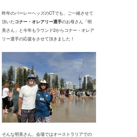
喜納海人
KID
昨年のバーレーヘッズのCTでも、ご一緒させて
KOBU
頂いた
コナー・オレアリー選手
のお母さん「明
美さん」と今年もラウンド2からコナー・オレア
KY
リー選手の応援をさせて頂きました！
MIN
mitz
OYZ
S.K
Soulman
VAGY
waka☆=
YUKI☆
そんな明美さん、会場ではオーストラリアでの