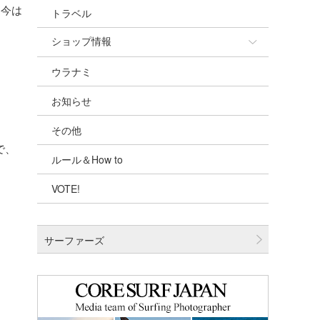
、今は
トラベル
ショップ情報
ウラナミ
ショップ情報
お知らせ
湘南
その他
千葉北
で、
ルール＆How to
伊豆
VOTE!
千葉南
大阪
サーファーズ
四国
沖縄