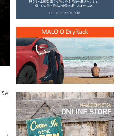
いで身
と、大