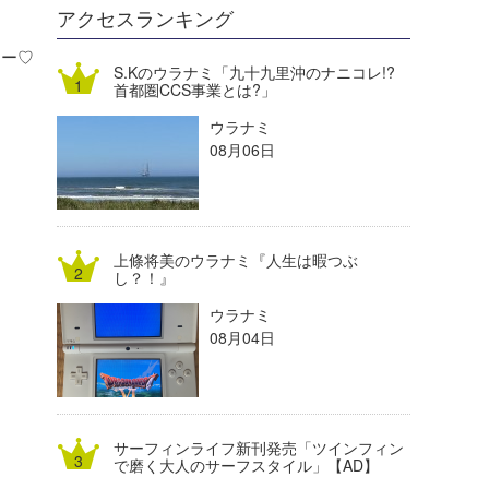
DELTA FORCE SURF
進士剛光
Aichan
アクセスランキング
CBA Films
田原啓江
chan-U
ーー♡
S.Kのウラナミ「九十九里沖のナニコレ!?
首都圏CCS事業とは?」
熊谷素子
植村未来
ECE
ウラナミ
NOBUFUKU
G◎Da
08月06日
大野”MAR”修聖
H
喜納海人
KID
上條将美のウラナミ『人生は暇つぶ
KOBU
し？！』
ウラナミ
KY
08月04日
MIN
mitz
サーフィンライフ新刊発売「ツインフィン
OYZ
で磨く大人のサーフスタイル」【AD】