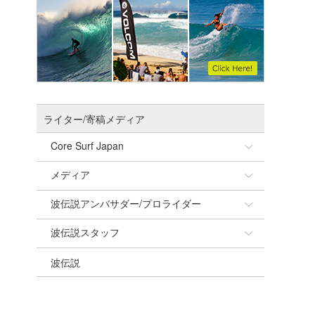
ライター/寄稿メディア
Core Surf Japan
メディア
Naoya Kimoto
波伝説アンバサダー/プロライダー
mitsuteru Kamio
SURFMEDIA
波伝説スタッフ
Yasunari Inoue
Colors MAGAZINE
福島寿実子
波伝説
Yoshiyuki Obata
WAVAL
中浦“JET”章
☆加藤
arukasvision
嵯峨明日香
+☆maki☆+