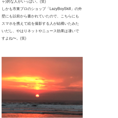
ャ)的な人がいっぱい。(笑)
wanda
しかも市東プロのショップ「LazyBoySkill」の外
壁にも以前から書かれていたので、こちらにも
予報士 hiro.
スマホを携えて絵を撮影する人が結構いたみた
banpaku
いだし、やはりネットやニュース効果は凄いで
すよね〜。(笑)
Mr.K
chappy
Romisea