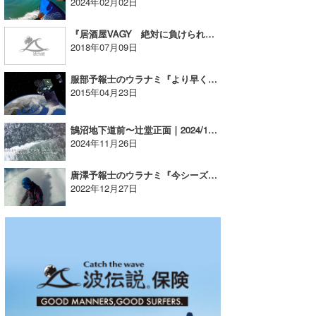
2024年02月02日
『居酒屋VAGY 絶対に負けられない戦いがあるとかないとかの件』
2018年07月09日
服部予報士のウラナミ『より早く、より美しく。』
2015年04月23日
鵠沼地下道前〜辻堂正面｜2024/11/1(金)【波伝説ドローン】たっちーの空撮
2024年11月26日
唐澤予報士のウラナミ『今シーズンも期待！ だけど……』
2022年12月27日