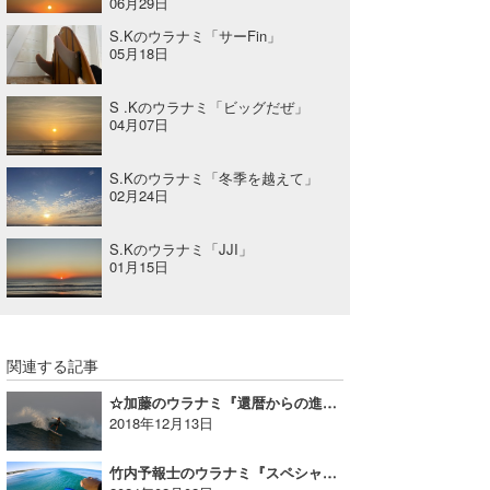
06月29日
S.Kのウラナミ「サーFin」
05月18日
S .Kのウラナミ「ビッグだぜ」
04月07日
S.Kのウラナミ「冬季を越えて」
02月24日
S.Kのウラナミ「JJI」
01月15日
関連する記事
☆加藤のウラナミ『還暦からの進化とパウダースノー2019開幕!!』Vol.1
2018年12月13日
竹内予報士のウラナミ『スペシャルな北東うねりと白馬バックカントリー』