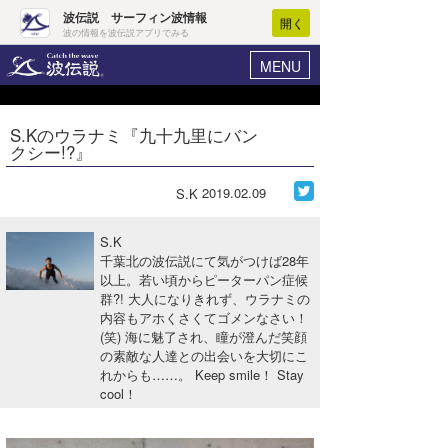
波伝説 サーフィン波情報
開く
波の情報を波伝説アプリでみる
MENU
ニュース
ヘルプ
マイホーム
S.Kのウラナミ『九十九里にバン
Core Surf Japan
クシー!?』
ログイン
コンテスト
新規会員登録
2019.02.09
S.K
ファッション/グッズ
波情報･概況
S.K
アート＆エンタメ
千葉北の波伝説にて気がつけば28年
波予想ツール
WAVE HUNTER
以上。若い頃からピーターパン症候
群?! 大人になりきれず、ウラナミの
コラム
気象情報
内容もアホくさくてゴメンなさい！
(笑) 海に魅了され、瞳が澄んだ笑顔
トラベル
ニュース
の素敵な人達との出会いを大切にこ
れからも……。 Keep smile！ Stay
ショップ情報
サーフィンエリアガイド
cool！
ショップ情報
ウラナミ
会員メニュー