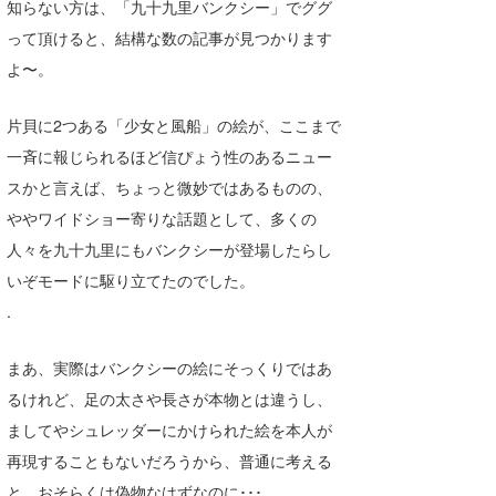
知らない方は、「九十九里バンクシー」でググ
Core Surf Japan
って頂けると、結構な数の記事が見つかります
メディア
よ〜。
Naoya Kimoto
波伝説アンバサダー/プロライダー
mitsuteru Kamio
SURFMEDIA
片貝に2つある「少女と風船」の絵が、ここまで
一斉に報じられるほど信ぴょう性のあるニュー
波伝説スタッフ
Yasunari Inoue
Colors MAGAZINE
福島寿実子
スかと言えば、ちょっと微妙ではあるものの、
Yoshiyuki Obata
WAVAL
中浦“JET”章
☆加藤
波伝説
ややワイドショー寄りな話題として、多くの
人々を九十九里にもバンクシーが登場したらし
arukasvision
嵯峨明日香
+☆maki☆+
いぞモードに駆り立てたのでした。
DELTA FORCE SURF
進士剛光
Aichan
.
CBA Films
田原啓江
chan-U
まあ、実際はバンクシーの絵にそっくりではあ
熊谷素子
植村未来
ECE
るけれど、足の太さや長さが本物とは違うし、
ましてやシュレッダーにかけられた絵を本人が
NOBUFUKU
G◎Da
再現することもないだろうから、普通に考える
大野”MAR”修聖
H
と、おそらくは偽物なはずなのに･･･。