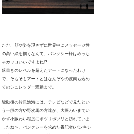
たっちー
ハンマー
まっきー
ただ、顔や姿を現さずに世界中にメッセージ性
三輪予報士
の高い絵を描くなんて、バンクシー様はめっち
小川予報士
ゃカッコいいですよね!?
上田純子
落書きのレベルを超えたアートになったわけ
で、そもそもアートとはなんぞやの皮肉も込め
上條将美
てのシュレッダー騒動まで。
唐澤予報士
騒動後の片貝漁港には、テレビなどで見たとい
SancheZ
う一般の方や野次馬の方達が、大賑わいまでい
かず小賑わい程度にポツリポツリと訪れていま
ゴン
したね〜。バンクシーを求めた番記者(バンキシ
米山予報士