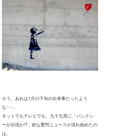
湘南
お知らせ
今月のプレゼント
千葉北
その他
伊豆
ルール＆How to
千葉南
VOTE!
大阪
サーファーズ
四国
沖縄
そう、あれは1月の下旬の出来事だったよう
な･･･。
ネットでもテレビでも、九十九里に「バンクシ
ーが出現か!?」的な驚愕ニュースが流れ始めたの
は。
ライター/寄稿メディア